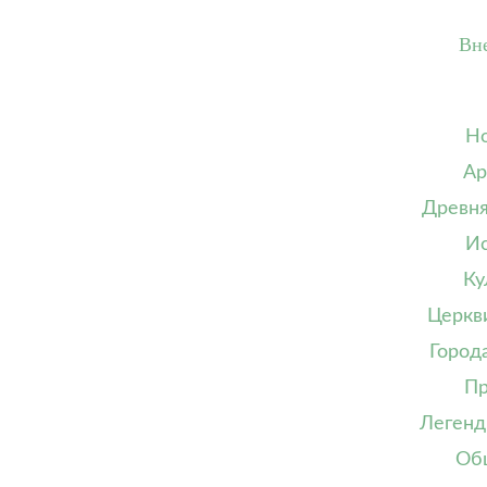
Вн
Но
Ар
Древня
Ис
Ку
Церкв
Город
Пр
Легенд
Об