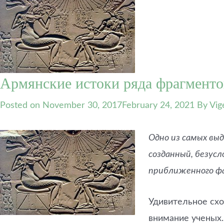
Армянские истоки ряда фрагменто
Posted on
November 30, 2017
February 24, 2021
By Vig
Одно из самых вы
созданный, безусл
приближенного фа
Удивительное схо
внимание ученых.