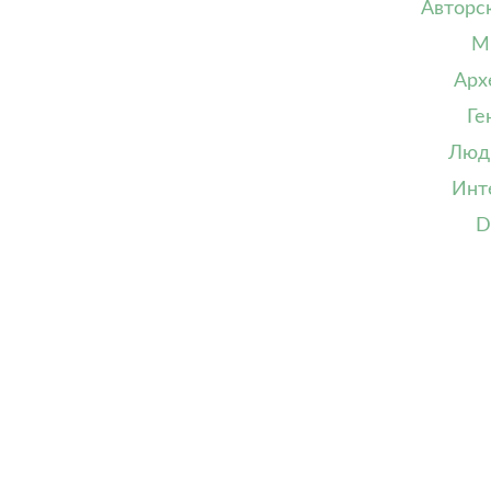
Авторс
М
Арх
Ге
Люд
Инт
D