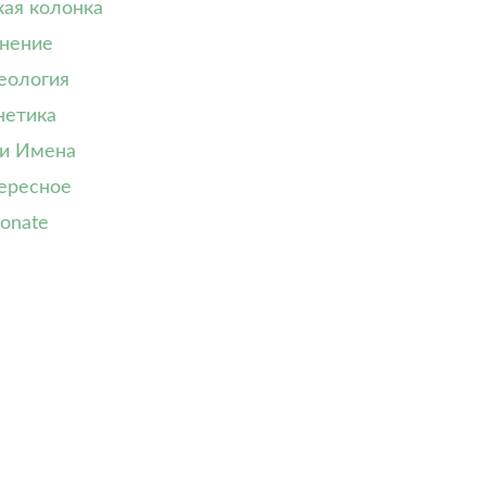
кая колонка
нение
еология
нетика
и Имена
ересное
onate