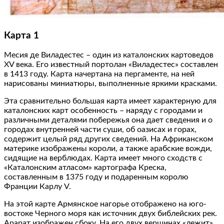
Карта 1
Месия де Виладестес – один из каталонских картоведов
XV века. Его известный портолан «Виладестес» составлен
в 1413 году. Карта начертана на пергаменте, на ней
нарисованы миниатюры, выполненные яркими красками.
Эта сравнительно большая карта имеет характерную для
каталонских карт особенность – наряду с городами и
различными деталями побережья она дает сведения и о
городах внутренней части суши, об оазисах и горах,
содержит целый ряд других сведений. На Африканском
материке изображены короли, а также арабские вожди,
сидящие на верблюдах. Карта имеет много сходств с
«Каталонским атласом» картографа Креска,
составленным в 1375 году и подаренным королю
Франции Карлу V.
На этой карте Армянское нагорье отображено на юго-
востоке Черного моря как источник двух библейских рек.
Арарат изображен сбоку. На его двух вершинах «лежит»