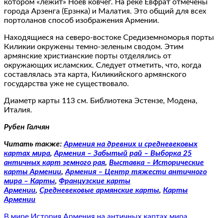
котором «лежит» Ноев ковчег. На реке Евфрат отмечены
города Арзенга (Ерзнка) и Малатия. Это общий для всех
портоланов способ изображения Армении.
Находящиеся на северо-востоке Средиземноморья порты
Киликии окружены темно-зеленым сводом. Этим
армянские христианские порты отделялись от
окружающих исламских. Следует отметить, что, когда
составлялась эта карта, Киликийского армянского
государства уже не существовало.
Диаметр карты 113 см. Библиотека Эстензе, Модена,
Италия.
Рубен Галчян
Читать также:
Армения на древниx и средневековыx
картаx мира
,
Армения – Забытый рай – Выборка 25
античных карт земного рая
,
Выставка – Исторические
карты Армении
,
Армения – Центр тяжести античного
мира – Карты
,
Французские карты
Армении
,
Средневековые армянские карты
,
Карты
Армении
В мире
История
Армения на античных картах мира