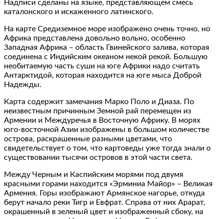
Надписи сделаны на языке, представляющем смесь
каталонского и искаженного латинского.
На карте Средиземное море изображено очень точно, но
Африка представлена довольно вольно, особенно
Западная Африка – область Гвинейского залива, которая
соединена с Индийским океаном некой рекой. Большую
необитаемую часть суши на юге Африки надо считать
Антарктидой, которая находится на юге мыса Доброй
Надежды.
Карта содержит замечания Марко Поло и Диаза. По
неизвестным причинным Земной рай перемещен из
Армении и Междуречья в Восточную Африку. В морях
юго-восточной Азии изображены в большом количестве
острова, раскрашенные разными цветами, что
свидетельствует о том, что картоведы уже тогда знали о
существовании тысячи островов в этой части света.
Между Черным и Каспийским морями под двумя
красными горами находится «Эрминиа Майор» – Великая
Армения. Горы изображают Армянское нагорье, откуда
берут начало реки Тигр и Евфрат. Справа от них Арарат,
окрашенный в зеленый цвет и изображенный сбоку, на