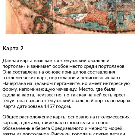
Карта 2
Данная карта называется «Генуэзский овальный
портолан» и занимает особое место среди портоланов.
Она составлена на основе принципов составления
птолемеевских карт, портоланов и религиозных карт.
Начертана на цельном пергаменте, но имеет интересную
форму, напоминающую чечевицу. Место, где была
сделана карта, неизвестно, но так как на ней есть крест
Генуи, она названа «Генуэзский овальный портолан мира».
Карта датирована 1457 годом.
Общее расположение карты основано на птолемеевских
картах, а детали, такие как относительно точно
обозначенные берега Средиземного и Черного морей,
взяты из портоланов. Рисунки, города и другие детали