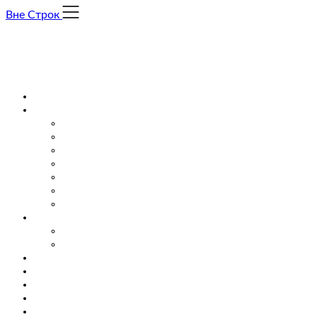
Skip
Вне Строк
to
content