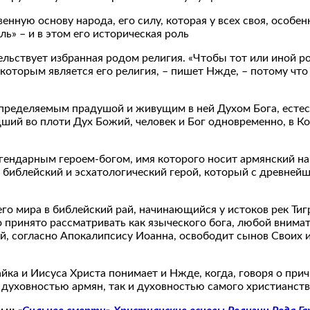
енную основу народа, его силу, которая у всех своя, особе
ь» – и в этом его историческая роль
тельствует избранная родом религия. «Чтобы тот или иной 
 которым является его религия, – пишет Нжде, – потому чт
пределяемым прадушой и живущим в ней Духом Бога, естест
дший во плоти Дух Божий, человек и Бог одновременно, в К
ендарным героем-богом, имя которого носит армянский наро
ко библейский и эсхатологический герой, который с древне
его мира в библейский рай, начинающийся у истоков рек Тиг
 принято рассматривать как языческого бога, любой внимат
ый, согласно Апокалипсису Иоанна, освободит сынов Своих
айка и Иисуса Христа понимает и Нжде, когда, говоря о при
й духовностью армян, так и духовностью самого христианств