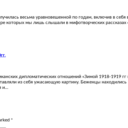
училась весьма уравновешенной по годам, включив в себя в
й игре которых мы лишь слышали в мифотворческих рассказа
гг.
иканских дипломатических отношений «Зимой 1918-1919 гг 
тавляли из себя ужасающую картину. Беженцы находились
я и…
marked
*