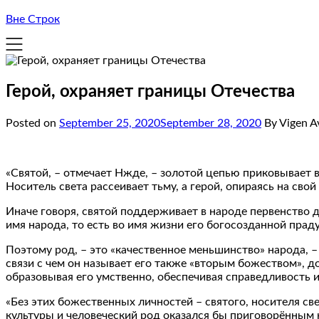
Вне Строк
Герой, охраняет границы Отечества
Posted on
September 25, 2020
September 28, 2020
By Vigen A
«Святой, – отмечает Нжде, – золотой цепью приковывает в
Носитель света рассеивает тьму, а герой, опираясь на сво
Иначе говоря, святой поддерживает в народе первенство д
имя народа, то есть во имя жизни его богосозданной прад
Поэтому род, – это «качественное меньшинство» народа, 
связи с чем он называет его также «вторым божеством», д
образовывая его умственно, обеспечивая справедливость и
«Без этих божественных личностей – святого, носителя свет
культуры и человеческий род оказался бы приговорённым