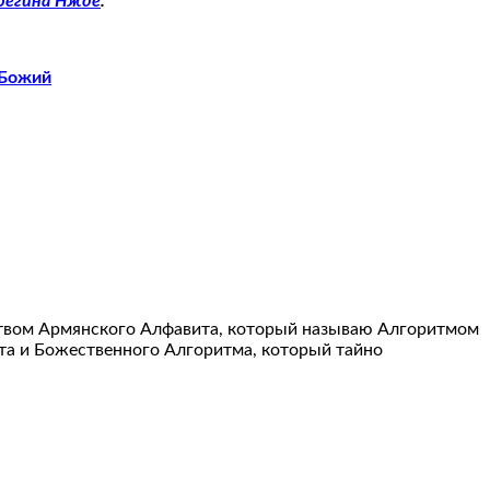
арегина Нжде
.
 Божий
ством Армянского Алфавита, который называю Алгоритмом
ита и Божественного Алгоритма, который тайно