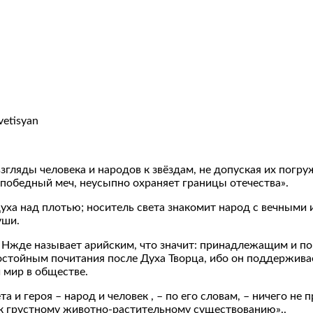
vetisyan
згляды человека и народов к звёздам, не допуская их погр
й победный меч, неусыпно охраняет границы отечества».
уха над плотью; носитель света знакомит народ с вечными и
уши.
– Нжде называет арийским, что значит: принадлежащим и п
остойным почитания после Духа Творца, ибо он поддерживае
 мир в обществе.
а и героя – народ и человек , – по его словам, – ничего не
 к грустному животно-растительному существованию»..