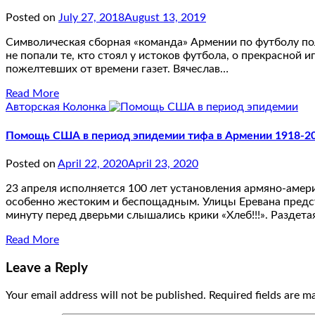
Posted on
July 27, 2018
August 13, 2019
Символическая сборная «команда» Армении по футболу пол
не попали те, кто стоял у истоков футбола, о прекрасно
пожелтевших от времени газет. Вячеслав…
Read More
Авторская Колонка
Помощь США в период эпидемии тифа в Армении 1918-20
Posted on
April 22, 2020
April 23, 2020
23 апреля исполняется 100 лет установления армяно-амер
особенно жестоким и беспощадным. Улицы Еревана предс
минуту перед дверьми слышались крики «Хлеб!!!». Раздета
Read More
Leave a Reply
Your email address will not be published.
Required fields are 