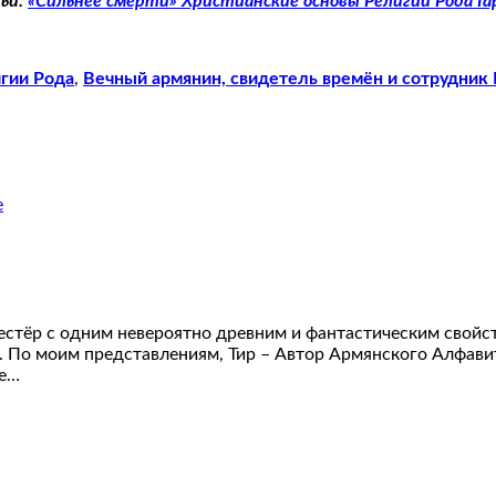
тьи:
«Сильнее смерти» Христианские основы Религии Рода Г
гии Рода
,
Вечный армянин, свидетель времён и сотрудник
естёр с одним невероятно древним и фантастическим свой
н. По моим представлениям, Тир – Автор Армянского Алфав
не…