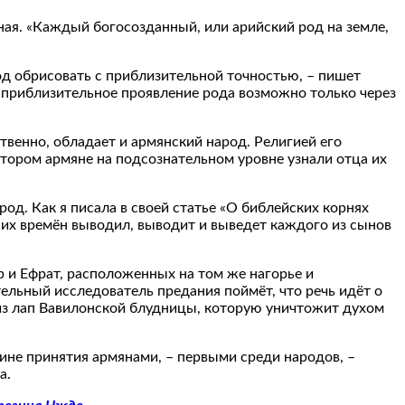
нная. «Каждый богосозданный, или арийский род на земле,
род обрисовать с приблизительной точностью, – пишет
о приблизительное проявление рода возможно только через
венно, обладает и армянский народ. Религией его
отором армяне на подсознательном уровне узнали отца их
д. Как я писала в своей статье «О библейских корнях
йших времён выводил, выводит и выведет каждого из сынов
р и Ефрат, расположенных на том же нагорье и
ельный исследователь предания поймёт, что речь идёт о
 из лап Вавилонской блудницы, которую уничтожит духом
чине принятия армянами, – первыми среди народов, –
а.