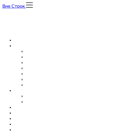
Skip
Вне Строк
to
content