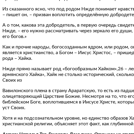
Из сказанного ясно, что под родом Нжде понимает нравств
– пишет он, – призван воплотить определённую добродетел
А о том, какова эта добродетель, в первую очередь свиде
Нжде, – его нужно рассматривать через зеркало его души,
его богов.»
Как и прочие народы, богосозданным ядром, или родом, о
является христианство, а Богом – Иисус Христос, – прише
рода – Хайка.
Нжде прямо называет род «богообразным Хайком»,26 – лег
армянского Хайка», Хайк не столько исторический, сколь
Своих из
Вавилонского плена в страну Араратскую, то есть из падш
олицетворяющий Царствие Божие. Несмотря на то, что его
библейском Боге, воплотившемся в Иисусе Христе, котор
уст Своих.
Хотя и на подсознательном уровне, но единство образов Х
христианской религии, объясняет этот факт, как глубинно