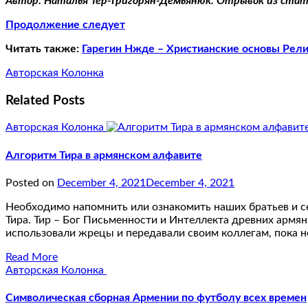
Автор: Наталья Тер-Григорян-Демьянюк. Отрывок из ста
Продолжение следует
Читать также:
Гарегин Нжде – Христианские основы Рели
Авторская Колонка
Related Posts
Авторская Колонка
Алгоритм Тира в армянском алфавите
Posted on
December 4, 2021
December 4, 2021
Необходимо напомнить или ознакомить наших братьев и с
Тира. Тир – Бог Письменности и Интеллекта древних армя
использовали жрецы и передавали своим коллегам, пока 
Read More
Авторская Колонка
Символическая сборная Армении по футболу всех времен