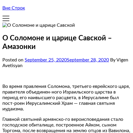
Вне Строк
О Соломоне и царице Савской –
Амазонки
Posted on
September 25, 2020
September 28, 2020
By Vigen
Avetisyan
Во время правления Соломона, третьего еврейского царя,
правителя объединен-ного Израильского царства в
период его наивысшего расцвета, в Иерусалиме был
пост-роен Иерусалимский Храм — главная святыня
иудаизма.
Главной святыней армянско-го вероисповедания стало
господское обиталище, построенное Айком, сыном
Торгома, после возвращения на землю отцов из Вавилона,