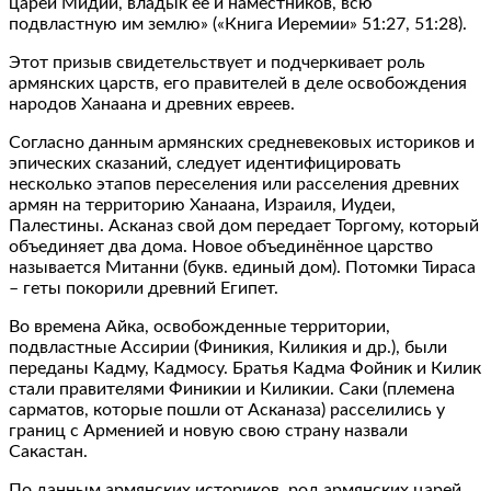
царей Мидии, владык ее и наместников, всю
подвластную им землю» («Книга Иеремии» 51:27, 51:28).
Этот призыв свидетельствует и подчеркивает роль
армянских царств, его правителей в деле освобождения
народов Ханаана и древних евреев.
Согласно данным армянских средневековых историков и
эпических сказаний, следует идентифицировать
несколько этапов переселения или расселения древних
армян на территорию Ханаана, Израиля, Иудеи,
Палестины. Асканаз свой дом передает Торгому, который
объединяет два дома. Новое объединённое царство
называется Митанни (букв. единый дом). Потомки Тираса
– геты покорили древний Египет.
Во времена Айка, освобожденные территории,
подвластные Ассирии (Финикия, Киликия и др.), были
переданы Кадму, Кадмосу. Братья Кадма Фойник и Килик
стали правителями Финикии и Киликии. Саки (племена
сарматов, которые пошли от Асканаза) расселились у
границ с Арменией и новую свою страну назвали
Сакастан.
По данным армянских историков, род армянских царей