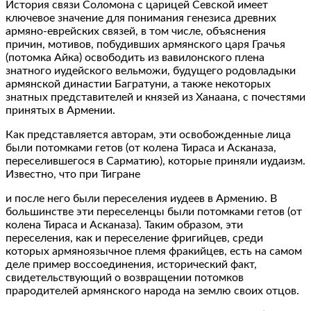
История связи Соломона с царицей Севской имеет
ключевое значение для понимания генезиса древних
армяно-еврейских связей, в том числе, объяснения
причин, мотивов, побудивших армянского царя Грачья
(потомка Айка) освободить из вавилонского плена
знатного иудейского вельможи, будущего родовладыки
армянской династии Багратуни, а также некоторых
знатных представителей и князей из Ханаана, с почестями
принятых в Армении.
Как представляется авторам, эти освобожденные лица
были потомками гетов (от колена Тираса и Асканаза,
переселившегося в Сарматию), которые приняли иудаизм.
Известно, что при Тигране
и после него были переселения иудеев в Армению. В
большинстве эти переселенцы были потомками гетов (от
колена Тираса и Асканаза). Таким образом, эти
переселения, как и переселение фригийцев, среди
которых армяноязычное племя фракийцев, есть на самом
деле пример воссоединения, исторический факт,
свидетельствующий о возвращении потомков
прародителей армянского народа на землю своих отцов.