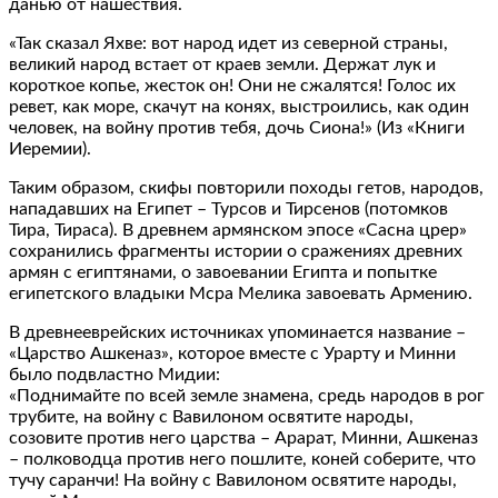
данью от нашествия.
«Так сказал Яхве: вот народ идет из северной страны,
великий народ встает от краев земли. Держат лук и
короткое копье, жесток он! Они не сжалятся! Голос их
ревет, как море, скачут на конях, выстроились, как один
человек, на войну против тебя, дочь Сиона!» (Из «Книги
Иеремии).
Таким образом, скифы повторили походы гетов, народов,
нападавших на Египет – Турсов и Тирсенов (потомков
Тира, Тираса). В древнем армянском эпосе «Сасна црер»
сохранились фрагменты истории о сражениях древних
армян с египтянами, о завоевании Египта и попытке
египетского владыки Мсра Мелика завоевать Армению.
В древнееврейских источниках упоминается название –
«Царство Ашкеназ», которое вместе с Урарту и Минни
было подвластно Мидии:
«Поднимайте по всей земле знамена, средь народов в рог
трубите, на войну с Вавилоном освятите народы,
созовите против него царства – Арарат, Минни, Ашкеназ
– полководца против него пошлите, коней соберите, что
тучу саранчи! На войну с Вавилоном освятите народы,