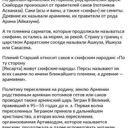
Скайорди произошел от правителей саков (потомков
Асканаза). Саки (асы и ваны, а также «скифы») не семиты.
Древние их называли арамиями, их правители от рода
Арама (Айказуни).
А те племена сарматов, которые продолжали называться
скифами, остались за морем, за рекой. Страну у границ с
царством Араратским соседи называли Ашкуза, Ишкуза
или Сакасена.
Плиний Старший относит саков к скифским народам: «По
ту сторону
[Яксарта] живут скифские народы. Персы называют их
всех саками по имени ближайшего племени, а древние —
арамиями».
Политику переселения на родину, землю Армении
родственным армянам потомков гетов или саков
проводил также армянский царь Тигран II Великий,
правивший в 95—55 годах до н. э. Первая волна
переселенных Тиграном приняла в дальнейшем
христианство, а вторая волна переселения,
организованная Артаваздом, которое называется
ванским, продолжала и далее исповедовать иудаизм.