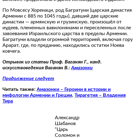
По Мовсесу Хоренаци, род Багратуни (царская династия
Армении с 885 по 1045 годы), давший две царские
династии — армянскую и грузинскую, произошёл от
иудеев, плененных вавилонянами и переселенных после
завоевания Израильского царства в пределы Армении.
Багратуни владели огромной территорией, включая гору
Арарат, где, по преданию, находились остатки Ноева
ковчега.
Отрывок из статьи Проф. Ваганян Г., канд.
искусствоведения Ваганян В.:
Амазонки
Продолжение следует
Читать также:
Амазонки – Героини в истории и
мифологии Армении и Греции
,
Тирагетия – Владения
Тира
Александр
Шабанов
“Царь
Соломон и