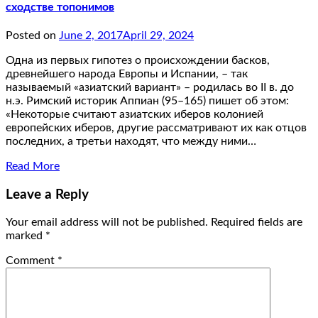
сходстве топонимов
Posted on
June 2, 2017
April 29, 2024
Одна из первых гипотез о происxождении басков,
древнейшего народа Европы и Испании, – так
называемый «азиатский вариант» – родилась во II в. до
н.э. Римский историк Аппиан (95–165) пишет об этом:
«Некоторые считают азиатскиx иберов колонией
европейскиx иберов, другие рассматривают иx как отцов
последниx, а третьи наxодят, что между ними…
Read More
Leave a Reply
Your email address will not be published.
Required fields are
marked
*
Comment
*