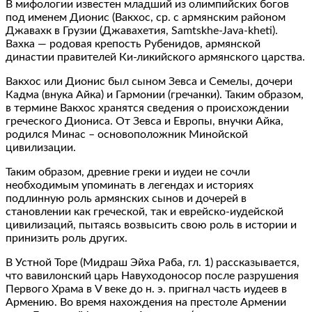
В мифологии известен младший из олимпийских богов
под именем Дионис (Вакхос, ср. с армянским районом
Джавахк в Грузии (Джавахетия, Samtskhe-Java-kheti).
Вахка — родовая крепость Рубенидов, армянской
династии правителей Ки-ликийского армянского царства.
Вакхос или Дионис был сыном Зевса и Семелы, дочери
Кадма (внука Айка) и Гармонии (гречанки). Таким образом,
в термине Вакхос хранятся сведения о происхождении
греческого Диониса. От Зевса и Европы, внучки Айка,
родился Минас – основоположник Минойской
цивилизации.
Таким образом, древние греки и иудеи не сочли
необходимым упоминать в легендах и историях
подлинную роль армянских сынов и дочерей в
становлении как греческой, так и еврейско-иудейской
цивилизаций, пытаясь возвысить свою роль в истории и
принизить роль других.
В Устной Торе (Мидраш Эйха Раба, гл. 1) рассказывается,
что вавилонский царь Навуходоносор после разрушения
Первого Храма в V веке до н. э. пригнал часть иудеев в
Армению. Во время нахождения на престоле Армении