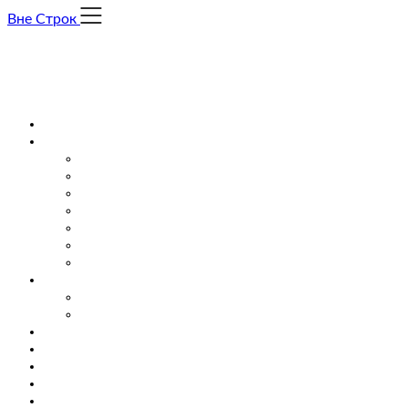
Skip
Вне Строк
to
content