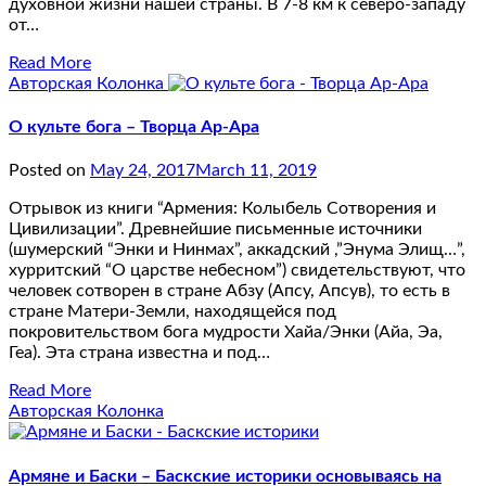
духовной жизни нашей страны. В 7-8 км к северо-западу
от…
Read More
Авторская Колонка
О культе бога – Творца Ар-Ара
Posted on
May 24, 2017
March 11, 2019
Отрывок из книги “Армения: Колыбель Сотворения и
Цивилизации”. Древнейшие письменные источники
(шумерский “Энки и Нинмах”, аккадский ,”Энума Элищ…”,
хурритский “О царстве небесном”) свидетельствуют, что
человек сотворен в стране Абзу (Апсу, Апсув), то есть в
стране Матери-Земли, находящейся под
покровительством бога мудрости Хайа/Энки (Айа, Эа,
Геа). Эта страна известна и под…
Read More
Авторская Колонка
Армяне и Баски – Баскские историки основываясь на