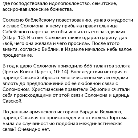
где господствовало идолопоклонство, семитские,
ассиро-вавилонские божества.
Согласно библейскому повествованию, узнав о мудрости
и славе Соломона, к нему прибыла правительница
Сабейского царства, «чтобы испытать его загадками»
(3Цар. 10). В ответ Соломон также одарил царицу, дав
«всё, чего она желала и чего просила». После этого
визита, согласно Библии, в Израиле началось небывалое
процветание.
В год к царю Соломону приходило 666 талантов золота
(Третья Книга Царств, 10: 14). Впоследствии история о
царице Савской обросла многочисленными легендами
вплоть до предположений об её любовной связи с
Соломоном. Христианские правители Эфиопии считали
себя происходящими от этой связи Соломона и царицы
Савской.
По данным армянского историка Вардана Великого,
царица Савская по происхождению от колена Торгома.
Была ли случайностью подобная междинастическая
связь? Очевидно нет.