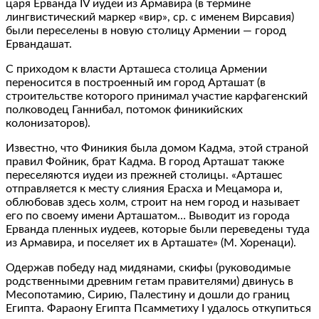
царя Ерванда IV иудеи из Армавира (в термине
лингвистический маркер «вир», ср. с именем Вирсавия)
были переселены в новую столицу Армении — город
Ервандашат.
С приходом к власти Арташеса столица Армении
переносится в построенный им город Арташат (в
строительстве которого принимал участие карфагенский
полководец Ганнибал, потомок финикийских
колонизаторов).
Известно, что Финикия была домом Кадма, этой страной
правил Фойник, брат Кадма. В город Арташат также
переселяются иудеи из прежней столицы. «Арташес
отправляется к месту слияния Ерасха и Мецамора и,
облюбовав здесь холм, строит на нем город и называет
его по своему имени Арташатом… Выводит из города
Ерванда пленных иудеев, которые были переведены туда
из Армавира, и поселяет их в Арташате» (М. Хоренаци).
Одержав победу над мидянами, скифы (руководимые
родственными древним гетам правителями) двинусь в
Месопотамию, Сирию, Палестину и дошли до границ
Египта. Фараону Египта Псамметиху I удалось откупиться