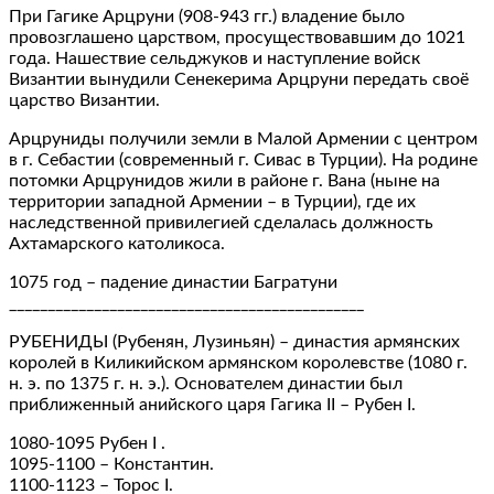
При Гагике Арцруни (908-943 гг.) владение было
провозглашено царством, просуществовавшим до 1021
года. Нашествие сельджуков и наступление войск
Византии вынудили Сенекерима Арцруни передать своё
царство Византии.
Арцруниды получили земли в Малой Армении с центром
в г. Себастии (современный г. Сивас в Турции). На родине
потомки Арцрунидов жили в районе г. Вана (ныне на
территории западной Армении – в Турции), где их
наследственной привилегией сделалась должность
Ахтамарского католикоса.
1075 год – падение династии Багратуни
______________________________________________
РУБЕНИДЫ (Рубенян, Лузиньян) – династия армянских
королей в Киликийском армянском королевстве (1080 г.
н. э. по 1375 г. н. э.). Основателем династии был
приближенный анийского царя Гагика II – Рубен I.
1080-1095 Рубен I .
1095-1100 – Константин.
1100-1123 – Торос I.