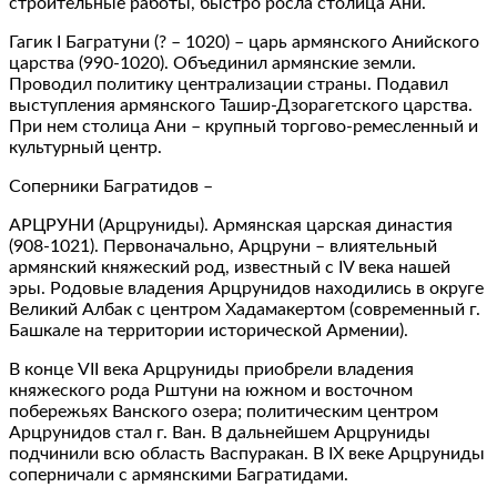
строительные работы, быстро росла столица Ани.
Гагик I Багратуни (? – 1020) – царь армянского Анийского
царства (990-1020). Объединил армянские земли.
Проводил политику централизации страны. Подавил
выступления армянского Ташир-Дзорагетского царства.
При нем столица Ани – крупный торгово-ремесленный и
культурный центр.
Соперники Багратидов –
АРЦРУНИ (Арцруниды). Армянская царская династия
(908-1021). Первоначально, Арцруни – влиятельный
армянский княжеский род, известный с IV века нашей
эры. Родовые владения Арцрунидов находились в округе
Великий Албак с центром Хадамакертом (современный г.
Башкале на территории исторической Армении).
В конце VII века Арцруниды приобрели владения
княжеского рода Рштуни на южном и восточном
побережьях Ванского озера; политическим центром
Арцрунидов стал г. Ван. В дальнейшем Арцруниды
подчинили всю область Васпуракан. В IX веке Арцруниды
соперничали с армянскими Багратидами.