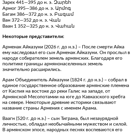
Зарех 441—395 до н. э. Զարեհ
Армог 395—386 до н. э. Արմոգ
Багам 386—372 до н. э. Բագամ
Ван 372—352 до н. э. Վան
Ваан 1 352—325 до н. э. Վահան
Некоторые представители:
Арменак Айказуни (2026 г. до н.э.) – После смерти Айка
ему наследовал его сын Арменак Айказуни. Он прослыл в
народе собирателем земель армянских. Благодаря его
политике границы армянонаселенных земель
значительно расширились.
Арам Объединитель Айказуни (1824 г. до н.э.) – собрал в
единое государственное образование армянские племена
от Каспия на востоке до реки Галис на западе, от
Армянской Месопотамии на юге до Кавказского хребта
на севере. Некоторые древние историки связывают
название страны Армения с именем Арама.
Ваагн (520 г. до н.э.) – сын Тиграна, был незаурядной
личностью, обладал необычайными мужеством и силой.
В армянском эпосе, народных песнях воспеваются его