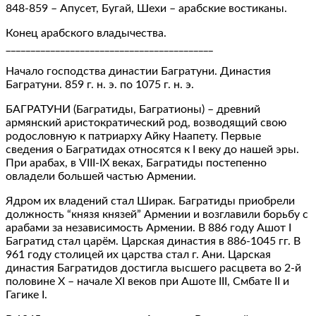
848-859 – Апусет, Бугай, Шехи – арабские востиканы.
Конец арабского владычества.
__________________________________________
Начало господства династии Багратуни. Династия
Багратуни. 859 г. н. э. по 1075 г. н. э.
БАГРАТУНИ (Багратиды, Багратионы) – древний
армянский аристократический род, возводящий свою
родословную к патриарху Айку Наапету. Первые
сведения о Багратидах относятся к I веку до нашей эры.
При арабах, в VIII-IX веках, Багратиды постепенно
овладели большей частью Армении.
Ядром их владений стал Ширак. Багратиды приобрели
должность “князя князей” Армении и возглавили борьбу с
арабами за независимость Армении. В 886 году Ашот I
Багратид стал царём. Царская династия в 886-1045 гг. В
961 году столицей их царства стал г. Ани. Царская
династия Багратидов достигла высшего расцвета во 2-й
половине X – начале XI веков при Ашоте III, Смбате II и
Гагике I.