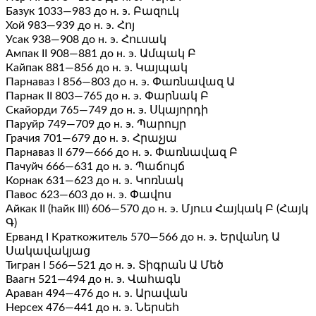
Базук 1033—983 до н. э. Բազուկ
Хой 983—939 до н. э. Հոյ
Усак 938—908 до н. э. Հուսակ
Ампак II 908—881 до н. э. Ամպակ Բ
Кайпак 881—856 до н. э. Կայպակ
Парнаваз I 856—803 до н. э. Փառնավազ Ա
Парнак II 803—765 до н. э. Փարնակ Բ
Скайорди 765—749 до н. э. Սկայորդի
Паруйр 749—709 до н. э. Պարույր
Грачия 701—679 до н. э. Հրաչյա
Парнаваз II 679—666 до н. э. Փառնավազ Բ
Пачуйч 666—631 до н. э. Պաճույճ
Корнак 631—623 до н. э. Կոռնակ
Павос 623—603 до н. э. Փավոս
Айкак II (hайк III) 606—570 до н. э. Մյուս Հայկակ Բ (Հայկ
Գ)
Ерванд I Краткожитель 570—566 до н. э. Երվանդ Ա
Սակավակյաց
Тигран I 566—521 до н. э. Տիգրան Ա Մեծ
Ваагн 521—494 до н. э. Վահագն
Араван 494—476 до н. э. Արավան
Нерсех 476—441 до н. э. Ներսեհ