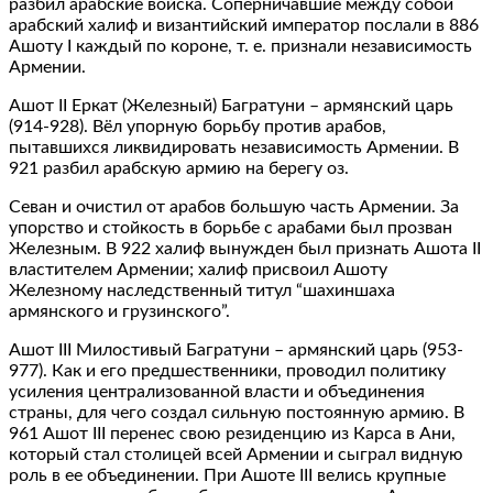
разбил арабские войска. Соперничавшие между собой
арабский халиф и византийский император послали в 886
Ашоту I каждый по короне, т. е. признали независимость
Армении.
Ашот II Еркат (Железный) Багратуни – армянский царь
(914-928). Вёл упорную борьбу против арабов,
пытавшихся ликвидировать независимость Армении. В
921 разбил арабскую армию на берегу оз.
Севан и очистил от арабов большую часть Армении. За
упорство и стойкость в борьбе с арабами был прозван
Железным. В 922 халиф вынужден был признать Ашота II
властителем Армении; халиф присвоил Ашоту
Железному наследственный титул “шахиншаха
армянского и грузинского”.
Ашот III Милостивый Багратуни – армянский царь (953-
977). Как и его предшественники, проводил политику
усиления централизованной власти и объединения
страны, для чего создал сильную постоянную армию. В
961 Ашот III перенес свою резиденцию из Карса в Ани,
который стал столицей всей Армении и сыграл видную
роль в ее объединении. При Ашоте III велись крупные