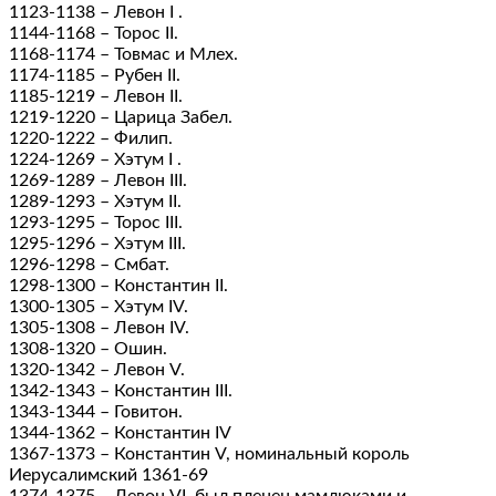
1123-1138 – Левон I .
1144-1168 – Торос II.
1168-1174 – Товмас и Млех.
1174-1185 – Рубен II.
1185-1219 – Левон II.
1219-1220 – Царица Забел.
1220-1222 – Филип.
1224-1269 – Хэтум I .
1269-1289 – Левон III.
1289-1293 – Хэтум II.
1293-1295 – Торос III.
1295-1296 – Хэтум III.
1296-1298 – Смбат.
1298-1300 – Константин II.
1300-1305 – Хэтум IV.
1305-1308 – Левон IV.
1308-1320 – Ошин.
1320-1342 – Левон V.
1342-1343 – Константин III.
1343-1344 – Говитон.
1344-1362 – Константин IV
1367-1373 – Константин V, номинальный король
Иерусалимский 1361-69
1374-1375 – Левон VI, был пленен мамлюками и