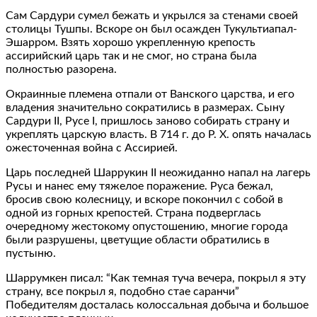
Сам Сардури сумел бежать и укрылся за стенами своей
столицы Тушпы. Вскоре он был осажден Тукультиапал-
Эшарром. Взять хорошо укрепленную крепость
ассирийский царь так и не смог, но страна была
полностью разорена.
Окраинные племена отпали от Ванского царства, и его
владения значительно сократились в размерах. Сыну
Сардури II, Русе I, пришлось заново собирать страну и
укреплять царскую власть. В 714 г. до Р. Х. опять началась
ожесточенная война с Ассирией.
Царь последней Шаррукин II неожиданно напал на лагерь
Русы и нанес ему тяжелое поражение. Руса бежал,
бросив свою колесницу, и вскоре покончил с собой в
одной из горных крепостей. Страна подверглась
очередному жестокому опустошению, многие города
были разрушены, цветущие области обратились в
пустыню.
Шаррумкен писал: “Как темная туча вечера, покрыл я эту
страну, все покрыл я, подобно стае саранчи”
Победителям досталась колоссальная добыча и большое