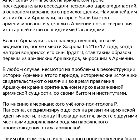
последовательно восседали несколько царских династий,
в основном парфянского происхождения. Наиважнейшим
из них были Аршакуни, которые были быстро
арменизированы и уцелели в Армении после свержения
их старшей ветви персидскими Сасанидами.
Власть Аршакуни стала наследственной, по всей
видимости, после смерти Хосрова I в 216/17 году, когда
на трон воцарился его сын Трдат II, став таким образом
первым из армянских Аршакидов, выросшим в Армении.
В любом случае, несмотря на проблемы в реконструкции
истории Армении этого периода, исторические источники
свидетельствуют о наличии во время правления
Аршакуни крайне оригинальной и ярко выраженной
армянской сущности, со своим бытом и институтами.
По мнению американского учёного-политолога Р.
Паносяна, специализирующегося на развитии армянской
идентичности, к концу III века династия, вместе с другими
местными дворянскими родами парфянского
происхождения, стала армянской.
Таким образом, знать иностранного происхождения была