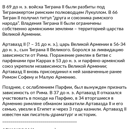
В 69 до н. э. войска Тиграна II были разбиты под
Тигранакертом римским полководцем Лукуллом. В 66
Тигран II получил титул “друга и союзника римского
народа”. Владения Тиграна II были ограничены
собственно армянскими землями – территорией царства
Великой Армении.
Артавазд II (? – 31 до н. э.), царь Великой Армении в 56-34
до н. э., сын Тиграна II Великого. Боролся за ликвидацию
зависимости от Рима. Поражение римлян в битве с
парфянами при Каррах в 53 до н. э. и парфяно-армянский
союз укрепили независимость Великой Армении;
Артавазд II вновь присоединил к ней захваченные ранее
Римом Софену и Малую Армению.
Позднее, с ослаблением Парфии, был вынужден признать
зависимость от Рима. В 37 до н. э. Артавазд II отказался
участвовать в походе на Парфию, в 34 вторгшиеся в
Армению римляне обманом захватили Артавазда II и его
семью, увезли в Египет и через 3 года казнили. Артавазд II
известен как писатель-драматург и историк.
_____________________________________