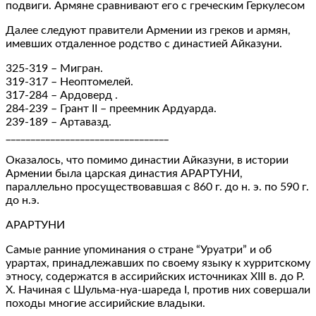
подвиги. Армяне сравнивают его с греческим Геркулесом
Далее следуют правители Армении из греков и армян,
имевших отдаленное родство с династией Айказуни.
325-319 – Мигран.
319-317 – Неоптомелей.
317-284 – Ардоверд .
284-239 – Грант II – преемник Ардуарда.
239-189 – Артавазд.
_________________________________
Оказалось, что помимо династии Айказуни, в истории
Армении была царская династия АРАРТУНИ,
параллельно просуществовавшая с 860 г. до н. э. по 590 г.
до н.э.
АРАРТУНИ
Самые ранние упоминания о стране “Уруатри” и об
урартах, принадлежавших по своему языку к хурритскому
этносу, содержатся в ассирийских источниках XIII в. до Р.
Х. Начиная с Шульма-нуа-шареда I, против них совершали
походы многие ассирийские владыки.