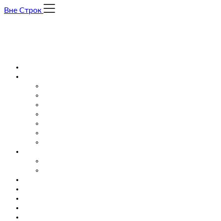
Skip
Вне Строк
to
content