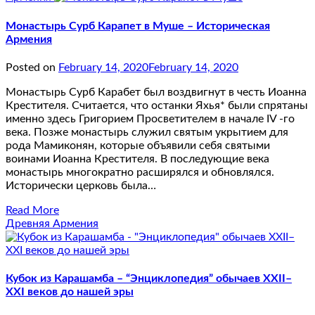
Монастырь Сурб Карапет в Муше – Историческая
Армения
Posted on
February 14, 2020
February 14, 2020
Монастырь Сурб Карабет был воздвигнут в честь Иоанна
Крестителя. Считается, что останки Яхья* были спрятаны
именно здесь Григорием Просветителем в начале IV -го
века. Позже монастырь служил святым укрытием для
рода Мамиконян, которые объявили себя святыми
воинами Иоанна Крестителя. В последующие века
монастырь многократно расширялся и обновлялся.
Исторически церковь была…
Read More
Древняя Армения
Кубок из Карашамба – “Энциклопедия” обычаев XXII–
XXI веков до нашей эры