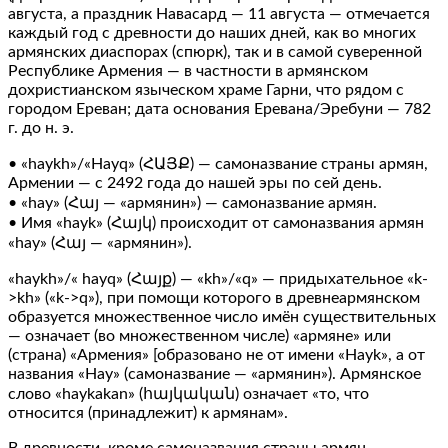
августа, а праздник Навасард — 11 августа — отмечается
каждый год с древности до наших дней, как во многих
армянских диаспорах (спюрк), так и в самой суверенной
Республике Армения — в частности в армянском
дохристианском языческом храме Гарни, что рядом с
городом Ереван; дата основания Еревана/Эребуни — 782
г. до н. э.
• «haykh»/«Hayq» (ՀԱՅՔ) — самоназвание страны армян,
Армении — c 2492 года до нашей эры по сей день.
• «hay» (Հայ — «армянин») — самоназвание армян.
• Имя «hayk» (Հայկ) происходит от самоназвания армян
«hay» (Հայ — «армянин»).
«haykh»/« hayq» (Հայք) — «kh»/«q» — придыхательное «k-
>kh» («k->q»), при помощи которого в древнеармянском
образуется множественное число имён существительных
— означает (во множественном числе) «армяне» или
(страна) «Армения» [образовано не от имени «Hayk», а от
названия «Hay» (самоназвание — «армянин»). Армянское
слово «haykakan» (հայկական) означает «то, что
относится (принадлежит) к армянам».
В древности, кроме самоназвания страны армян