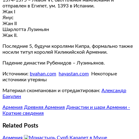
отправлен в Египет, ум. 1393 в Испании.
Жак I
Янус
Жан II
Шарлотта Лузиньян
Жак II.
Последние 5, будучи королями Кипра, формально также
носили титул королей Киликийской Армении.
Падение династии Рубенидов – Лузиньянов.
Источники:
bvahan.com
hayastan.com
Некоторые
источники утеряны
Материал скомпанован и отредактирован:
Александр
Бакулин
Армения
Древняя Армения
Династии и цари Армении -
Краткие сведения
Related Posts
Армения