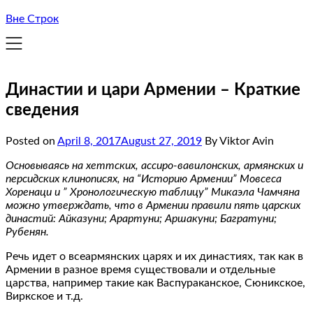
Вне Строк
Династии и цари Армении – Краткие
сведения
Posted on
April 8, 2017
August 27, 2019
By Viktor Avin
Основываясь на хеттских, ассиро-вавилонских, армянских и
персидских клинописях, на “Историю Армении” Мовсеса
Хоренаци и ” Хронологическую таблицу” Микаэла Чамчяна
можно утверждать, что в Армении правили пять царских
династий: Айказуни; Арартуни; Аршакуни; Багратуни;
Рубенян.
Речь идет о всеармянских царях и их династиях, так как в
Армении в разное время существовали и отдельные
царства, например такие как Васпураканское, Сюникское,
Виркское и т.д.