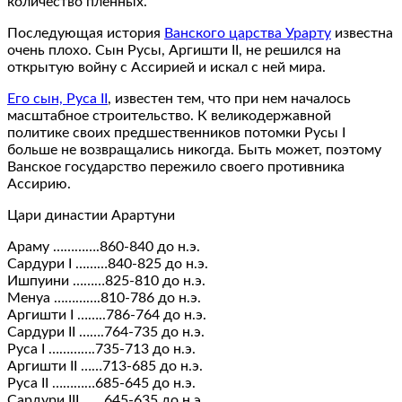
количество пленных.
Последующая история
Ванского царства Урарту
известна
очень плохо. Сын Русы, Аргишти II, не решился на
открытую войну с Ассирией и искал с ней мира.
Его сын, Руса II
, известен тем, что при нем началось
масштабное строительство. К великодержавной
политике своих предшественников потомки Русы I
больше не возвращались никогда. Быть может, поэтому
Ванское государство пережило своего противника
Ассирию.
Цари династии Арартуни
Араму ………….860-840 до н.э.
Сардури I ………840-825 до н.э.
Ишпуини ………825-810 до н.э.
Менуа ………….810-786 до н.э.
Аргишти I ……..786-764 до н.э.
Сардури II …….764-735 до н.э.
Руса I ………….735-713 до н.э.
Аргишти II ……713-685 до н.э.
Руса II …………685-645 до н.э.
Сардури III ……645-635 до н.э.