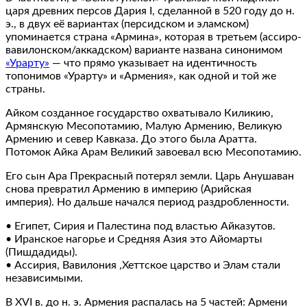
царя древних персов Дария I, сделанной в 520 году до н.
э., в двух её вариантах (персидском и эламском)
упоминается страна «Армина», которая в третьем (ассиро-
вавилонском/аккадском) варианте названа синонимом
«Урарту»
— что прямо указывает на идентичность
топонимов «Урарту» и «Армения», как одной и той же
страны.
Айком созданное государство охватывало Киликию,
Армянскую Месопотамию, Малую Армению, Великую
Армению и север Кавказа. До этого была Аратта.
Потомок Айка Арам Великий завоевал всю Месопотамию.
Его сын Ара Прекрасный потерял земли. Царь Анушаван
снова превратил Армению в империю (Арийская
империя). Но дальше начался период раздробленности.
• Египет, Сирия и Палестина под властью Айказутов.
• Иранское нагорье и Средняя Азия это Айомарты
(Пишдадиды).
• Ассирия, Вавилония ,Хеттское царство и Элам стали
независимыми.
В XVI в. до н. э. Армения распалась на 5 частей: Армени