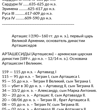
Сардури IV ……635-625 до н.э.
Эримена ………625-617 до н.э.
Руса III ……….617-609 до н.э.
Руса IV ………609-590 до н.э.
__________________________________________
Арташес I (190—160 гг. до н. э.), первый царь
Великой Армении, основатель династии
Арташесидов
АРТАШЕСИДЫ (Артешесян) – армянская царская
династия (189 г. до н.э. – 12/14 н. э.). Основана
Арташесом I Великим.
159 — 115 до н.э. – Артавазд I
115 — 95 до н.э. – Тигран I, сын Арташеса I.
95 — 55 до н.э. – Тигран II Великий, сын Тиграна I.
55 — убит в 30 до н. э. – Артавазд II, сын Тиграна II.
34 — 33/2 до н. э. – Александр, сын Марка Антония.
30 — 20 до н. э. – Арташес II, сын Артавазда II.
20 — 08/06 до н. э. – Тигран III , брат Арташеса II.
08 — 05 до н. э. – Тигран IV, сын Тиграна III.
05 — 02 до н. э. – Артавазд III, сын Арташеса II.