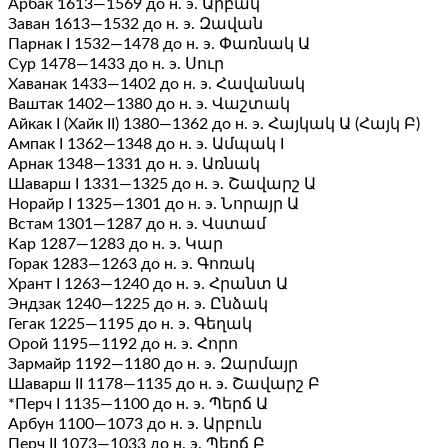
Арбак 1613—1569 до н. э. Արբակ
Заван 1613—1532 до н. э. Զավան
Парнак І 1532—1478 до н. э. Փառնակ Ա
Сур 1478—1433 до н. э. Սուր
Хаванак 1433—1402 до н. э. Հավանակ
Ваштак 1402—1380 до н. э. Վաշտակ
Айкак I (Хайк II) 1380—1362 до н. э. Հայկակ Ա (Հայկ Բ)
Ампак I 1362—1348 до н. э. Ամպակ I
Арнак 1348—1331 до н. э. Առնակ
Шаварш I 1331—1325 до н. э. Շավարշ Ա
Норайр I 1325—1301 до н. э. Նորայր Ա
Встам 1301—1287 до н. э. Վստամ
Кар 1287—1283 до н. э. Կար
Горак 1283—1263 до н. э. Գոռակ
Хрант I 1263—1240 до н. э. Հրանտ Ա
Эндзак 1240—1225 до н. э. Ընձակ
Гегак 1225—1195 до н. э. Գեղակ
Орой 1195—1192 до н. э. Հորո
Зармайр 1192—1180 до н. э. Զարմայր
Шаварш II 1178—1135 до н. э. Շավարշ Բ
*Перч I 1135—1100 до н. э. Պերճ Ա
Арбун 1100—1073 до н. э. Արբուն
Перч II 1073—1033 до н. э. Պերճ Բ