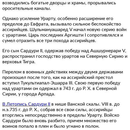
возводились богатые дворцы и храмы, прорывались
оросительные каналы.
Однако усиление Урарту, особенно расширение его
пределов до Евфрата, вызывало сильное беспокойство
ассирийцев. Шульмануашаред V начал новую серию войн
с урартами. Царь последних Аргишти I сопротивлялся и
сумел отразить все три похода ассирийцев.
Его сын Сардури II, одержав победу над Ашшурнерари V,
распространил господство урартов на Северную Сирию и
верховья Тигра.
Перелом в военных действиях между двумя державами
произошел после того, как на ассирийский престол
вступил Тукультиапал-Эшарра III. Свою первую победу
над урартами он одержал в 743 г. до Р. Х. в Северной
Сирии, у города Арпада.
В Летопись Сардури II
в нише Ванской скалы. VIII в. до
н.э.735 г. до Р. Х., собрав все свои силы, ассирийцы
вторглись непосредственно в пределы Урарту. Войско
Сардури было вновь разбито, причем множество его
воинов попало в плен и было угнано в полон.