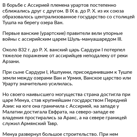
В борьбе с Ассирией племена урартов постепенно
сближались друг с другом. В IX в. до Р. Х. из их союза
образовалось централизованное государство со столицей
Тушпа на берегу озера Ван.
Первые ванские (урартские) правители вели упорные
войны с ассирийским царем Шуль-мануашаредом III.
Около 832 г. до Р. Х. ванский царь Сардури I потерпел
тяжелое поражение от ассирийцев неподалеку от реки
Арзани.
При сыне Сардури I, Ишпуини, присоединившим к Тушпе
земли между озерами Ван и Урмия, Ванское царство или
Урарту значительно усилилась.
Но своего наивысшего могущества страна достигла при
царе Менуа, став крупнейшим государством Передней
Азии: на юге она граничила с Ассирией, на западе у
Малатии достигала Евфрата, на северо-западе ее
владения простирались за Аракс, а на севере границей
служил Армянский Тавр.
Менуа развернул большое строительство. При нем