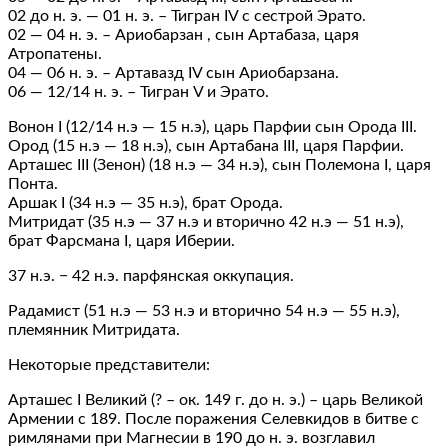
02 до н. э. — 01 н. э. – Тигран IV с сестрой Эрато.
02 — 04 н. э. – Ариобарзан , сын Артабаза, царя
Атропатены.
04 — 06 н. э. – Артавазд IV сын Ариобарзана.
06 — 12/14 н. э. – Тигран V и Эрато.
Вонон I (12/14 н.э — 15 н.э), царь Парфии сын Орода III.
Ород (15 н.э — 18 н.э), сын Артабанa III, царя Парфии.
Арташес III (Зенон) (18 н.э — 34 н.э), сын Полемона I, царя
Понта.
Аршак I (34 н.э — 35 н.э), брат Орода.
Митридат (35 н.э — 37 н.э и вторично 42 н.э — 51 н.э),
брат Фарсмана I, царя Иберии.
37 н.э. − 42 н.э. парфянская оккупация.
Радамист (51 н.э — 53 н.э и вторично 54 н.э — 55 н.э),
племянник Митридата.
Некоторые представители:
Арташес I Великий (? – ок. 149 г. до н. э.) – царь Великой
Армении с 189. После поражения Селевкидов в битве с
римлянами при Магнесии в 190 до н. э. возглавил