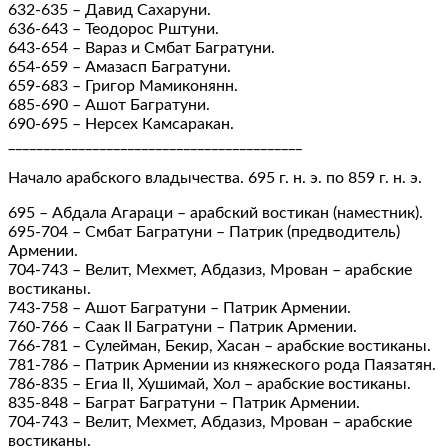
632-635 – Давид Сахаруни.
636-643 – Теодорос Рштуни.
643-654 – Вараз и Смбат Багратуни.
654-659 – Амазасп Багратуни.
659-683 – Григор Мамиконянн.
685-690 – Ашот Багратуни.
690-695 – Нерсех Камсаракан.
__________________________________________
Начало арабского владычества. 695 г. н. э. по 859 г. н. э.
695 – Абдала Агараци – арабский востикан (наместник).
695-704 – Смбат Багратуни – Патрик (предводитель)
Армении.
704-743 – Велит, Мехмет, Абдазиз, Мрован – арабские
востиканы.
743-758 – Ашот Багратуни – Патрик Армении.
760-766 – Саак II Багратуни – Патрик Армении.
766-781 – Сулейман, Бекир, Хасан – арабские востиканы.
781-786 – Патрик Армении из княжеского рода Паязатян.
786-835 – Егиа II, Хушимай, Хол – арабские востиканы.
835-848 – Баграт Багратуни – Патрик Армении.
704-743 – Велит, Мехмет, Абдазиз, Мрован – арабские
востиканы.