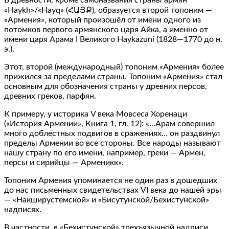
«Haykh»/«Hayq» (ՀԱՅՔ), образуется второй топоним —
«Армения», который произошёл от имени одного из
потомков первого армянского царя Айка, а именно от
имени царя Арама I Великого Haykazuni (1828—1770 до н.
э.).
Этот, второй (международный) топоним «Армения» более
прижился за пределами страны. Топоним «Армения» стал
основным для обозначения страны у древних персов,
древних греков, парфян.
К примеру, у историка V века Мовсеса Хоренаци
(«История Армении», Книга 1, гл. 12): «…Арам совершил
много доблестных подвигов в сражениях… он раздвинул
пределы Армении во все стороны. Все народы называют
нашу страну по его имени, например, греки — Армен,
персы и сирийцы — Арменикк».
Топоним Армения упоминается не один раз в дошедших
до нас письменных свидетельствах VI века до нашей эры
— «Накширустемской» и «Бисутунской/Бехистунской»
надписях.
В частности, в «Бехистунской» трехъязычной надписи