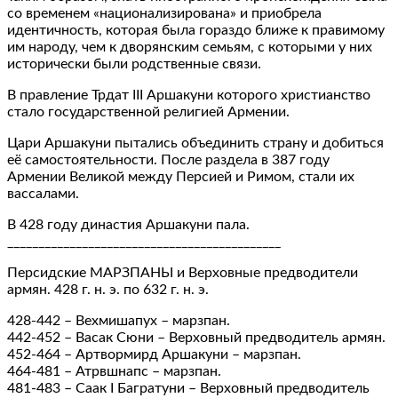
со временем «национализирована» и приобрела
идентичность, которая была гораздо ближе к правимому
им народу, чем к дворянским семьям, с которыми у них
исторически были родственные связи.
В правление Трдат III Аршакуни которого христианство
стало государственной религией Армении.
Цари Аршакуни пытались объединить страну и добиться
её самостоятельности. После раздела в 387 году
Армении Великой между Персией и Римом, стали их
вассалами.
В 428 году династия Аршакуни пала.
____________________________________________
Персидские МАРЗПАНЫ и Верховные предводители
армян. 428 г. н. э. по 632 г. н. э.
428-442 – Вехмишапух – марзпан.
442-452 – Васак Сюни – Верховный предводитель армян.
452-464 – Артвормирд Аршакуни – марзпан.
464-481 – Атрвшнапс – марзпан.
481-483 – Саак I Багратуни – Верховный предводитель