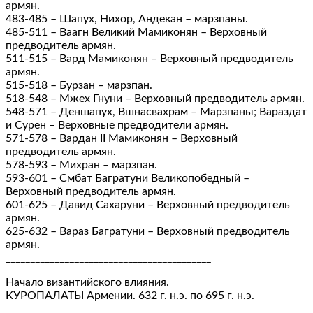
армян.
483-485 – Шапух, Нихор, Андекан – марзпаны.
485-511 – Ваагн Великий Мамиконян – Верховный
предводитель армян.
511-515 – Вард Мамиконян – Верховный предводитель
армян.
515-518 – Бурзан – марзпан.
518-548 – Мжех Гнуни – Верховный предводитель армян.
548-571 – Деншапух, Вшнасвахрам – Марзпаны; Вараздат
и Сурен – Верховные предводители армян.
571-578 – Вардан II Мамиконян – Верховный
предводитель армян.
578-593 – Михран – марзпан.
593-601 – Смбат Багратуни Великопобедный –
Верховный предводитель армян.
601-625 – Давид Сахаруни – Верховный предводитель
армян.
625-632 – Вараз Багратуни – Верховный предводитель
армян.
__________________________________________
Начало византийского влияния.
КУРОПАЛАТЫ Армении. 632 г. н.э. по 695 г. н.э.