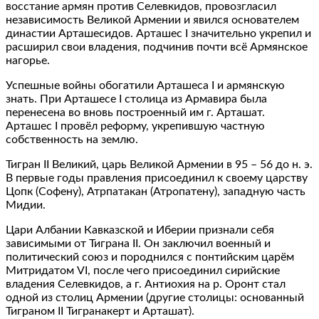
восстание армян против Селевкидов, провозгласил
независимость Великой Армении и явился основателем
династии Арташесидов. Арташес I значительно укрепил и
расширил свои владения, подчинив почти всё Армянское
нагорье.
Успешные войны обогатили Арташеса I и армянскую
знать. При Арташесе I столица из Армавира была
перенесена во вновь построенный им г. Арташат.
Арташес I провёл реформу, укрепившую частную
собственность на землю.
Тигран II Великий, царь Великой Армении в 95 – 56 до н. э.
В первые годы правления присоединил к своему царству
Цопк (Софену), Атрпатакан (Атропатену), западную часть
Мидии.
Цари Албании Кавказской и Иберии признали себя
зависимыми от Тиграна II. Он заключил военный и
политический союз и породнился с понтийским царём
Митридатом VI, после чего присоединил сирийские
владения Селевкидов, а г. Антиохия на р. Оронт стал
одной из столиц Армении (другие столицы: основанный
Тиграном II Тигранакерт и Арташат).