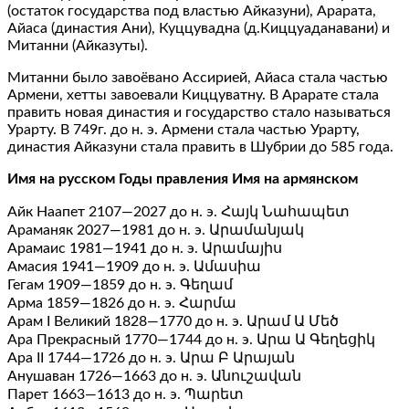
(остаток государства под властью Айказуни), Арарата,
Айаса (династия Ани), Куццувадна (д.Киццуаданавани) и
Митанни (Айказуты).
Митанни было завоёвано Ассирией, Айаса стала частью
Армени, хетты завоевали Киццуватну. В Арарате стала
править новая династия и государство стало называться
Урарту. В 749г. до н. э. Армени стала частью Урарту,
династия Айказуни стала править в Шубрии до 585 года.
Имя на русском Годы правления Имя на армянском
Айк Наапет 2107—2027 до н. э. Հայկ Նահապետ
Араманяк 2027—1981 до н. э. Արամանյակ
Арамаис 1981—1941 до н. э. Արամայիս
Амасия 1941—1909 до н. э. Ամասիա
Гегам 1909—1859 до н. э. Գեղամ
Арма 1859—1826 до н. э. Հարմա
Арам I Великий 1828—1770 до н. э. Արամ Ա Մեծ
Ара Прекрасный 1770—1744 до н. э. Արա Ա Գեղեցիկ
Ара ІІ 1744—1726 до н. э. Արա Բ Արայան
Анушаван 1726—1663 до н. э. Անուշավան
Парет 1663—1613 до н. э. Պարետ