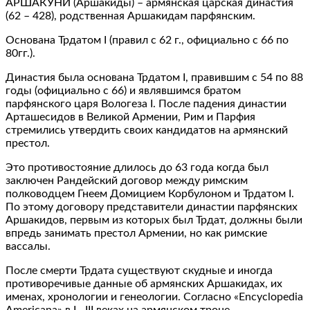
АРШАКУНИ (Аршакиды) – армянская царская династия
(62 – 428), родственная Аршакидам парфянским.
Основана Трдатом I (правил с 62 г., официально с 66 по
80гг.).
Династия была основана Трдатом I, правившим с 54 по 88
годы (официально с 66) и являвшимся братом
парфянского царя Вологеза I. После падения династии
Арташесидов в Великой Армении, Рим и Парфия
стремились утвердить своих кандидатов на армянский
престол.
Это противостояние длилось до 63 года когда был
заключен Рандейский договор между римским
полководцем Гнеем Домицием Корбулоном и Трдатом I.
По этому договору представители династии парфянских
Аршакидов, первым из которых был Трдат, должны были
впредь занимать престол Армении, но как римские
вассалы.
После смерти Трдата существуют скудные и иногда
противоречивые данные об армянских Аршакидах, их
именах, хронологии и генеологии. Согласно «Encyclopedia
Americana» в I—III веках на армянском троне