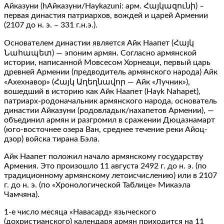
Айказуни (hАйказуни/Haykazuni: арм. Հայկազունի) –
первая династия патриархов, вождей и царей Армении
(2107 до н. э. – 331 г.н.э.).
Основателем династии является Айк Наапет (Հայկ
Նահապետ) — эпоним армян. Согласно армянской
истории, написанной Мовсесом Хорнеаци, первый царь
древней Армении (предводитель армянского народа) Айк
«Ахехнавор» (Հայկ Աղեղնավոր — Айк «Лучник»),
вошедший в историю как Айк Наапет (Hayk Nahapet),
патриарх-родоначальник армянского народа, основатель
династии Айказуни (родовладык/нахапетов Армении), —
объединил армян и разгромил в сражении Дюцазнамарт
(юго-восточнее озера Ван, среднее течение реки Айоц-
дзор) войска тирана Бэла.
Айк Наапет положил начало армянскому государству
Армения. Это произошло 11 августа 2492 г. до н. э. (по
традиционному армянскому летоисчислению) или в 2107
г. до н. э. (по «Хронологической Таблице» Микаэла
Чамчяна).
1-е число месяца «Навасард» языческого
(дохристианского) календаря армян приходится на 11