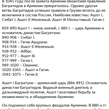
В 1045 году после захвата Армении Византией правление
Багратидов в Армении прекратилось. Однако другая
ветвь Багратидов успешно правила в Грузии вплоть до ее
включения в состав России. Наиболее известны: Ашот I,
Смбат I, Ашот II Железный, Ашот III Милостивый, Гагик I.
859-890 Ашот I – князь князей, с 885 г. – царь Армении и
основатель династии Багратуни.
890-908 – Смбат I.
908-914 – Гагик Арцруни.
914-928 – Ашот II Железный.
928-952 – Аббас.
952-977 – Ашот III.
977-989 – Гагик I.
989-1020 – Ованнес.
1020-1041 – Ашот и Гагик.
1041-1075 – Гагик II.
Ашот I Багратуни – армянский царь (886-891). Основатель
династии Багратидов. Видный военный деятель и
дальновидный политик, Ашот I возглавил борьбу за
независимость и объединение Армении.
Он подчинил себе крупных феодалов Армении. В 880-х гг.