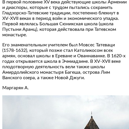
В первой половине XV века действующие школы Армении
и диаспоры, которые с трудом пытались сохранить
Гладзорско-Татевские традиции, постепенно блекнут в
XV-XVII веках в период войн и экономического упадка.
Первой являлась Большая Сюникская школа (школа
Пустыни Аранц), которая действовала при Татевском
монастыре.
Его знаменательным учителем был Мовсес Татеваци
(1578-1632), который позже стал Католикосом всех
армян, основал школы в Ереване и Ованнаванке. В 1620-х
годах открывается школа в Эчмиадзине. В XV-XVII веке
плодотворную деятельность вели также школы
Амирдолийского монастыря Багеша, острова Лим
Ванского озера, а также Новой Джуги.
Маргарян А.