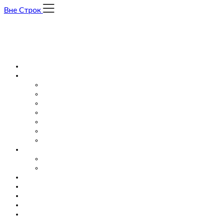
Skip
Вне Строк
to
content