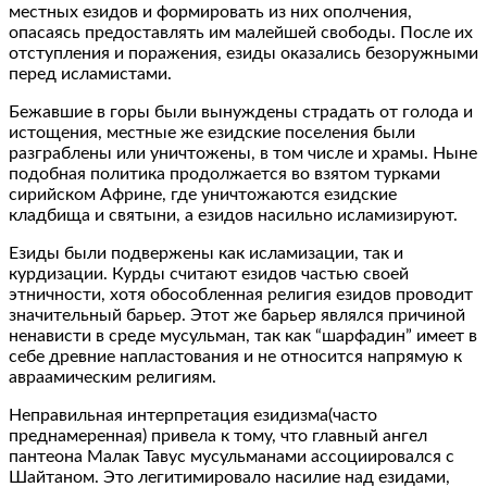
местных езидов и формировать из них ополчения,
опасаясь предоставлять им малейшей свободы. После их
отступления и поражения, езиды оказались безоружными
перед исламистами.
Бежавшие в горы были вынуждены страдать от голода и
истощения, местные же езидские поселения были
разграблены или уничтожены, в том числе и храмы. Ныне
подобная политика продолжается во взятом турками
сирийском Африне, где уничтожаются езидские
кладбища и святыни, а езидов насильно исламизируют.
Езиды были подвержены как исламизации, так и
курдизации. Курды считают езидов частью своей
этничности, хотя обособленная религия езидов проводит
значительный барьер. Этот же барьер являлся причиной
ненависти в среде мусульман, так как “шарфадин” имеет в
себе древние напластования и не относится напрямую к
авраамическим религиям.
Неправильная интерпретация езидизма(часто
преднамеренная) привела к тому, что главный ангел
пантеона Малак Тавус мусульманами ассоциировался с
Шайтаном. Это легитимировало насилие над езидами,