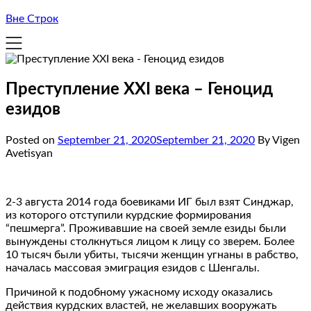
Вне Строк
Преступление XXI века – Геноцид
езидов
Posted on
September 21, 2020
September 21, 2020
By Vigen
Avetisyan
2-3 августа 2014 года боевиками ИГ был взят Синджар,
из которого отступили курдские формирования
“пешмерга”. Проживавшие на своей земле езиды были
вынуждены столкнуться лицом к лицу со зверем. Более
10 тысяч были убиты, тысячи женщин угнаны в рабство,
началась массовая эмиграция езидов с Шенгалы.
Причиной к подобному ужасному исходу оказались
действия курдских властей, не желавших вооружать