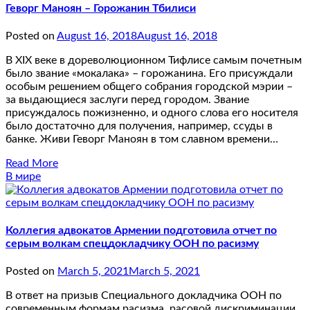
Геворг Маноян – Горожанин Тбилиси
Posted on
August 16, 2018
August 16, 2018
В ХIХ веке в дореволюционном Тифлисе самым почетным
было звание «мокалака» – горожанина. Его присуждали
особым решением общего собрания городской мэрии –
за выдающиеся заслуги перед городом. Звание
присуждалось пожизненно, и одного слова его носителя
было достаточно для получения, например, ссуды в
банке. Живи Геворг Маноян в том славном времени…
Read More
В мире
Коллегия адвокатов Армении подготовила отчет по
серым волкам спецдокладчику ООН по расизму
Posted on
March 5, 2021
March 5, 2021
В ответ на призыв Специального докладчика ООН по
современным формам расизма, расовой дискриминации,