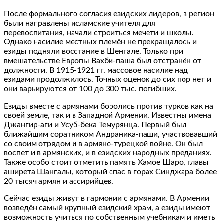
После формального согласия езидских лидеров, в регион
были направлены исламские учителя для
перевоспитания, начали строиться мечети и школы.
Однако насилие местных племён не прекращалось и
езиды подняли восстание в Шенгале. Только при
вмешательстве Европы Вахби-паша был отстранён от
должности. В 1915-1921 гг. массовое насилие над
езидами продолжилось. Точных оценок до сих пор нет и
они варьируются от 100 до 300 тыс. погибших.
Езиды вместе с армянами боролись против турков как на
своей земле, так и в Западной Армении. Известны имена
Джангир-аги и Усуб-бека Темурянца. Первый был
ближайшим соратником Андраника-паши, участвовавший
со своим отрядом и в армяно-турецкой войне. Он был
воспет и в армянских, и в езидских народных преданиях.
Также особо стоит отметить память Хамое Шаро, главы
аширета Шангалы, который спас в горах Синджара более
20 тысяч армян и ассирийцев.
Сейчас езиды живут в гармонии с армянами. В Армении
возведён самый крупный езидский храм, а езиды имеют
возможность учиться по собственным учебникам и иметь