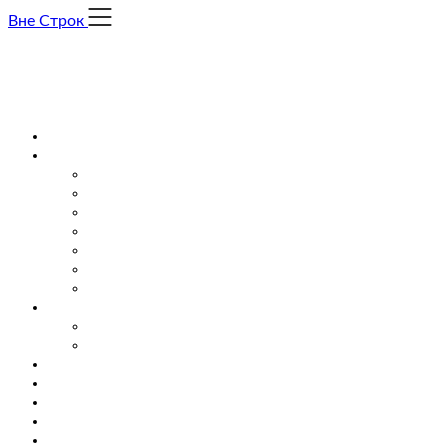
Skip
Вне Строк
to
content