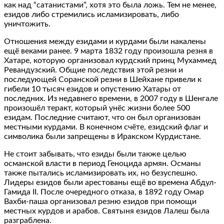
как над “сатанистами”, хотя это была ложь. Тем не менее,
езидов либо стремились исламизировать, либо
уничтожить.
Отношения между езидами и курдами были накалены
ещё веками ранее. 9 марта 1832 году произошла резня в
Хатаре, которую организовал курдский принц Мухаммед
Ревандузский. Общие последствия этой резни и
последующей Соранской резни в Шейхане привели к
гибели 10 тысяч езидов и опустению Хатары от
последних. Из недавнего времени, в 2007 году в Шенгале
произошёл теракт, который унёс жизни более 500
езидам. Последние считают, что он был организован
местными курдами. В конечном счёте, езидский флаг и
символика были запрещены в Иракском Курдистане.
Не стоит забывать, что езиды были также целью
османской власти в период Геноцида армян. Османы
также пытались исламизировать их, но безуспешно.
Лидеры езидов были арестованы ещё во времена Абдул-
Гамида II. После очередного отказа, в 1892 году Омар
Вахби-паша организовал резню езидов при помощи
местных курдов и арабов. Святыня езидов Лалеш была
разграблена.