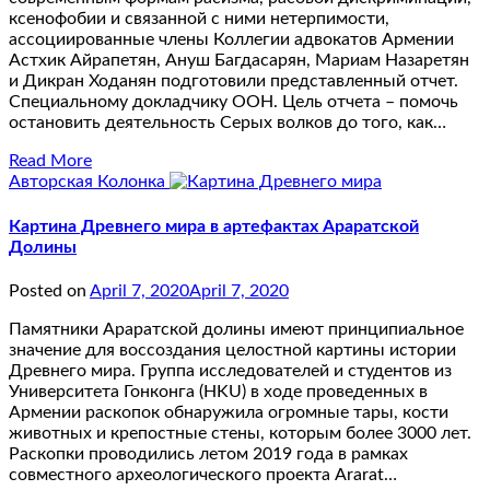
ксенофобии и связанной с ними нетерпимости,
ассоциированные члены Коллегии адвокатов Армении
Астхик Айрапетян, Ануш Багдасарян, Мариам Назаретян
и Дикран Ходанян подготовили представленный отчет.
Специальному докладчику ООН. Цель отчета – помочь
остановить деятельность Серых волков до того, как…
Read More
Авторская Колонка
Картина Древнего мира в артефактах Араратской
Долины
Posted on
April 7, 2020
April 7, 2020
Памятники Араратской долины имеют принципиальное
значение для воссоздания целостной картины истории
Древнего мира. Группа исследователей и студентов из
Университета Гонконга (HKU) в ходе проведенных в
Армении раскопок обнаружила огромные тары, кости
животных и крепостные стены, которым более 3000 лет.
Раскопки проводились летом 2019 года в рамках
совместного археологического проекта Ararat…