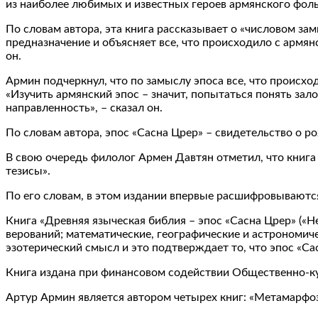
из наиболее любимых и известных героев армянского фол
По словам автора, эта книга рассказывает о «числовом зам
предназначение и объясняет все, что происходило с армян
он.
Армин подчеркнул, что по замыслу эпоса все, что происхо
«Изучить армянский эпос – значит, попытаться понять за
направленность», – сказал он.
По словам автора, эпос «Сасна Црер» – свидетельство о р
В свою очередь филолог Армен Давтян отметил, что книга 
тезисы».
По его словам, в этом издании впервые расшифровываются
Книга «Древняя языческая библия – эпос «Сасна Црер» («Н
верований; математические, географические и астрономич
эзотерический смысл и это подтверждает то, что эпос «Са
Книга издана при финансовом содействии Общественно-к
Артур Армин является автором четырех книг: «Метамарфоз