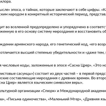
ьклора.
ысле» эпоса, о тайнах, которые заключают в себе цифры. «К
ским народом в конкретный исторический период, представл
дит во вселенной предопределено и упорядочено в соответс
ложенную в его основу систему мироздания и восстановить
ождении армянского народа, его генетический код, «его воз
отличается высшей степенью убедительности и «даже тем, кт
 числовые коды, заложенные в эпосе «Сасна Црер». «Это но
еистовые сасунцы») состоит из двух частей – в первой пре
еские составляющие мироздания с древних времен. Во второ
сна Црер» является языческим символом веры».
ультурной организации «Спюрк» и Международной академие
а», «Письма одиночества», «Маленький Мгер», «Древняя язы