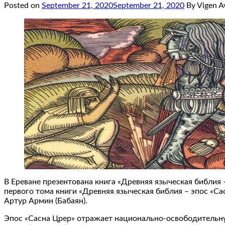
Posted on
September 21, 2020
September 21, 2020
By Vigen A
В Ереване презентована книга «Древняя языческая библия
первого тома книги «Древняя языческая библия – эпос «С
Артур Армин (Бабаян).
Эпос «Сасна Црер» отражает национально-освободительную