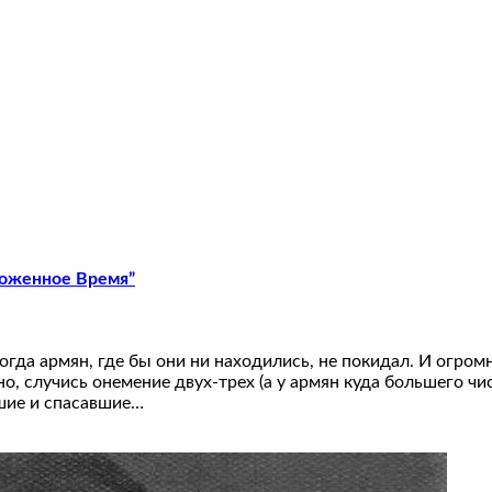
роженное Время”
когда армян, где бы они ни находились, не покидал. И огр
о, случись онемение двух-трех (а у армян куда большего ч
шие и спасавшие…