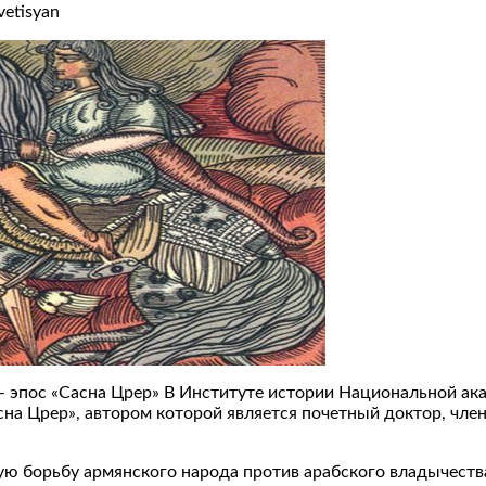
vetisyan
 – эпос «Сасна Црер» В Институте истории Национальной ак
асна Црер», автором которой является почетный доктор, ч
 борьбу армянского народа против арабского владычества.