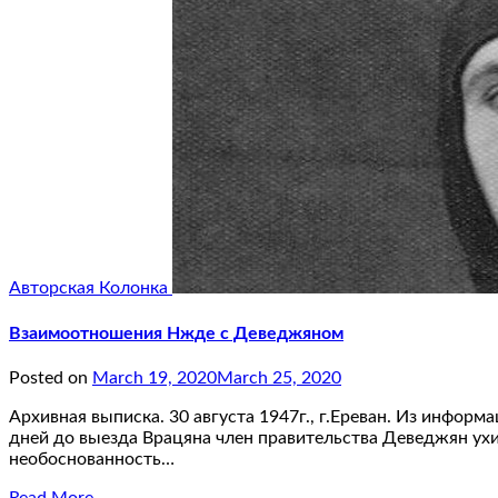
Авторская Колонка
Взаимоотношения Нжде с Деведжяном
Posted on
March 19, 2020
March 25, 2020
Архивная выписка. 30 августа 1947г., г.Ереван. Из инфор
дней до выезда Врацяна член правительства Деведжян ухи
необоснованность…
Read More