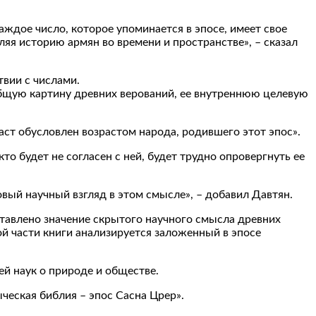
аждое число, которое упоминается в эпосе, имеет свое
яя историю армян во времени и пространстве», – сказал
твии с числами.
 общую картину древних верований, ее внутреннюю целевую
раст обусловлен возрастом народа, родившего этот эпос».
о будет не согласен с ней, будет трудно опровергнуть ее
вый научный взгляд в этом смысле», – добавил Давтян.
дставлено значение скрытого научного смысла древних
й части книги анализируется заложенный в эпосе
й наук о природе и обществе.
ческая библия – эпос Сасна Црер».