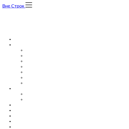
Skip
Вне Строк
to
content