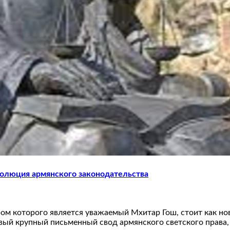
эволюция армянского законодательства
ором которого является уважаемый Мхитар Гош, стоит как но
вый крупный письменный свод армянского светского права,