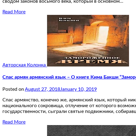
сводом законов восьмого века, который в основном…
Read More
Авторская Колонка
Спас армян армянский язык – О книге Кима Бакши “Замо
Posted on
August 27, 2018
January 10, 2019
Спас армянство, конечно же, армянский язык, который ни
национального сокровища, отлучение от которого возможн
государственности, сыграли святые подвижники, собирав
Read More