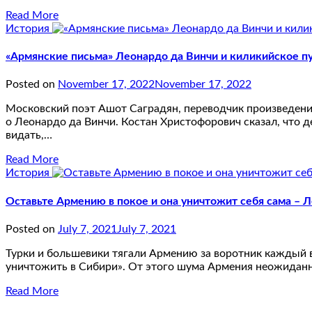
Read More
История
«Армянские письма» Леонардо да Винчи и киликийское п
Posted on
November 17, 2022
November 17, 2022
Московский поэт Ашот Саградян, переводчик произведений 
о Леонардо да Винчи. Костан Христофорович сказал, что д
видать,…
Read More
История
Оставьте Армению в покое и она уничтожит себя сама – 
Posted on
July 7, 2021
July 7, 2021
Турки и большевики тягали Армению за воротник каждый в 
уничтожить в Сибири». От этого шума Армения неожиданно 
Read More