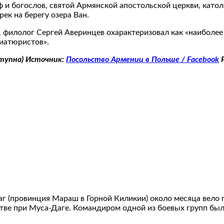
оф и богослов, святой Армянской апостольской церкви, кат
ек на берегу озера Ван.
, филолог Сергей Аверинцев охарактеризовал как «наиболее
ниатюристов».
тупна) Источник:
Посольство Армении в Польше / Facebook
Р
аг (провинция Мараш в Горной Киликии) около месяца вело
тве при Муса-Даге. Командиром одной из боевых групп был