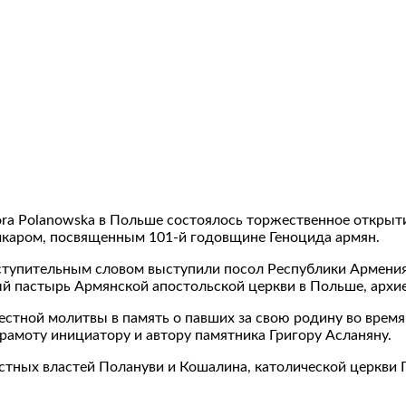
óra Polanowska в Польше состоялось торжественное открыт
ачкаром, посвященным 101-й годовщине Геноцида армян.
ступительным словом выступили посол Республики Армени
пастырь Армянской апостольской церкви в Польше, архие
стной молитвы в память о павших за свою родину во врем
рамоту инициатору и автору памятника Григору Асланяну.
стных властей Полануви и Кошалина, католической церкви