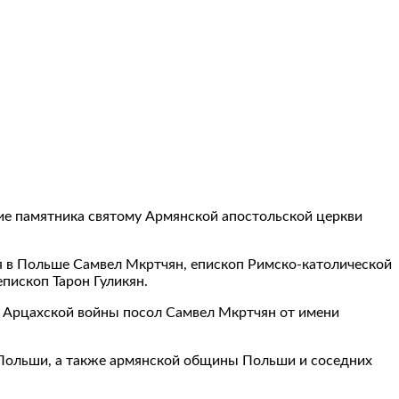
ие памятника святому Армянской апостольской церкви
я в Польше Самвел Мкртчян, епископ Римско-католической
пископ Тарон Гуликян.
я Арцахской войны посол Самвел Мкртчян от имени
 Польши, а также армянской общины Польши и соседних