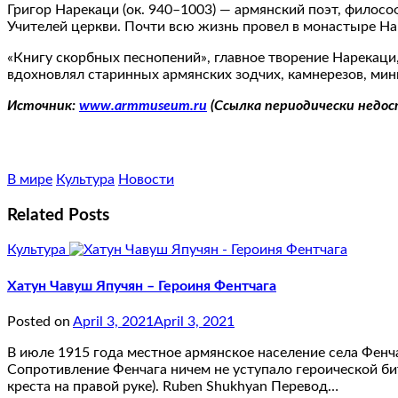
Григор Нарекаци (ок. 940–1003) — армянский поэт, филос
Учителей церкви. Почти всю жизнь провел в монастыре Нар
«Книгу скорбных песнопений», главное творение Нарекаци
вдохновлял старинных армянских зодчих, камнерезов, ми
Источник:
www.armmuseum.ru
(Ссылка периодически недос
В мире
Культура
Новости
Related Posts
Культура
Хатун Чавуш Япучян – Героиня Фентчага
Posted on
April 3, 2021
April 3, 2021
В июле 1915 года местное армянское население села Фенч
Сопротивление Фенчага ничем не уступало героической би
креста на правой руке). Ruben Shukhyan Перевод…