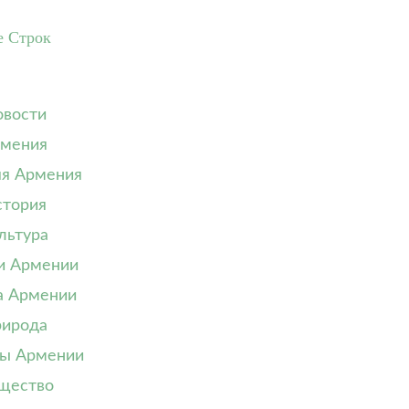
е Строк
вости
мения
я Армения
тория
льтура
и Армении
а Армении
ирода
ы Армении
щество