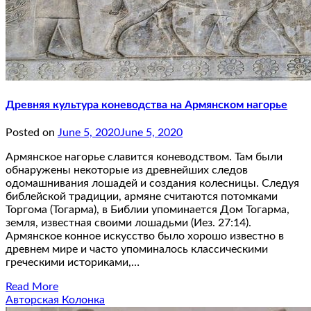
Древняя культура коневодства на Армянском нагорье
Posted on
June 5, 2020
June 5, 2020
Армянское нагорье славится коневодством. Там были
обнаружены некоторые из древнейших следов
одомашнивания лошадей и создания колесницы. Следуя
библейской традиции, армяне считаются потомками
Торгома (Тогарма), в Библии упоминается Дом Тогарма,
земля, известная своими лошадьми (Иез. 27:14).
Армянское конное искусство было хорошо известно в
древнем мире и часто упоминалось классическими
греческими историками,…
Read More
Авторская Колонка