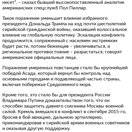
несет”, – сказал бывший высокопоставленный аналитик
американских спецслужб Пол Пиллар.
Такое поражение уменьшит влияние избранного
президента Дональда Трампа на ход почти шестилетней
сирийской гражданской войны, оказавшей колоссальное
влияние на глобальную политику. Эскалация конфликта
продолжится, сопряженный с насилием экстремизм
будет расти, потоки беженцев – увеличиваться, а
региональное противостояние – разрастаться, говорят
американские официальные лица.
Поражение умеренных повстанцев стало бы крупнейшей
победой Асада, который вернул бы контроль над
основными городами и подавляющей частью страны,
включая побережье Средиземного моря.
Кроме того, это стало бы для президента России
Владимира Путина доказательством того, что он
способен защитить давнего союзника Москвы военной
силой. Кремль вмешался в конфликт в сентябре 2015-го,
бросив в бой авиацию, дальнюю артиллерию,
прикомандировав к сирийской армии военных советников
и оказывая другую поддержку.