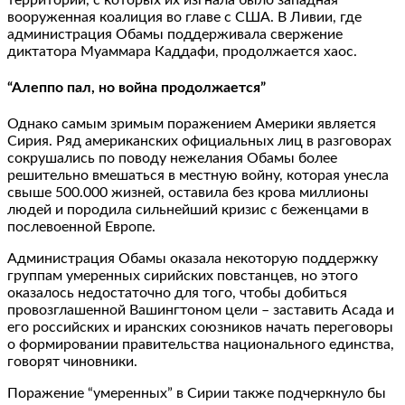
вооруженная коалиция во главе с США. В Ливии, где
администрация Обамы поддерживала свержение
диктатора Муаммара Каддафи, продолжается хаос.
“Алеппо пал, но война продолжается”
Однако самым зримым поражением Америки является
Сирия. Ряд американских официальных лиц в разговорах
сокрушались по поводу нежелания Обамы более
решительно вмешаться в местную войну, которая унесла
свыше 500.000 жизней, оставила без крова миллионы
людей и породила сильнейший кризис с беженцами в
послевоенной Европе.
Администрация Обамы оказала некоторую поддержку
группам умеренных сирийских повстанцев, но этого
оказалось недостаточно для того, чтобы добиться
провозглашенной Вашингтоном цели – заставить Асада и
его российских и иранских союзников начать переговоры
о формировании правительства национального единства,
говорят чиновники.
Поражение “умеренных” в Сирии также подчеркнуло бы