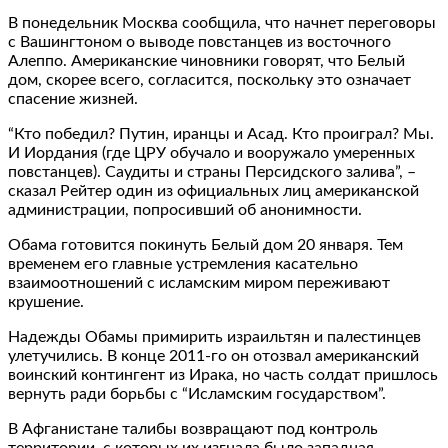
В понедельник Москва сообщила, что начнет переговоры
с Вашингтоном о выводе повстанцев из восточного
Алеппо. Американские чиновники говорят, что Белый
дом, скорее всего, согласится, поскольку это означает
спасение жизней.
“Кто победил? Путин, иранцы и Асад. Кто проиграл? Мы.
И Иордания (где ЦРУ обучало и вооружало умеренных
повстанцев). Саудиты и страны Персидского залива”, –
сказал Рейтер один из официальных лиц американской
администрации, попросивший об анонимности.
Обама готовится покинуть Белый дом 20 января. Тем
временем его главные устремления касательно
взаимоотношений с исламским миром переживают
крушение.
Надежды Обамы примирить израильтян и палестинцев
улетучились. В конце 2011-го он отозвал американский
воинский контингент из Ирака, но часть солдат пришлось
вернуть ради борьбы с “Исламским государством”.
В Афганистане талибы возвращают под контроль
территории, с которых их изгнала было западная