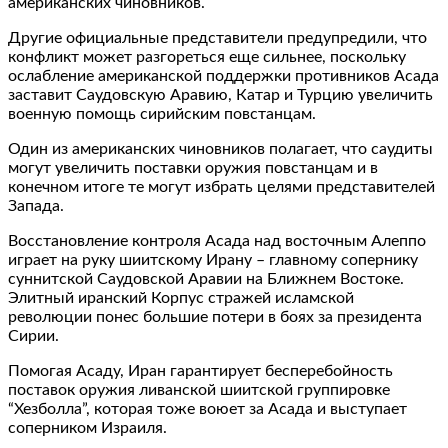
американских чиновников.
Другие официальные представители предупредили, что
конфликт может разгореться еще сильнее, поскольку
ослабление американской поддержки противников Асада
заставит Саудовскую Аравию, Катар и Турцию увеличить
военную помощь сирийским повстанцам.
Один из американских чиновников полагает, что саудиты
могут увеличить поставки оружия повстанцам и в
конечном итоге те могут избрать целями представителей
Запада.
Восстановление контроля Асада над восточным Алеппо
играет на руку шиитскому Ирану – главному сопернику
суннитской Саудовской Аравии на Ближнем Востоке.
Элитный иранский Корпус стражей исламской
революции понес большие потери в боях за президента
Сирии.
Помогая Асаду, Иран гарантирует бесперебойность
поставок оружия ливанской шиитской группировке
“Хезболла”, которая тоже воюет за Асада и выступает
соперником Израиля.