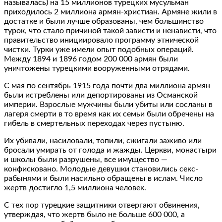
называлась) на 15 миллионов турецких мусульман
приходилось 2 миллиона армян-христиан. Армяне жили в
достатке и были лучше образованы, чем большинство
турок, что стало причиной такой зависти и ненависти, что
правительство инициировало программу этнической
чистки. Турки уже имели опыт подобных операций.
Между 1894 и 1896 годом 200 000 армян были
уничтожены турецкими вооруженными отрядами.
С мая по сентябрь 1915 года почти два миллиона армян
были истреблены или депортированы из Османской
империи. Взрослые мужчины были убиты или сосланы в
лагеря смерти в то время как их семьи были обречены на
гибель в смертельных переходах через пустыню.
Их убивали, насиловали, топили, сжигали заживо или
бросали умирать от голода и жажды. Церкви, монастыри
и школы были разрушены, все имущество —
конфисковано. Молодые девушки становились секс-
рабынями и были насильно обращены в ислам. Число
жертв достигло 1,5 миллиона человек.
С тех пор турецкие защитники отвергают обвинения,
утверждая, что жертв было не больше 600 000, а