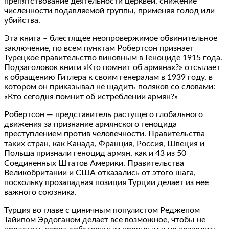
препятствование деятельности церквей, снижение
численности подавляемой группы, применяя голод или
убийства.
Эта книга – блестящее неопровержимое обвинительное
заключение, по всем пунктам Робертсон признает
Турецкое правительство виновным в Геноциде 1915 года.
Подзаголовок книги «Кто помнит об армянах?» отсылает
к обращению Гитлера к своим генералам в 1939 году, в
котором он приказывал не щадить поляков со словами:
«Кто сегодня помнит об истреблении армян?»
Робертсон — представитель растущего глобального
движения за признание армянского геноцида
преступлением против человечности. Правительства
таких стран, как Канада, Франция, Россия, Швеция и
Польша признали геноцид армян, как и 43 из 50
Соединенных Штатов Америки. Правительства
Великобритании и США отказались от этого шага,
поскольку прозападная позиция Турции делает из нее
важного союзника.
Турция во главе с циничным популистом Реджепом
Тайипом Эрдоганом делает все возможное, чтобы не