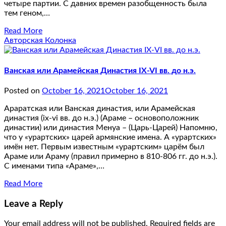
четыре партии. С давних времен разобщенность была
тем геном,…
Read More
Авторская Колонка
Ванская или Арамейская Династия IX-VI вв. до н.э.
Posted on
October 16, 2021
October 16, 2021
Араратская или Ванская династия, или Арамейская
династия (ix-vi вв. до н.э.) (Араме – основоположник
династии) или династия Менуа – (Царь-Царей) Напомню,
что у «урартских» царей армянские имена. А «урартских»
имён нет. Первым известным «урартским» царём был
Араме или Араму (правил примерно в 810-806 гг. до н.э.).
С именами типа «Араме»,…
Read More
Leave a Reply
Your email address will not be published.
Required fields are