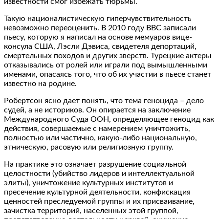
известности смог избежать тюрьмы.
Такую националистическую гиперчувствительность
невозможно переоценить. В 2010 году BBC записали
пьесу, которую я написал на основе мемуаров вице-
консула США, Лэсли Дэвиса, свидетеля депортаций,
смертельных походов и других зверств. Турецкие актеры
отказывались от ролей или играли под вымышленными
именами, опасаясь того, что об их участии в пьесе станет
известно на родине.
Робертсон ясно дает понять, что тема геноцида – дело
судей, а не историков. Он опирается на заключение
Международного Суда ООН, определяющее геноцид как
действия, совершаемые с намерением уничтожить,
полностью или частично, какую-либо национальную,
этническую, расовую или религиозную группу.
На практике это означает разрушение социальной
целостности (убийство лидеров и интеллектуальной
элиты), уничтожение культурных институтов и
пресечение культурной деятельности, конфискация
ценностей преследуемой группы и их присваивание,
зачистка территорий, населенных этой группой,