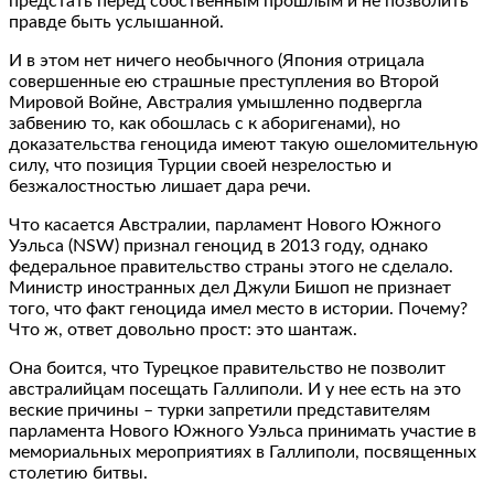
предстать перед собственным прошлым и не позволить
правде быть услышанной.
И в этом нет ничего необычного (Япония отрицала
совершенные ею страшные преступления во Второй
Мировой Войне, Австралия умышленно подвергла
забвению то, как обошлась с к аборигенами), но
доказательства геноцида имеют такую ошеломительную
силу, что позиция Турции своей незрелостью и
безжалостностью лишает дара речи.
Что касается Австралии, парламент Нового Южного
Уэльса (NSW) признал геноцид в 2013 году, однако
федеральное правительство страны этого не сделало.
Министр иностранных дел Джули Бишоп не признает
того, что факт геноцида имел место в истории. Почему?
Что ж, ответ довольно прост: это шантаж.
Она боится, что Турецкое правительство не позволит
австралийцам посещать Галлиполи. И у нее есть на это
веские причины – турки запретили представителям
парламента Нового Южного Уэльса принимать участие в
мемориальных мероприятиях в Галлиполи, посвященных
столетию битвы.