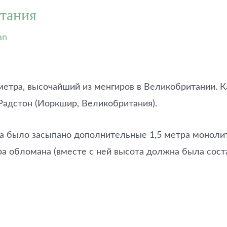
тания
an
етра, высочайший из менгиров в Великобритании. Ка
Радстон (Иоркшир, Великобритания).
ра было засыпано дополнительные 1,5 метра монолит
а обломана (вместе с ней высота должна была соста