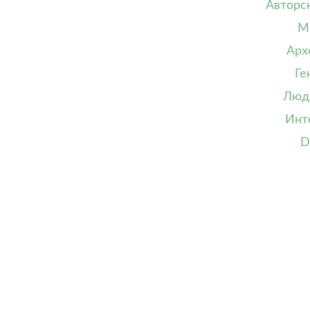
Авторс
М
Арх
Ге
Люд
Инт
D