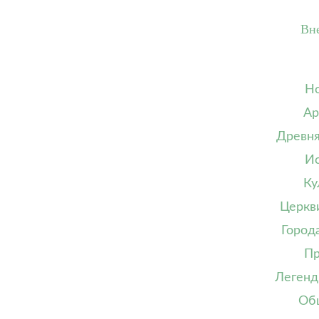
Вн
Но
Ар
Древня
Ис
Ку
Церкв
Город
Пр
Легенд
Об