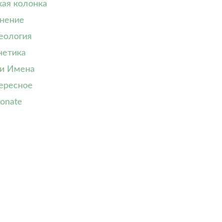
кая колонка
нение
еология
нетика
и Имена
ересное
onate