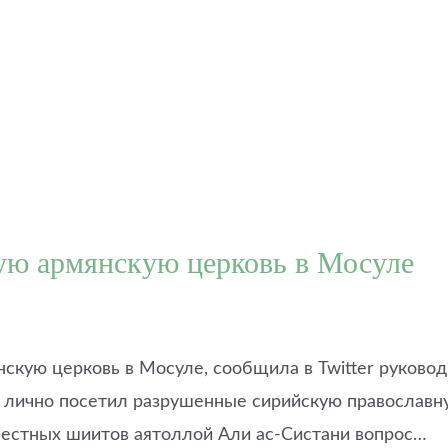
ую армянскую церковь в Мосуле
кую церковь в Мосуле, сообщила в Twitter руковод
лично посетил разрушенные сирийскую православную
естных шиитов аятоллой Али ас-Систани вопрос…