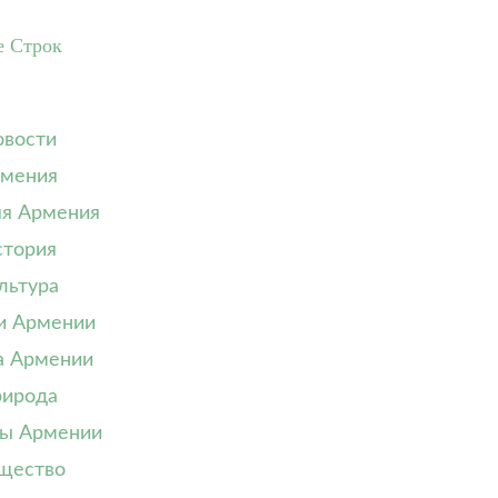
е Строк
вости
мения
я Армения
тория
льтура
и Армении
а Армении
ирода
ы Армении
щество