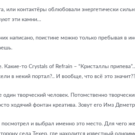
кта, или контактёры облюбовали энергетически силь
зуют эти камни…
а них написано, поистине можно только пребывая в и
аешь.
 Какие-то Crystals of Refrain – “Кристаллы припева
ли в некий портал?.. И вообще, что всё это значит?
ике один творческий человек. Потомственно творческ
осто ходячий фонтан креатива. Зовут его Имз Деметр
 посмотрел и выбрал именно это место. Для чего же
 сторону села Техер, где находится известный одноим