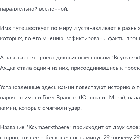
параллельной вселенной.
Имз путешествует по миру и устанавливает в разных
которых, по его мнению, зафиксированы факты прон
А называется проект диковинным словом “Kcymaerxth
Ахцка стала одним из них, присоединившись к прое
Установленные здесь камни повествуют историю о то
парня по имени Гнел Врангор (Юноша из Моря), пад
камни, которые смягчили удар.
Название “Kcymaerxthaere” происходит от двух слов
сторон, точнее – бесконечность минус 29 (почему 29 