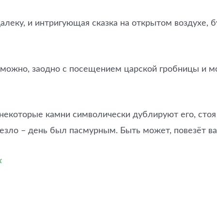
алеку, и интригующая сказка на открытом воздухе, 
зможно, заодно с посещением царской гробницы и мо
о некоторые камни символически дублируют его, сто
везло – день был пасмурным. Быть может, повезёт в
к