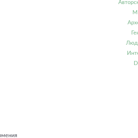
Авторс
М
Арх
Ге
Люд
Инт
D