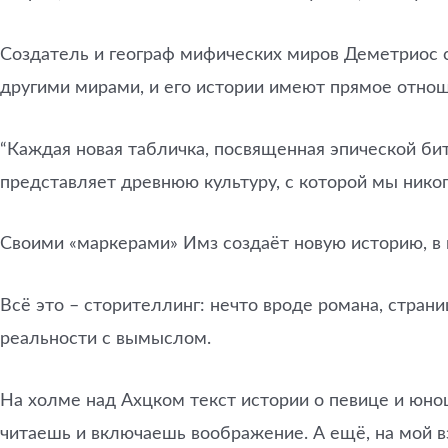
Создатель и географ мифических миров Деметриос с
другими мирами, и его истории имеют прямое отно
“Каждая новая табличка, посвященная эпической би
представляет древнюю культуру, с которой мы никог
Своими «маркерами» Имз создаёт новую историю, в к
Всё это – сторителлинг: нечто вроде романа, стра
реальности с вымыслом.
На холме над Ахцком текст истории о певице и юнош
читаешь и включаешь воображение. А ещё, на мой вз