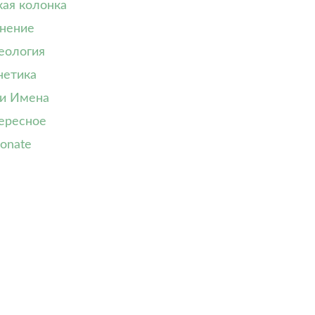
кая колонка
нение
еология
нетика
и Имена
ересное
onate