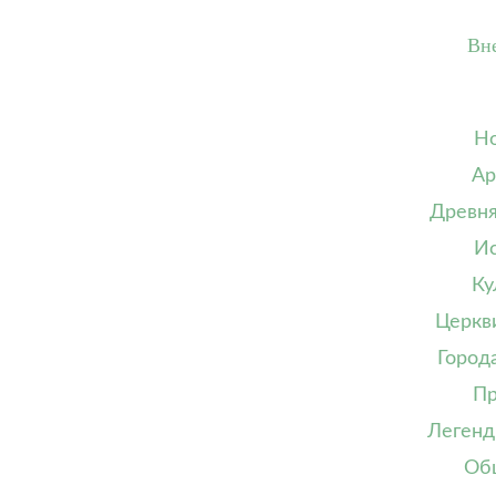
Вн
Но
Ар
Древня
Ис
Ку
Церкв
Город
Пр
Легенд
Об