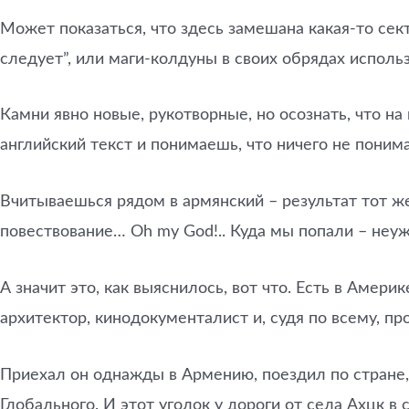
Может показаться, что здесь замешана какая-то се
следует”, или маги-колдуны в своих обрядах исполь
Камни явно новые, рукотворные, но осознать, что н
английский текст и понимаешь, что ничего не поним
Вчитываешься рядом в армянский – результат тот же.
повествование… Оh my God!.. Куда мы попали – неуже
А значит это, как выяснилось, вот что. Есть в Амер
архитектор, кинодокументалист и, судя по всему, пр
Приехал он однажды в Армению, поездил по стране,
Глобального. И этот уголок у дороги от села Ахцк в