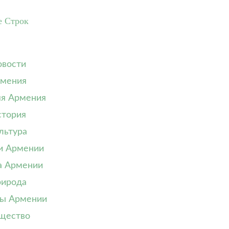
е Строк
вости
мения
я Армения
тория
льтура
и Армении
а Армении
ирода
ы Армении
щество