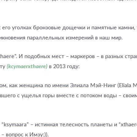
 его уголках бронзовые дощечки и памятные камни, 
икновения параллельных измерений в наш мир.
aere”. И подобных мест – маркеров – в разных стра
кту
(kcymaerxthaere)
в 2013 году:
м, как женщина по имени Элиала Мэй-Нинг (Eliala M
авшего с ущелья горы вместе с потоком воды – свои
: “ksymaara” – истинная телесность планеты и “xtha
– вопрос к Имзу:)).