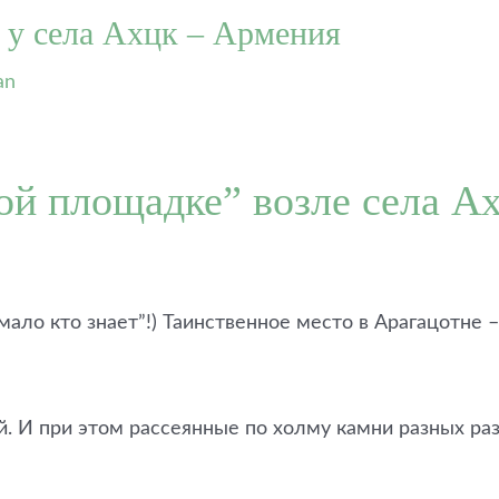
 у села Ахцк – Армения
an
й площадке” возле села Ах
“мало кто знает”!) Таинственное место в Арагацотн
. И при этом рассеянные по холму камни разных ра