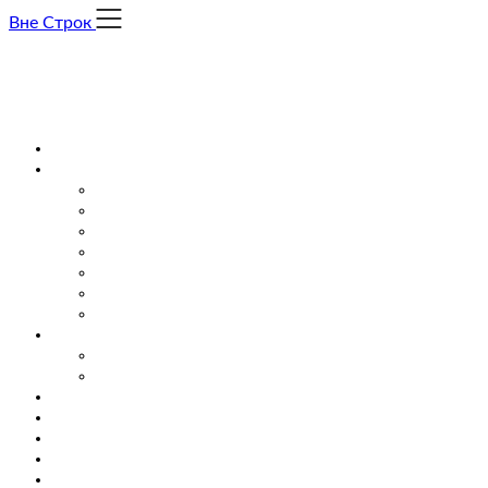
Skip
Вне Строк
to
content