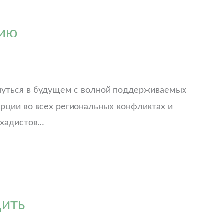
цию
кнуться в будущем с волной поддерживаемых
Турции во всех региональных конфликтах и
ихадистов…
дить