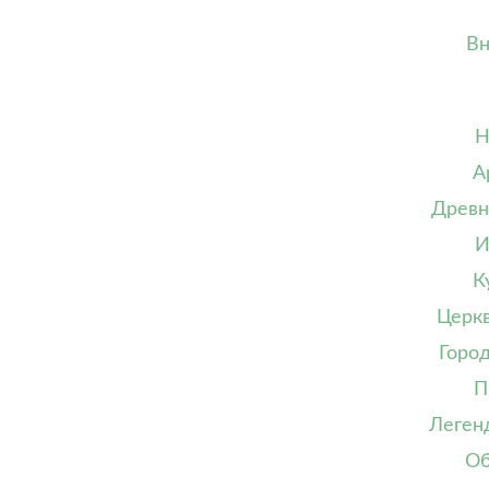
Вн
Н
А
Древн
И
К
Церк
Горо
П
Леген
Об