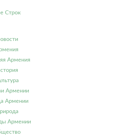
е Строк
овости
рмения
яя Армения
стория
ультура
ви Армении
да Армении
рирода
ды Армении
щество