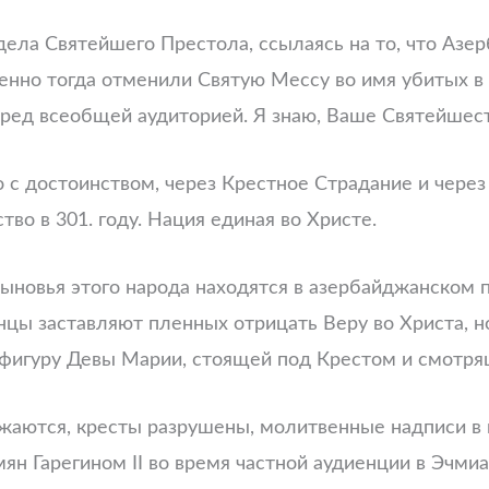
дела Святейшего Престола, ссылаясь на то, что Аз
енно тогда отменили Святую Мессу во имя убитых в
ред всеобщей аудиторией. Я знаю, Ваше Святейшеств
о с достоинством, через Крестное Страдание и чере
во в 301. году. Нация единая во Христе.
 сыновья этого народа находятся в азербайджанском
нцы заставляют пленных отрицать Веру во Христа, но
у фигуру Девы Марии, стоящей под Крестом и смотря
ожаются, кресты разрушены, молитвенные надписи в
 Гарегином II во время частной аудиенции в Эчмиадз