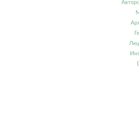
Авторс
М
Ар
Г
Лю
Ин