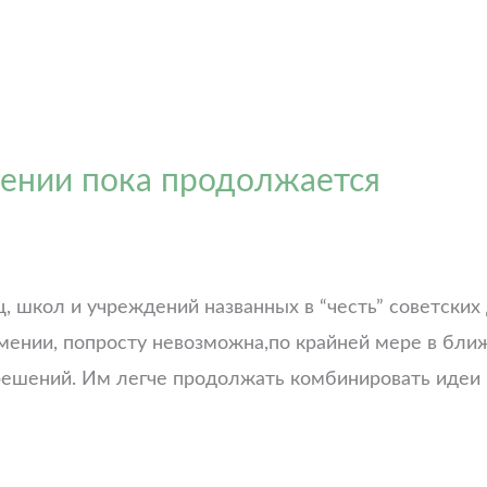
ении пока продолжается
ц, школ и учреждений названных в “честь” советски
мении, попросту невозможна,по крайней мере в бли
 решений. Им легче продолжать комбинировать иде