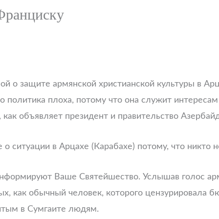
Франциску
ой о защите армянской христианской культуры в Ар
о политика плоха, потому что она служит интересам
 как объявляет президент и правительство Азербай
е о ситуации в Арцахе (Карабахе) потому, что никто
информируют Ваше Святейшество. Услышав голос арм
х, как обычный человек, которого цензурировала бю
битым в Сумгаите людям.