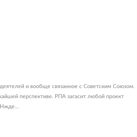
х деятелей и вообще связанное с Советским Союзом.
жайшей перспективе. РПА загасит любой проект
и Нжде…