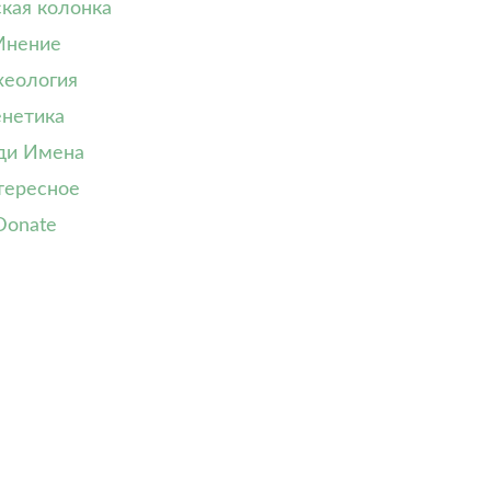
кая колонка
нение
хеология
енетика
ди Имена
тересное
Donate