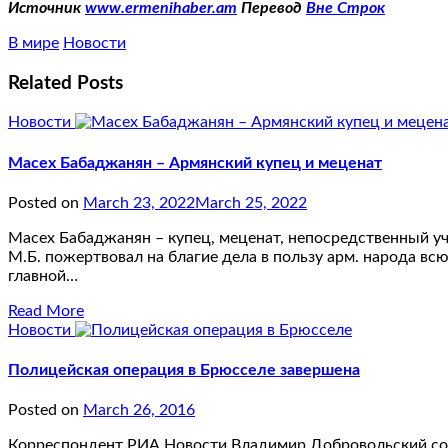
Источник
www.ermenihaber.am
Перевод
Вне Строк
В мире
Новости
Related Posts
Новости
Масех Бабаджанян – Армянский купец и меценат
Posted on
March 23, 2022
March 25, 2022
Масех Бабаджанян – купец, меценат, непосредственный уча
М.Б. пожертвовал на благие дела в пользу арм. народа вс
главной…
Read More
Новости
Полицейская операция в Брюсселе завершена
Posted on
March 26, 2016
Корреспондент РИА Новости Владимир Добровольский соо