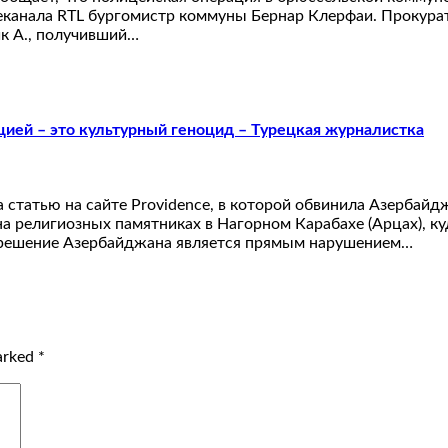
еканала RTL бургомистр коммуны Бернар Клерфаи. Прокурат
ик А., получивший…
ией – это культурный геноцид – Турецкая журналистка
а статью на сайте Providence, в которой обвинила Азербай
а религиозных памятниках в Нагорном Карабахе (Арцах), ку
то решение Азербайджана является прямым нарушением…
marked
*