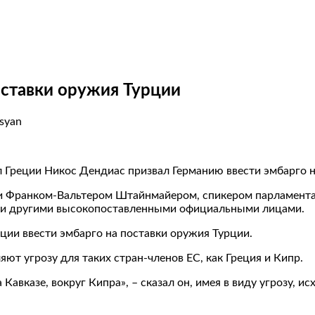
поставки оружия Турции
isyan
л Греции Никос Дендиас призвал Германию ввести эмбарго н
нии Франком-Вальтером Штайнмайером, спикером парламент
 и другими высокопоставленными официальными лицами.
ции ввести эмбарго на поставки оружия Турции.
ют угрозу для таких стран-членов ЕС, как Греция и Кипр.
 Кавказе, вокруг Кипра», – сказал он, имея в виду угрозу,