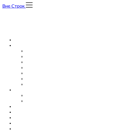
Skip
Вне Строк
to
content