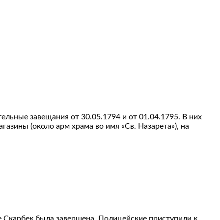
льные завещания от 30.05.1794 и от 01.04.1795. В них
азины (около арм храма во имя «Св. Назарета»), на
 Скарбек была завершена. Полицейские приступили к