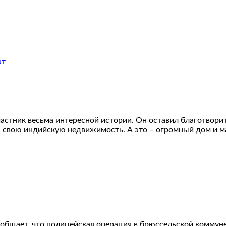
стник весьма интересной истории. Он оставил благотворите
ю свою индийскую недвижимость. А это – огромный дом и маг
бщает, что полицейская операция в брюссельской коммуне