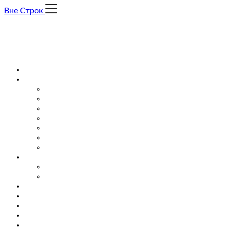
Skip
Вне Строк
to
content