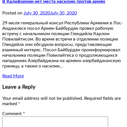
В Калифорнии нет места насилию против армян
Posted on
July 30, 2020
July 30, 2020
29 июля генеральный консул Республики Армения в Лос-
Анджелесе посол Армен Байбурдян провел рабочую
встречу с начальником полиции Глендейла Карлом
Повилайтисом. Во время встречи в отделении полиции
Глендейла они обсудили вопросы, представляющие
взаимный интерес. Посол Байбурдян проинформировал
начальника полиции Повилайтиса о продолжающихся
нападениях Азербайджана на армяно-азербайджанскую
границу, а также о насилии…
Read More
Leave a Reply
Your email address will not be published.
Required fields are
marked
*
Comment
*