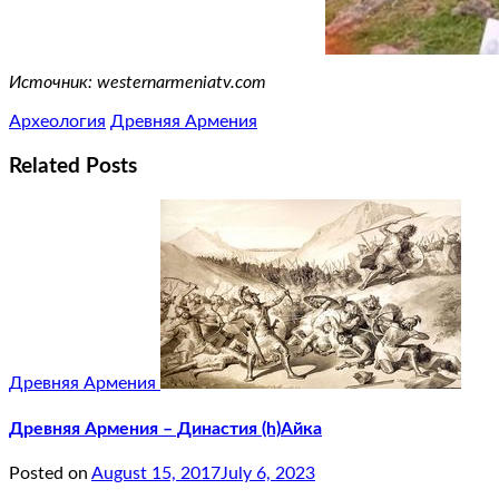
Источник: westernarmeniatv.com
Археология
Древняя Армения
Related Posts
Древняя Армения
Древняя Армения – Династия (h)Айка
Posted on
August 15, 2017
July 6, 2023