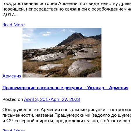
Государственная история Армении, по свидетельству древних
новейшей, непосредственно связанной с освобождением ча
2,017…
Read More
Армения
Прашумерские наскальные рисунки – Ухтасар – Армения
Posted on
April 3, 2017
April 29, 2023
Обнаруженные в Армении наскальные рисунки – петроглифы
письменности, названы Прашумерскими (задолго до шумер
и 42° северной широты, предположительно, в области ок