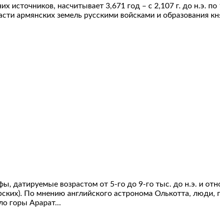
 источников, насчитывает 3,671 год – с 2,107 г. до н.э. по 
сти армянских земель русскими войсками и образования кн
, датируемые возрастом от 5-го до 9-го тыс. до н.э. и о
ских). По мнению английского астронома Олькотта, люди,
оло горы Арарат…