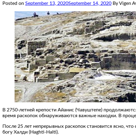
Posted on
September 13, 2020
September 14, 2020
By Vigen A
В 2750-летней крепости Айанис (Чавуштепе) продолжаются
время раскопок обнаруживаются важные находки. В процес
После 25 лет непрерывных раскопок становится ясно, что 
богу Халди (Haghti-Halti).