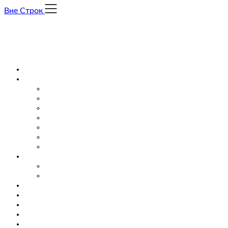
Skip
Вне Строк
to
content