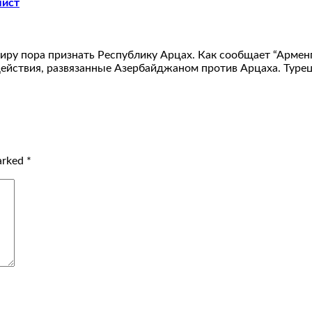
лист
миру пора признать Республику Арцах. Как сообщает “Арменп
действия, развязанные Азербайджаном против Арцаха. Туре
marked
*