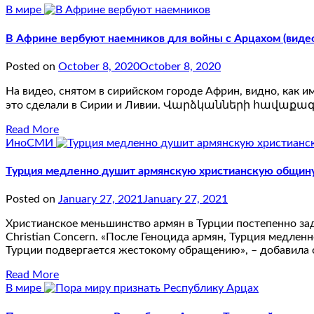
В мире
В Африне вербуют наемников для войны с Арцахом (виде
Posted on
October 8, 2020
October 8, 2020
На видео, снятом в сирийском городе Африн, видно, как 
это сделали в Сирии и Ливии. Վարձկանների հավաքա
Read More
ИноСМИ
Турция медленно душит армянскую христианскую общину – 
Posted on
January 27, 2021
January 27, 2021
Христианское меньшинство армян в Турции постепенно зад
Christian Concern. «После Геноцида армян, Турция медле
Турции подвергается жестокому обращению», – добавила о
Read More
В мире