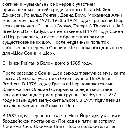
скетчей и музыкальных номеров с участием
приглашённых гостей, среди которых были Майкл
Джексон, Рональд Рейган, Дэвид Боуи, Мохаммед Али и
многие другие. В 1971, 1973 и 1974 годах три песни Шер
возглавили чарт США — «Gypsys, Tramps & Thieves», «Half-
Breed» и «Dark Lady», соответственно. В 1974 году Сонни
и Шер развелись, и вместе с браком прекратило
существование их шоу. После неудачных попыток
собственных передач Сонни и Шер снова объединяются
для «Шоу Сонни и Шер».
С Нэнси Рейган в Белом доме в 1985 году.
После развода с Сонни Шер выходит замуж за музыканта
Грегга Оллмана, участника блюз-группы The Allman
Brothers. В 1976 году у Грегга и Шер появляется сын
Элайджа Блу Оллман (который впоследствии станет
вокалистом индастриал-рок-группы Deadsy), а в 1977
году новый дуэт выпускает альбом. В 1979 году певица
легально меняет своё имя на Шер.
В 1982 году Шер переезжает в Нью-Йорк для участия в
бродвейской постановке «Приходи к пяти на встречу,
Джимми Дин, Джимми Дин». После положительных