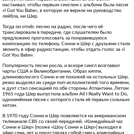
настаивал, чтобы первым синглом с альбома была песня
«I Got You Babe», в которую не верили ни руководство
лейбла, ни Шер.
Тогда он отнёс песню на радио, после чего её
транслировали в передаче, где слушателям было
предложено проголосовать за понравившуюся
композицию по телефону. Сонни и Шер с друзьями стали
звонить в эфир радиостанции, чтобы отдать голос за «I
Got You Babe».
Популярность песни росла, и вскоре сингл возглавил
чарты США и Великобритании. Образ хиппи,
длинноволосого Сонни и не похожей на остальных Шер,
резко выделял их среди поп-исполнителей того времени,
и дуэт стал сенсацией по обе стороны Атлантики. Летом
1965 года Шер выпустила альбом All I Really Want to Do,
одноимённая песня с которого стала её первым сольным
хитом.
В 1970 году Сонни и Шер появляются на американском
телеканале CBS со своей передачей. «Комедийный час
Сонни и Шер» (позже «Шоу Сонни и Шер») выходил в
эфир семь лет и представлял собой смесь комедийных