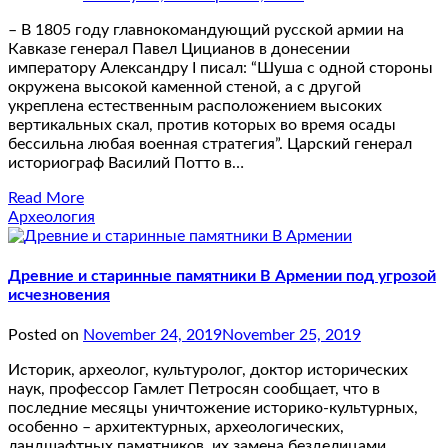
– В 1805 году главнокомандующий русской армии на
Кавказе генерал Павел Цицианов в донесении
императору Александру I писал: “Шуша с одной стороны
окружена высокой каменной стеной, а с другой
укреплена естественным расположением высоких
вертикальных скал, против которых во время осады
бессильна любая военная стратегия”. Царский генерал
историограф Василий Потто в…
Read More
Археология
Древние и старинные памятники В Армении под угрозой
исчезновения
Posted on
November 24, 2019
November 25, 2019
Историк, археолог, культуролог, доктор исторических
наук, профессор Гамлет Петросян сообщает, что в
последние месяцы уничтожение историко-культурных,
особенно – архитектурных, археологических,
ландшафтных памятников, их замена безделицами,