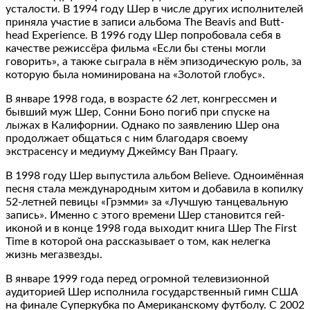
усталости. В 1994 году Шер в числе других исполнителей
приняла участие в записи альбома The Beavis and Butt-
head Experience. В 1996 году Шер попробовала себя в
качестве режиссёра фильма «Если бы стены могли
говорить», а также сыграла в нём эпизодическую роль, за
которую была номинирована на «Золотой глобус».
В январе 1998 года, в возрасте 62 лет, конгрессмен и
бывший муж Шер, Сонни Боно погиб при спуске на
лыжах в Калифорнии. Однако по заявлению Шер она
продолжает общаться с ним благодаря своему
экстрасенсу и медиуму Джеймсу Ван Праагу.
В 1998 году Шер выпустила альбом Believe. Одноимённая
песня стала международным хитом и добавила в копилку
52-летней певицы «Грэмми» за «Лучшую танцевальную
запись». Именно с этого времени Шер становится гей-
иконой и в конце 1998 года выходит книга Шер The First
Time в которой она рассказывает о том, как нелегка
жизнь мегазвезды.
В январе 1999 года перед огромной телевизионной
аудиторией Шер исполнила государственный гимн США
на финале Суперкубка по Американскому футболу. С 2002