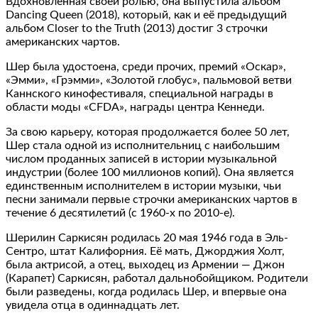
Вдохновлённая своей ролью, она выпустила альбом
Dancing Queen (2018), который, как и её предыдущий
альбом Closer to the Truth (2013) достиг 3 строчки
американских чартов.
Шер была удостоена, среди прочих, премий «Оскар»,
«Эмми», «Грэмми», «Золотой глобус», пальмовой ветви
Каннского кинофестиваля, специальной награды в
области моды «CFDA», награды центра Кеннеди.
За свою карьеру, которая продолжается более 50 лет,
Шер стала одной из исполнительниц с наибольшим
числом проданных записей в истории музыкальной
индустрии (более 100 миллионов копий). Она является
единственным исполнителем в истории музыки, чьи
песни занимали первые строчки американских чартов в
течение 6 десятилетий (с 1960-х по 2010-е).
Шерилин Саркисян родилась 20 мая 1946 года в Эль-
Сентро, штат Калифорния. Её мать, Джорджия Холт,
была актрисой, а отец, выходец из Армении — Джон
(Карапет) Саркисян, работал дальнобойщиком. Родители
были разведены, когда родилась Шер, и впервые она
увидела отца в одиннадцать лет.