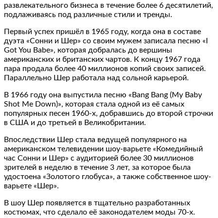
развлекательного бизнеса в течение более 6 десятилетий,
подлаживаясь под различные стили и тренды.
Первый успех пришёл в 1965 году, когда она в составе
дуэта «Сонни и Шер» со своим мужем записала песню «I
Got You Babe», которая добралась до вершины
американских и британских чартов. К концу 1967 года
пара продала более 40 миллионов копий своих записей.
Параллельно Шер работала над сольной карьерой.
В 1966 году она выпустила песню «Bang Bang (My Baby
Shot Me Down)», которая стала одной из её самых
популярных песен 1960-х, добравшись до второй строчки
в США и до третьей в Великобритании.
Впоследствии Шер стала ведущей популярного на
американском телевидении шоу-варьете «Комедийный
час Сонни и Шер» с аудиторией более 30 миллионов
зрителей в неделю в течение 3 лет, за которое была
удостоена «Золотого глобуса», а также собственное шоу-
варьете «Шер».
В шоу Шер появляется в тщательно разработанных
костюмах, что сделало её законодателем моды 70-х.