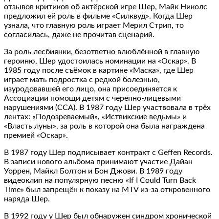
отзывов критиков об актёрской игре Шер, Майк Николс
предложил ей роль в фильме «Силквуд». Когда Шер
узнала, что главную роль играет Мерил Стрип, то
согласилась, даже не прочитав сценарий.
За роль лесбиянки, безответно влюблённой в главную
героиню, Шер удостоилась номинации на «Оскар». В
1985 году после съёмок в картине «Маска», где Шер
играет мать подростка с редкой болезнью,
изуродовавшей его лицо, она присоединяется к
Ассоциации помощи детям с черепно-лицевыми
нарушениями (CCA). В 1987 году Шер участвовала в трёх
лентах: «Подозреваемый», «Иствикские ведьмы» и
«Власть луны», за роль в которой она была награждена
премией «Оскар».
В 1987 году Шер подписывает контракт с Geffen Records.
В записи нового альбома принимают участие Дайан
Уоррен, Майкл Болтон и Бон Джови. В 1989 году
видеоклип на популярную песню «If I Could Turn Back
Time» был запрещён к показу на MTV из-за откровенного
наряда Шер.
В 1992 году у Шер был обнаружен синдром хронической