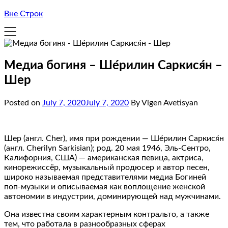
Вне Строк
Медиа богиня – Ше́рилин Саркися́н –
Шер
Posted on
July 7, 2020
July 7, 2020
By Vigen Avetisyan
Шер (англ. Cher), имя при рождении — Ше́рилин Саркися́н
(англ. Cherilyn Sarkisian); род. 20 мая 1946, Эль-Сентро,
Калифорния, США) — американская певица, актриса,
кинорежиссёр, музыкальный продюсер и автор песен,
широко называемая представителями медиа Богиней
поп-музыки и описываемая как воплощение женской
автономии в индустрии, доминирующей над мужчинами.
Она известна своим характерным контральто, а также
тем, что работала в разнообразных сферах