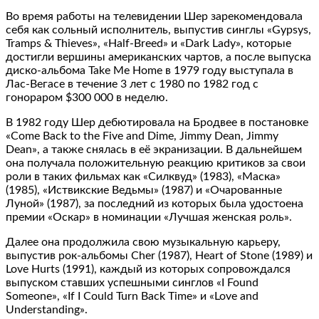
Во время работы на телевидении Шер зарекомендовала
себя как сольный исполнитель, выпустив синглы «Gypsys,
Tramps & Thieves», «Half-Breed» и «Dark Lady», которые
достигли вершины американских чартов, а после выпуска
диско-альбома Take Me Home в 1979 году выступала в
Лас-Вегасе в течение 3 лет с 1980 по 1982 год с
гонораром $300 000 в неделю.
В 1982 году Шер дебютировала на Бродвее в постановке
«Come Back to the Five and Dime, Jimmy Dean, Jimmy
Dean», а также снялась в её экранизации. В дальнейшем
она получала положительную реакцию критиков за свои
роли в таких фильмах как «Силквуд» (1983), «Маска»
(1985), «Иствикские Ведьмы» (1987) и «Очарованные
Луной» (1987), за последний из которых была удостоена
премии «Оскар» в номинации «Лучшая женская роль».
Далее она продолжила свою музыкальную карьеру,
выпустив рок-альбомы Cher (1987), Heart of Stone (1989) и
Love Hurts (1991), каждый из которых сопровождался
выпуском ставших успешными синглов «I Found
Someone», «If I Could Turn Back Time» и «Love and
Understanding».