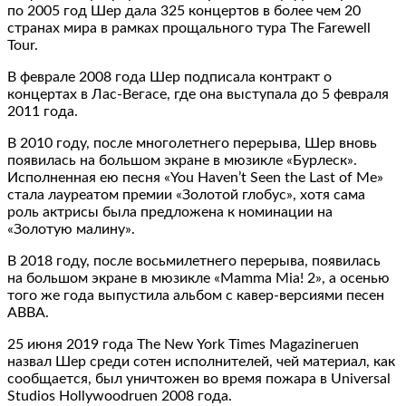
по 2005 год Шер дала 325 концертов в более чем 20
странах мира в рамках прощального тура The Farewell
Tour.
В феврале 2008 года Шер подписала контракт о
концертах в Лас-Вегасе, где она выступала до 5 февраля
2011 года.
В 2010 году, после многолетнего перерыва, Шер вновь
появилась на большом экране в мюзикле «Бурлеск».
Исполненная ею песня «You Haven’t Seen the Last of Me»
стала лауреатом премии «Золотой глобус», хотя сама
роль актрисы была предложена к номинации на
«Золотую малину».
В 2018 году, после восьмилетнего перерыва, появилась
на большом экране в мюзикле «Mamma Mia! 2», а осенью
того же года выпустила альбом с кавер-версиями песен
ABBA.
25 июня 2019 года The New York Times Magazineruen
назвал Шер среди сотен исполнителей, чей материал, как
сообщается, был уничтожен во время пожара в Universal
Studios Hollywoodruen 2008 года.