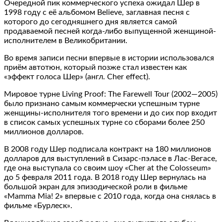
Очередной пик коммерческого успеха ожидал Шер в
1998 году с её альбомом Believe, заглавная песня с
которого до сегодняшнего дня является самой
продаваемой песней когда-либо выпущенной женщиной-
исполнителем в Великобритании.
Во время записи песни впервые в истории использовался
приём автотюн, который позже стал известен как
«эффект голоса Шер» (англ. Cher effect).
Мировое турне Living Proof: The Farewell Tour (2002—2005)
было признано самым коммерчески успешным турне
женщины-исполнителя того времени и до сих пор входит
в список самых успешных турне со сборами более 250
миллионов долларов.
В 2008 году Шер подписала контракт на 180 миллионов
долларов для выступлений в Сизарс-пэласе в Лас-Вегасе,
где она выступала со своим шоу «Cher at the Colosseum»
до 5 февраля 2011 года. В 2018 году Шер вернулась на
большой экран для эпизодической роли в фильме
«Mamma Mia! 2» впервые с 2010 года, когда она снялась в
фильме «Бурлеск».