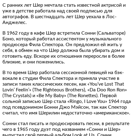
С ранних лет Шер мечтала стать известной актрисой и
уже в детстве работала над своей подписью для
автографов. В шестнадцать лет Шер уехала в Лос-
Анджелес.
В 1962 году в кафе Шер встретила Сонни (Сальваторе)
Боно, который работал ассистентом у музыкального
продюсера Фила Спектора. Он предложил ей жить у
себя, в обмен на что Шер должна была убирать дом и
готовить еду. Вскоре их отношения переросли в более
близкие, и они поженились.
В то время Шер работала сессионной певицей на бэк-
вокале в студии Фила Спектора и приняла участие в
записи таких классических песен, как «You’ve Lost That
Lovin’ Feelin’» (The Righteous Brothers), «Da Doo Ron Ron»
(The Crystals) и «Be My Baby» (The Ronettes). Первой
сольной записью Шер стала «Ringo, I Love You» 1964 года
под псевдонимом Бонни Джо Мэйсон, так как Спектор
считал, что имя Шерилин недостаточно «американское».
Сонни стал писать и продюсировать песни, в результате
чего в 1965 году дуэт под названием «Сонни и Шер»
выпустил свой первый альбом Look at Us. Сонни