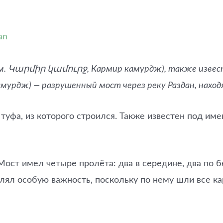
an
м. Կարմիր կամուրջ, Кармир камурдж), также извес
рдж) — разрушенный мост через реку Раздан, находя
 туфа, из которого строился. Также известен под им
Мост имел четыре пролёта: два в середине, два по б
лял особую важность, поскольку по нему шли все ка