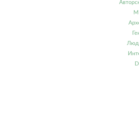
Авторс
М
Арх
Ге
Люд
Инт
D