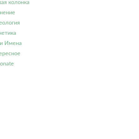
кая колонка
нение
еология
нетика
и Имена
ересное
onate