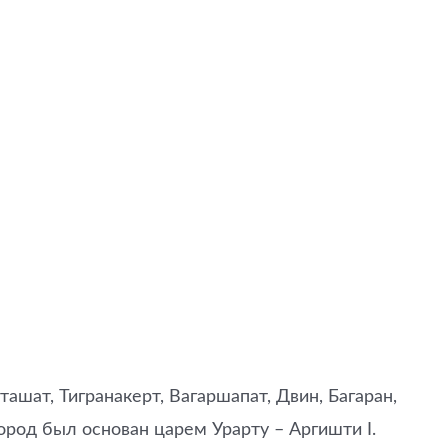
шат, Тигранакерт, Вагаршапат, Двин, Багаран,
Город был основан царем Урарту – Аргишти I.