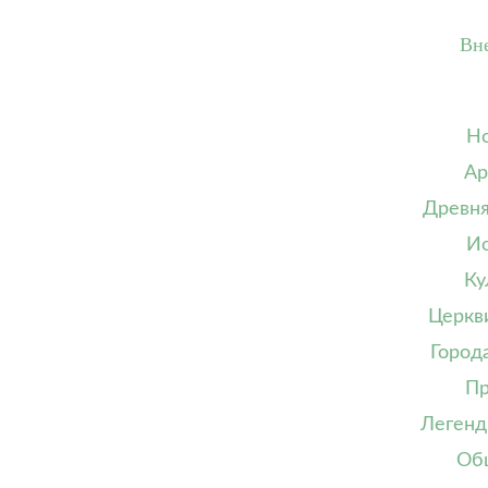
Вн
Но
Ар
Древня
Ис
Ку
Церкв
Город
Пр
Легенд
Об