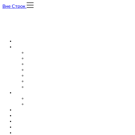
Skip
Вне Строк
to
content