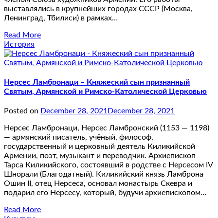
выставлялись в крупнейших городах СССР (Москва,
Ленинград, Тбилиси) в рамках…
Read More
История
Нерсес Ламбронаци – Княжеский сын признанный
Святым, Армянской и Римско-Католической Церковью
Posted on
December 28, 2021
December 28, 2021
Нерсес Ламбронаци, Нерсес Ламбронский (1153 — 1198)
— армянский писатель, учёный, философ,
государственный и церковный деятель Киликийской
Армении, поэт, музыкант и переводчик. Архиепископ
Тарса Киликийского, состоявший в родстве с Нерсесом IV
Шнорали (Благодатный). Киликийский князь Ламброна
Ошин II, отец Нерсеса, основал монастырь Скевра и
подарил его Нерсесу, который, будучи архиепископом…
Read More