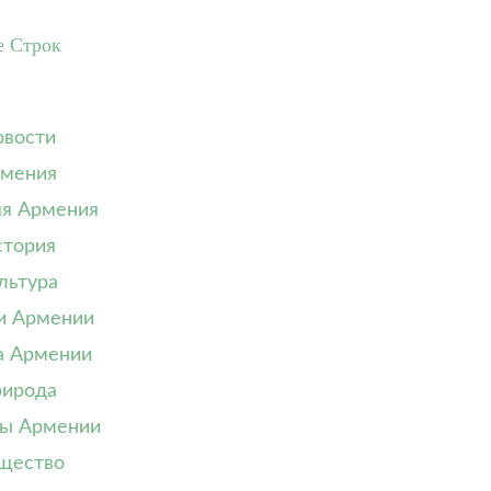
е Строк
вости
мения
я Армения
тория
льтура
и Армении
а Армении
ирода
ы Армении
щество