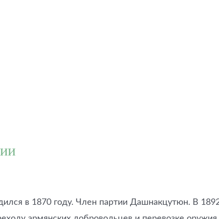
нии
дился в 1870 году. Член партии Дашнакцутюн. В 189
ереходу армянских добровольцев и перевозке оружия