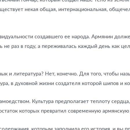
уществует некая общая, интернациональная, общече
ивидуальности создавшего ее народа. Армянин долже
ь не раз в году, а переживалась каждый день как ц
зык и литература? Нет, конечно. Для того, чтобы наз
тура, в духовной жизни создателя которой шипов и 
самоедством. Культура предполагает теплоту сердца
остаток которых превратил современную армянскую 
содержания, которым заполнила его история, и вы п