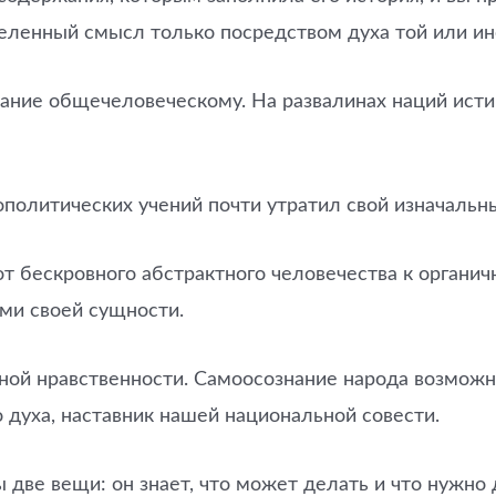
еленный смысл только посредством духа той или ин
ние общечеловеческому. На развалинах наций истин
политических учений почти утратил свой изначальн
 бескровного абстрактного человечества к органичн
ями своей сущности.
ьной нравственности. Самоосознание народа возмож
 духа, наставник нашей национальной совести.
 две вещи: он знает, что может делать и что нужно