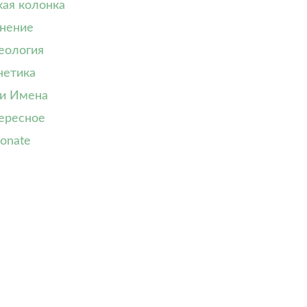
кая колонка
нение
еология
нетика
и Имена
ересное
onate