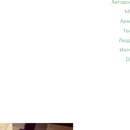
Авторс
М
Арх
Ге
Люд
Инт
D