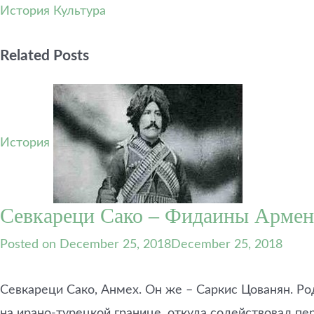
История
Культура
Related Posts
История
Севкареци Сако – Фидаины Арме
Posted on
December 25, 2018
December 25, 2018
Севкареци Сако, Анмех. Он же – Саркис Цованян. Ро
на ирано-турецкой границе, откуда содействовал п