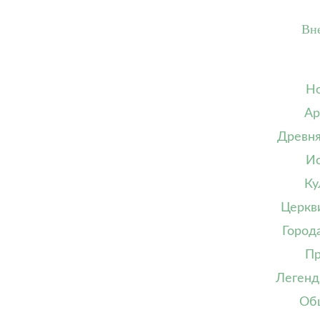
Вн
Но
Ар
Древня
Ис
Ку
Церкв
Город
Пр
Легенд
Об