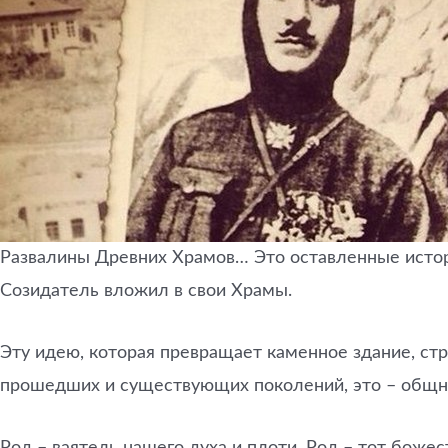
Развалины Древних Храмов… Это оставленные истори
Созидатель вложил в свои Храмы.
Эту идею, которая превращает каменное здание, ст
прошедших и существующих поколений, это – общнос
Род – ваятель нашего духа и плоти. Род – тот боже