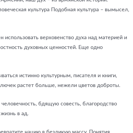
ловеческая культура Подобная культура – вымысел,
н использовать верховенство духа над материей и
елостность духовных ценностей. Еще одно
ываться истинно культурным, писателя и книги,
колючек растет больше, нежели цветов доброты.
, человечность, бдящую совесть, благородство
жизнь в ад.
ревратите нацию в безликую массу. Понятия