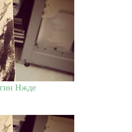
егин Нжде