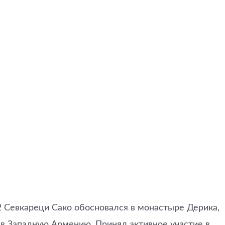
2 Севкареци Сако обосновался в монастыре Дерика,
 в Западную Армению. Принял активное участие в