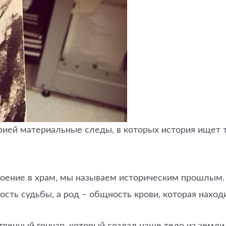
ей материальные следы, в которых история ищет ту
роение в храм, мы называем историческим прошлым.
ть судьбы, а род – общность крови, которая наход
ственный гончар, который создал наше тело из земли