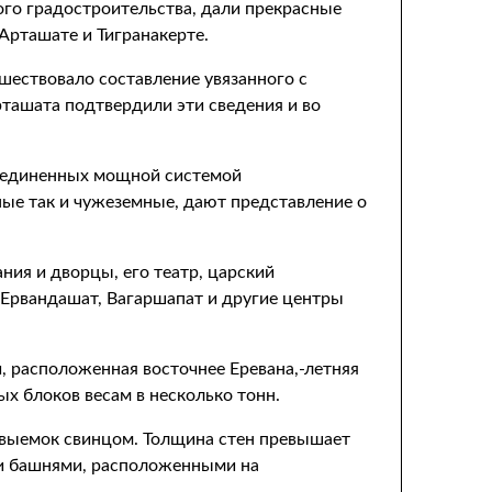
о градостроительства, дали прекрасные
Арташате и Тигранакерте.
шествовало составление увязанного с
ташата подтвердили эти сведения и во
бъединенных мощной системой
ые так и чужеземные, дают представление о
ия и дворцы, его театр, царский
 Ервандашат, Вагаршапат и другие центры
, расположенная восточнее Еревана,-летняя
х блоков весам в несколько тонн.
 выемок свинцом. Толщина стен превышает
ми башнями, расположенными на