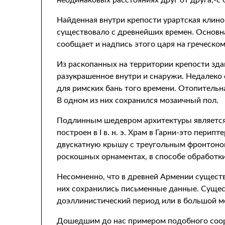
неодинаковых расстояниях друг от друга,-с 
Найденная внутри крепости урартская клиноп
существовало с древнейших времен. Основная ч
сообщает и надпись этого царя на греческом
Из раскопанных на территории крепости здан
разукрашенное внутри и снаружи. Недалеко от
для римских бань того времени. Отопительн
В одном из них сохранился мозаичный пол.
Подлинным шедевром архитектуры является 
построен в I в. н. э. Храм в Гарни-это пери
двускатную крышу с треугольным фронтоном
роскошных орнаментах, в способе обработки
Несомненно, что в древней Армении существ
них сохранились письменные данные. Сущес
доэллинистический период или в большой м
Дошедшим до нас примером подобного сооруж