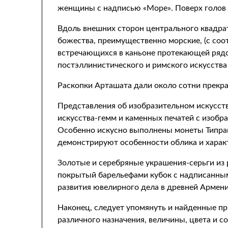
женщины с надписью «Море». Поверх голов г
Вдоль внешних сторон центрального квадра
божества, преимущественно морские, (с соо
встречающихся в каньоне протекающей рядо
постэллинистического и римского искусства II
Раскопки Арташата дали около сотни прекра
Представления об изобразительном искусст
искусства-гемм и каменных печатей с изоб
Особенно искусно выполнены монеты Типрана
демонстрируют особенности облика и характ
Золотые и серебряные украшения-серьги из 
покрытый барельефами кубок с надписанным
развития ювелирного дела в древней Армени
Наконец, следует упомянуть и найденные пр
различного назначения, величины, цвета и с