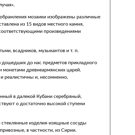
лучая».
о обрамления мозаики изображены различные
тавлена из 15 видов местного камня,
с соответствующими произведениями
ми, всадников, музыкантов и т. п.
м дошедших до нас предметов прикладного
и монетами древнеармянских царей.
 и реалистичны и, несомненно,
енный в далекой Кубани серебряный,
ствуют о достаточно высокой ступени
ые стеклянные изделия-изящные сосуды
привозные, в частности, из Сирии.