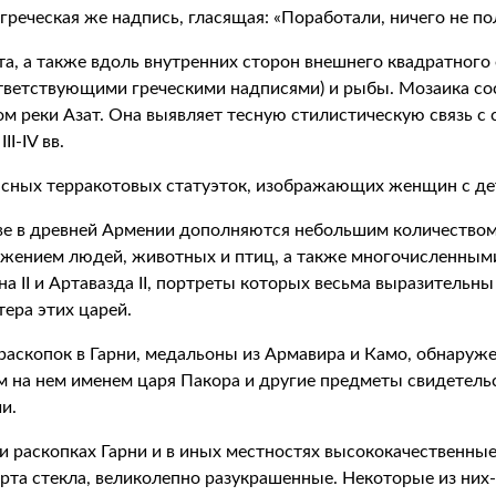
реческая же надпись, гласящая: «Поработали, ничего не по
та, а также вдоль внутренних сторон внешнего квадратног
тветствующими греческими надписями) и рыбы. Мозаика сос
м реки Азат. Она выявляет тесную стилистическую связь 
I-IV вв.
сных терракотовых статуэток, изображающих женщин с деть
ве в древней Армении дополняются небольшим количество
ражением людей, животных и птиц, а также многочисленным
 II и Артавазда II, портреты которых весьма выразительны
ера этих царей.
раскопок в Гарни, медальоны из Армавира и Камо, обнаруж
 на нем именем царя Пакора и другие предметы свидетель
и.
и раскопках Гарни и в иных местностях высококачественн
орта стекла, великолепно разукрашенные. Некоторые из них-