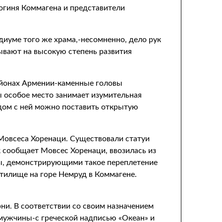
богиня Коммагена и представители
иуме того же храма,-несомненно, дело рук
ывают на высокую степень развития
районах Армении-каменные головы
 особое место занимает изумительная
ядом с ней можно поставить открытую
 Мовсеса Хоренаци. Существовали статуи
к сообщает Мовсес Хоренаци, ввозилась из
ры, демонстрирующими такое переплетение
ятилище на горе Немруд в Коммагене.
ни. В соответствии со своим назначением
 мужчины-с греческой надписью «Океан» и