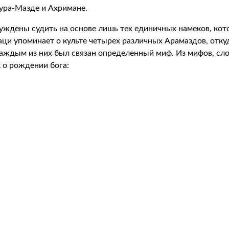
хура-Мазде и Ахримане.
ждены судить на основе лишь тех единичных намеков, кот
аци упоминает о культе четырех различных Арамаздов, отку
каждым из них был связан определенный миф. Из мифов, сло
 о рождении бога: