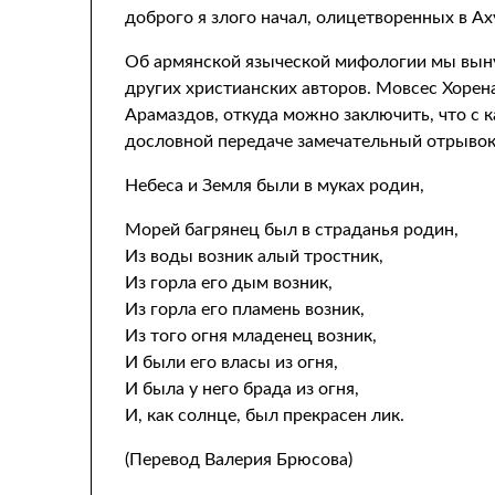
доброго я злого начал, олицетворенных в А
Об армянской языческой мифологии мы выну
других христианских авторов. Мовсес Хорен
Арамаздов, откуда можно заключить, что с 
дословной передаче замечательный отрывок
Небеса и Земля были в муках родин,
Морей багрянец был в страданья родин,
Из воды возник алый тростник,
Из горла его дым возник,
Из горла его пламень возник,
Из того огня младенец возник,
И были его власы из огня,
И была у него брада из огня,
И, как солнце, был прекрасен лик.
(Перевод Валерия Брюсова)