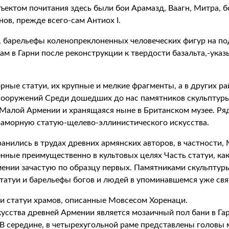
ъектом почитания здесь были бои Арамазд, Ваагн, Митра, 
ов, прежде всего-сам Антиох I.
 барельефы коленопреклоненных человеческих фигур на под
м в Гарни после реконструкции к твердости базальта,-указ
рные статуи, их крупные и мелкие фрагменты, а в других 
ооружений Среди дошедших до нас памятников скульптуры
 Малой Армении и хранящаяся ныне в Британском музее. Р
аморную статую-щелево-эллинистического искусства.
анились в трудах древних армянских авторов, в частности,
енные преимущественно в культовых целях Часть статуи, ка
рмении зачастую по образцу первых. Памятниками скульпту
 статуи и барельефы богов и людей в упоминавшемся уже св
и статуи храмов, описанные Мовсесом Хоренаци.
сства древней Армении является мозаичный пол бани в Гар
 В середине, в четырехугольной раме представлены головы