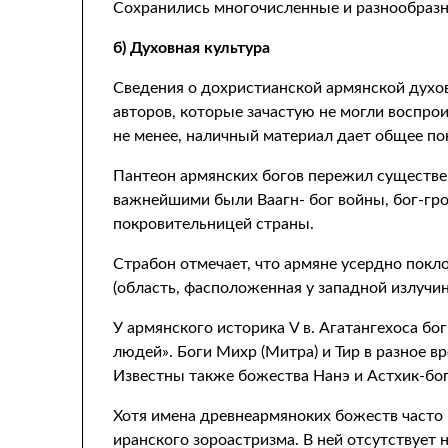
Сохранились многочисленные и разнообразн
б) Духовная культура
Сведения о дохристианской армянской духо
авторов, которые зачастую не могли воспро
не менее, наличный материал дает общее по
Пантеон армянских богов пережил существен
важнейшими были Ваагн- бог войны, бог-гро
покровительницей страны.
Страбон отмечает, что армяне усердно покл
(область, фасположенная у западной излучин
У армянского историка V в. Агатангехоса бо
людей». Боги Михр (Митра) и Тир в разное в
Известны также божества Нанэ и Астхик-бо
Хотя имена древнеармяноких божеств часто 
иранского зороастризма. В ней отсутствует