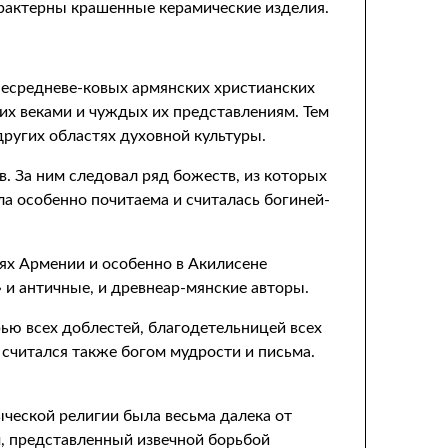
рактерны крашенные керамические изделия.
несредневе-ковых армянских христианских
них веками и чуждых их представлениям. Тем
других областях духовной культуры.
. За ним следовал ряд божеств, из которых
а особенно почитаема и считалась богиней-
ях Армении и особенно в Акилисене
» и античные, и древнеар-мянские авторы.
рью всех доблестей, благодетельницей всех
 считался также богом мудрости и письма.
ыческой религии была весьма далека от
м, представленный извечной борьбой