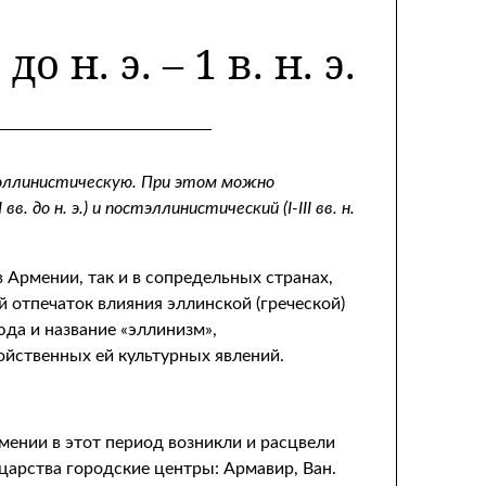
 н. э. – 1 в. н. э.
к эллинистическую. При этом можно
 до н. э.) и постэллинистический (I-III вв. н.
 Армении, так и в сопредельных странах,
 отпечаток влияния эллинской (греческой)
да и название «эллинизм»,
ойственных ей культурных явлений.
мении в этот период возникли и расцвели
царства городские центры: Армавир, Ван.