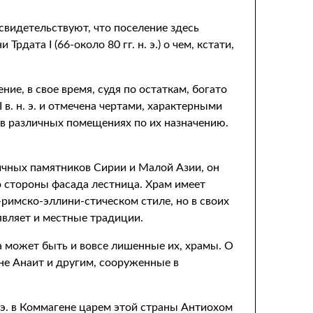
свидетельствуют, что поселение здесь
дата I (66-около 80 гг. н. э.) о чем, кстати,
е, в свое время, судя по остаткам, богато
 в. н. э. и отмечена чертами, характерными
 в различных помещениях по их назначению.
ичных памятников Сирии и Малой Азии, он
со стороны фасада лестница. Храм имеет
имско-эллини-стическом стиле, но в своих
являет и местные традиции.
а может быть и вовсе лишенные их, храмы. О
не Анаит и другим, сооруженные в
э. в Коммагене царем этой страны Антиохом