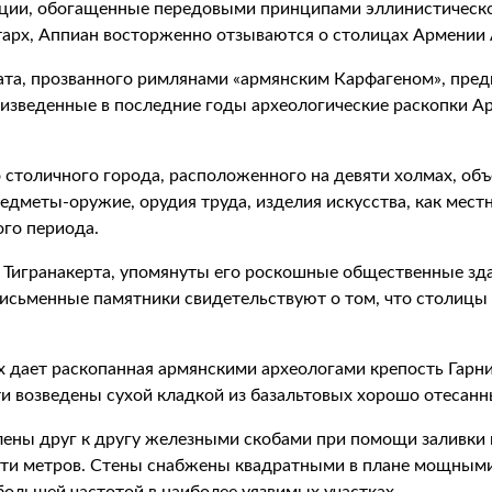
ции, обогащенные передовыми принципами эллинистическог
тарх, Аппиан восторженно отзываются о столицах Армении 
ата, прозванного римлянами «армянским Карфагеном», пред
изведенные в последние годы археологические раскопки Ар
 столичного города, расположенного на девяти холмах, о
меты-оружие, орудия труда, изделия искусства, как местн
ого периода.
 Тигранакерта, упомянуты его роскошные общественные здан
письменные памятники свидетельствуют о том, что столицы
 дает раскопанная армянскими археологами крепость Гарни
и возведены сухой кладкой из базальтовых хорошо отесанны
лены друг к другу железными скобами при помощи заливки
есяти метров. Стены снабжены квадратными в плане мощны