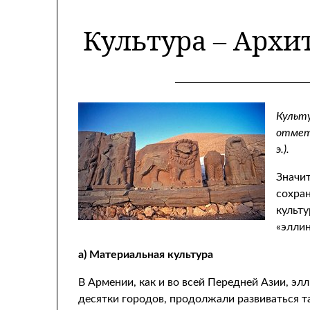
Культура – Архитек
Культу
отмети
э.).
Значит
сохран
культу
«эллин
а) Материальная культура
В Армении, как и во всей Передней Азии, эл
десятки городов, продолжали развиваться т