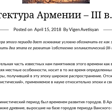
тура Армении – III в. до
Posted on
April 15, 2018
By Vigen Avetisyan
ра этого периода дает основание условно обозначить ее ка
ть два этапа ее развития-‘собственно эллинистический (III-I вв.
ельная часть известных нам памятников этого времени как в
яя местные особенности, носит в то же время определенный
ры, получившей в эту эпоху широкое распространение. Отсю
истический», применяемое в науке относительно эпохи и св
линистический период был временем развития городов. В Ар
акже древние, выросшие на базе городов периода Ванского 