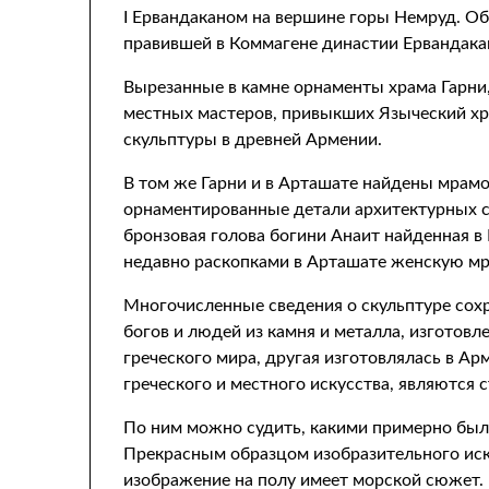
I Ервандаканом на вершине горы Немруд. Об
правившей в Коммагене династии Ервандакан
Вырезанные в камне орнаменты храма Гарни,
местных мастеров, привыкших Языческий хра
скульптуры в древней Армении.
В том же Гарни и в Арташате найдены мрамо
орнаментированные детали архитектурных с
бронзовая голова богини Анаит найденная в
недавно раскопками в Арташате женскую мр
Многочисленные сведения о скульптуре сохр
богов и людей из камня и металла, изготовл
греческого мира, другая изготовлялась в А
греческого и местного искусства, являются
По ним можно судить, какими примерно был
Прекрасным образцом изобразительного иску
изображение на полу имеет морской сюжет.