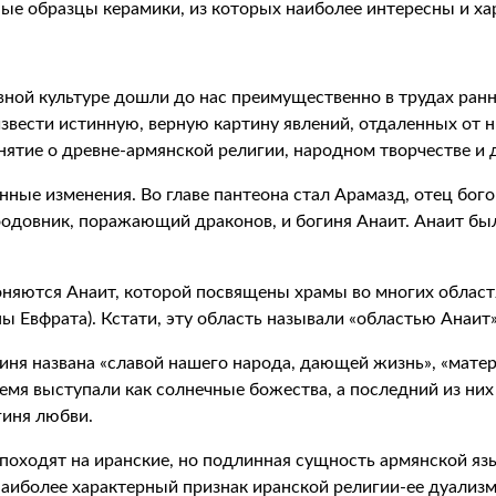
ые образцы керамики, из которых наиболее интересны и ха
вной культуре дошли до нас преимущественно в трудах ран
извести истинную, верную картину явлений, отдаленных от 
нятие о древне-армянской религии, народном творчестве и 
ные изменения. Во главе пантеона стал Арамазд, отец богов
одовник, поражающий драконов, и богиня Анаит. Анаит был
оняются Анаит, которой посвящены храмы во многих област
ы Евфрата). Кстати, эту область называли «областью Анаит
гиня названа «славой нашего народа, дающей жизнь», «мате
ремя выступали как солнечные божества, а последний из них
гиня любви.
походят на иранские, но подлинная сущность армянской яз
 наиболее характерный признак иранской религии-ее дуализ