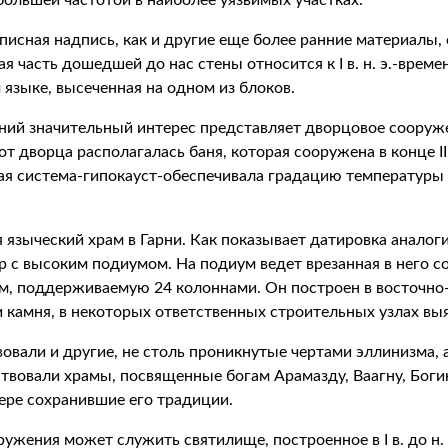
большей частотой в наиболее уязвимых участках.
исная надпись, как и другие еще более ранние материалы, 
асть дошедшей до нас стены относится к I в. н. э.-времени Тр
 языке, высеченная на одном из блоков.
ий значительный интерес представляет дворцовое сооружени
 дворца располагалась баня, которая сооружена в конце III
ая система-гипокауст-обеспечивала градацию температуры
языческий храм в Гарни. Как показывает датировка аналог
птер с высоким подиумом. На подиум ведет врезанная в него 
, поддерживаемую 24 колоннами. Он построен в восточно-р
 камня, в некоторых ответственных строительных узлах вы
овали и другие, не столь проникнутые чертами эллинизма, 
твовали храмы, посвященные богам Арамазду, Ваагну, Боги
ере сохранившие его традиции.
ения может служить святилище, построенное в I в. до н. 