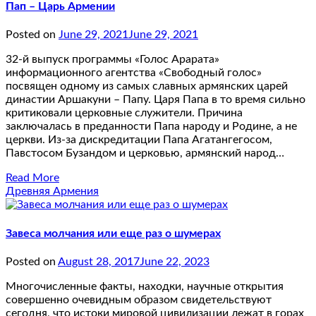
Пап – Царь Армении
Posted on
June 29, 2021
June 29, 2021
32-й выпуск программы «Голос Арарата»
информационного агентства «Свободный голос»
посвящен одному из самых славных армянских царей
династии Аршакуни – Папу. Царя Папа в то время сильно
критиковали церковные служители. Причина
заключалась в преданности Папа народу и Родине, а не
церкви. Из-за дискредитации Папа Агатангегосом,
Павстосом Бузандом и церковью, армянский народ…
Read More
Древняя Армения
Завеса молчания или еще раз о шумерах
Posted on
August 28, 2017
June 22, 2023
Многочисленные факты, находки, научные открытия
совершенно очевидным образом свидетельствуют
сегодня, что истоки мировой цивилизации лежат в горах