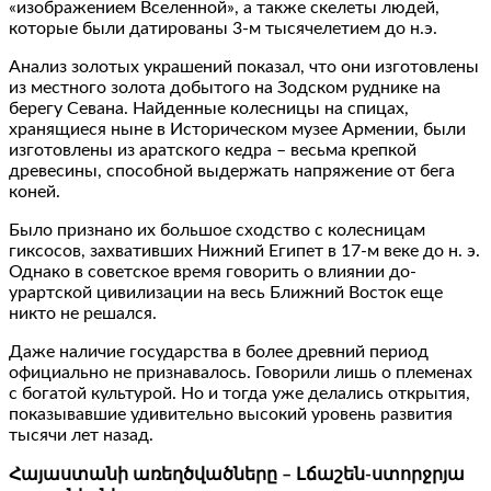
«изображением Вселенной», а также скелеты людей,
которые были датированы 3-м тысячелетием до н.э.
Анализ золотых украшений показал, что они изготовлены
из местного золота добытого на Зодском руднике на
берегу Севана. Найденные колесницы на спицах,
хранящиеся ныне в Историческом музее Армении, были
изготовлены из аратского кедра – весьма крепкой
древесины, способной выдержать напряжение от бега
коней.
Было признано их большое сходство с колесницам
гиксосов, захвативших Нижний Египет в 17-м веке до н. э.
Однако в советское время говорить о влиянии до-
урартской цивилизации на весь Ближний Восток еще
никто не решался.
Даже наличие государства в более древний период
официально не признавалось. Говорили лишь о племенах
с богатой культурой. Но и тогда уже делались открытия,
показывавшие удивительно высокий уровень развития
тысячи лет назад.
Հայաստանի առեղծվածները – Լճաշեն-ստորջրյա