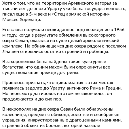
Хотя о том, что на территории Армянского нагорья за
тысячи лет до эпохи Урарту уже была государственность,
писал еще в 5-м веке и «Отец армянской истории»
Мовсес Хоренаци.
Его слова получили неожиданное подтверждение в 1956-
м году, когда в результате обмеления высокогорного
озера Севан, оказался на суше целый археологический
комплекс. На обнажившемся дне озера рядом с поселком
Лчашен открылись остатки строений и гробницы.
В захоронениях была найдены такие культурные
богатства, что одним махом были опрокинуты все
существовавшие прежде доктрины.
Пришлось признать, что цивилизация в этих местах
появилась задолго до Урарту, античного Рима и Греции.
Но пересмотр датировок на этом не закончился, он
продолжается и до сих пор.
В некрополях на дне озера Севан были обнаружены
колесницы, предметы обихода, золотые и серебряные
украшения, инкрустированные драгоценными камнями,
странный объект из бронзы, который назвали