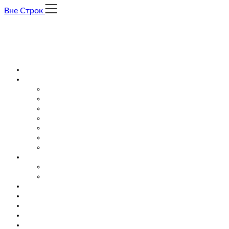
Skip
Вне Строк
to
content