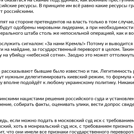
йские ресурсы. В принципе им всё равно какие ресурсы гра
т российскими.
т на стороне претендентов на власть только в том случае,
 будут одобрены мировыми лидерами, а при необходимости
нерального штаба столь же непосильной операцией, как и в
служить сигналом: «За нами Кремль!» Потому и выводится н
ти на майдане, за государственный переворот в целом. Таки
у на убийцу «небесной сотни». Заодно это может оттолкнут
то рассказывают бывшие было известно и так. Легитимность
тут нужным делегитимировать киевский режим, то формула 
у вполне подойдёт к любому украинскому политику. Никаки
инскими нацистами решения российского суда и установлен
нение, собирать факты, оценивать улики, вести допрос свид
едь, если можно подать в московский суд иск с требование
ский, хоть в монреальский суд иск, с требованием признать
ит, что они имели все признаки государственного переворо