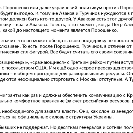
ков-Порошенко или даже украинский политикум против Поро
 будет выгодно. К тому же Аваков и Турчинов нуждаются в 
м должен быть кто-то другой. У Авакова есть этот другой –
юку – враги Авакова. То есть, в тот момент, когда Пётр Але
, какой до настоящего момента является Порошенко.
 значит, что он может обещать свою поддержку не просто лю
люзивен. То есть, после Порошенко, Турчинов, в отличие от
ических сил фигурой. Все будут считать его своим союзник
озиционеры», «сражающиеся» с Третьим рейхом путём вступ
 посольством США. Им ещё одно «серое преосвященство» б
рынки – в общем пригодные для разворовывания ресурсы. О
 надеются неофициально сторговать с Москвы отступные. А 
мигранты как раз и должны обеспечить коммуникацию с Кр
льно комфортное правление (за счёт российских ресурсов, р
 необходимого для захвата власти. Они, как слон из анекдот
еться на официальные силовые структуры Украины.
 бывших не поддержат. Но десяткам генералов и сотням пол
я оказаться на скамье подсудимых, как военные преступник