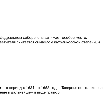
федральном соборе, она занимает особое место.
етителя считается символом католикосской степени, и
— в период с 1631 по 1668 годы. Тавернье не только вел
нные в дальнейшем в виде гравюр….