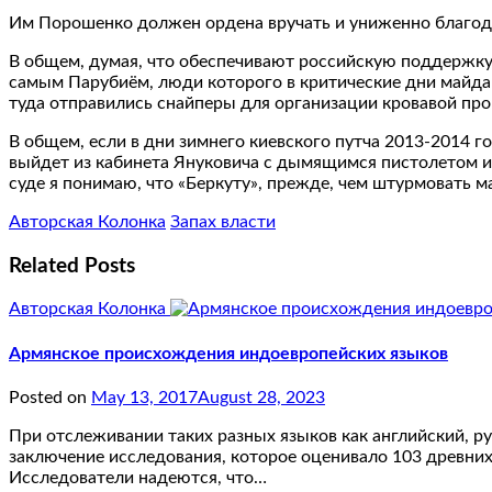
Им Порошенко должен ордена вручать и униженно благодар
В общем, думая, что обеспечивают российскую поддержку 
самым Парубиём, люди которого в критические дни майдан
туда отправились снайперы для организации кровавой про
В общем, если в дни зимнего киевского путча 2013-2014 г
выйдет из кабинета Януковича с дымящимся пистолетом и 
суде я понимаю, что «Беркуту», прежде, чем штурмовать м
Авторская Колонка
Запах власти
Related Posts
Авторская Колонка
Армянское происхождения индоевропейских языков
Posted on
May 13, 2017
August 28, 2023
При отслеживании таких разных языков как английский, ру
заключение исследования, которое оценивало 103 древних
Исследователи надеются, что…