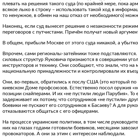
плевать на решения такого суда (по крайней мере, пока а
всякое лыко в строку – использовать такой ход в информа
то ненужное, в обмен на наш отказ от необходимого) можн
Наконец, если суд вынесет решение о незаконности режи
переговоров с путчистами. Причём получат новый аргумент
В общем, прибыли Москве от этого суда никакой, а убытко
Впрочем, сами регионалы-затейники тоже подставляются. 
силовых структур Яуковича признаются в совершении угол
инструкторов и технику. Они сообщают, что знали, что на
национальную принадлежности и контролировали их въезд
Они, во-первых, обратились к послу США (это который по
киевском Доме профсоюзов. Естественно посол оружия «не
позиции снайперами. И их «не пустили люди Парубия». То 
задерживает их потому, что сотрудников «не пустили» дру
боевики не пускают его сотрудников к Басаеву? А для ру
отказываются общаться с его офицерами.
На процессе украинские политики, в том числе руководит
них на глазах годами готовили боевиков, месяцами завози
провокаторов. А они за этим с интересом наблюдали.