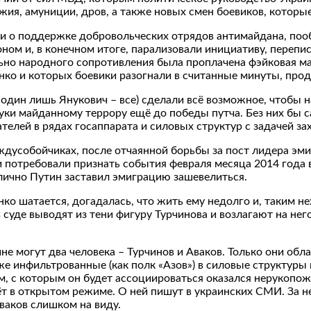
ужия, амуниции, дров, а также новых смен боевиков, котор
ли о поддержке добровольческих отрядов антимайдана, поо
ом и, в конечном итоге, парализовали инициативу, переписа
ельно народного сопротивления была проплачена фэйковая 
нко и которых боевики разогнали в считанные минуты, про
 один лишь Янукович – все) сделали всё возможное, чтобы 
руки майданному террору ещё до победы путча. Без них бы 
елей в рядах госаппарата и силовых структур с задачей зах
ждусобойчиках, после отчаянной борьбы за пост лидера эми
и потребовали признать события февраля месяца 2014 года
е лично Путин заставил эмиграцию зашевелиться.
о шатается, догадалась, что жить ему недолго и, таким не
 суде выводят из тени фигуру Турчинова и возлагают на нег
ине могут два человека – Турчинов и Аваков. Только они о
е инфильтрованные (как полк «Азов») в силовые структуры
 с которым он будет ассоциироваться оказался нерукопож
т в открытом режиме. О ней пишут в украинских СМИ. За н
ваков слишком на виду.