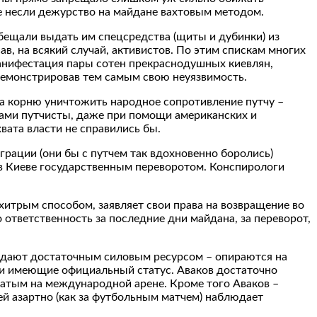
ые несли дежурство на майдане вахтовым методом.
бещали выдать им спецсредства (щиты и дубинки) из
в, на всякий случай, активистов. По этим спискам многих
манифестация пары сотен прекраснодушных киевлян,
демонстрировав тем самым свою неуязвимость.
на корню уничтожить народное сопротивление путчу –
сами путчисты, даже при помощи американских и
вата власти не справились бы.
грации (они бы с путчем так вдохновенно боролись)
 в Киеве государственным переворотом. Конспирологи
хитрым способом, заявляет свои права на возвращение во
о ответственность за последние дни майдана, за переворот,
бладают достаточным силовым ресурсом – опираются на
 и имеющие официальный статус. Аваков достаточно
атым на международной арене. Кроме того Аваков –
ей азартно (как за футбольным матчем) наблюдает