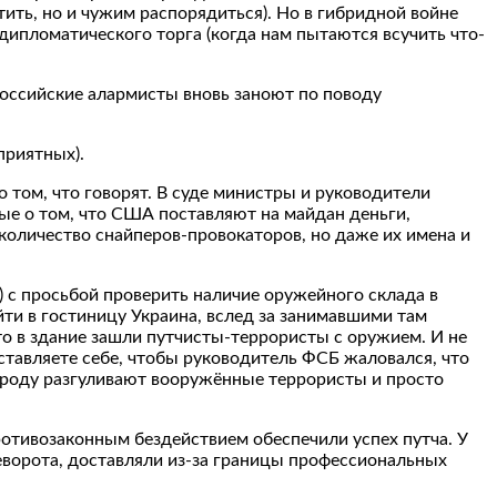
тить, но и чужим распорядиться). Но в гибридной войне
 дипломатического торга (когда нам пытаются всучить что-
российские алармисты вновь заноют по поводу
приятных).
 том, что говорят. В суде министры и руководители
ые о том, что США поставляют на майдан деньги,
 количество снайперов-провокаторов, но даже их имена и
) с просьбой проверить наличие оружейного склада в
ти в гостиницу Украина, вслед за занимавшими там
что в здание зашли путчисты-террористы с оружием. И не
ставляете себе, чтобы руководитель ФСБ жаловался, что
городу разгуливают вооружённые террористы и просто
ротивозаконным бездействием обеспечили успех путча. У
реворота, доставляли из-за границы профессиональных