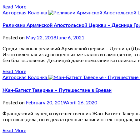
Read More
Авторская Колонка
Реликвии Армянской Апостольской Церкви – Десница Гр
Posted on
May 22, 2018
June 6, 2021
Среди главных реликвий Армянской церкви – Десница (Дла
Изготовленная из драгоценных металлов и самоцветов, эт
без благословения Десницей даже помазание католикоса 
Read More
Авторская Колонка
Жан-Батист Тавернье – Путешествие в Ереван
Posted on
February 20, 2019
April 26, 2020
Французский купец и путешественник Жан-Батист Тавернье 
торговые дела, но и делал ценные записи о тех городах, 
Read More