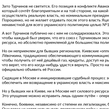
Зато Турчинов не светится. Его позиция в конфликте Ава
который сочтёт благоприятным и на той стороне, на какой
осуществлять реальную власть, но номинальным президенто
Порошенко, но не желает отдавать после этого власть Яцен
ненавистной для всего украинского политикума целью №1
А вот Турчинов публично ни с кем не солидаризовался. Это
чтобы каждый был уверен, что его союз с Турчиновым экск
ресурса, но абсолютно приемлемой для большинства полит
Но он неприемлем для бывших регионалов. Киевские «опп
Лёвочкина, традиционно обеспечивающего коммуникацию с
чтобы получить от неё дешёвый газ, кредиты, доступ на 
что верят, что его когда-нибудь удастся вернуть. Просто
официально объявить её России.
Сидящие в Москве и инициировавшие судебный процесс э
обеспечить им возвращение в украинскую власть и максима
Но у бывших ни в Киеве, ни в Москве нет силового ресурса,
Это упущение можно исправить лишь одним путём – опер
Конечно, боевики, независимо от степени их легализации,
Они вовсе не хотят испытывать превратности войны, риску