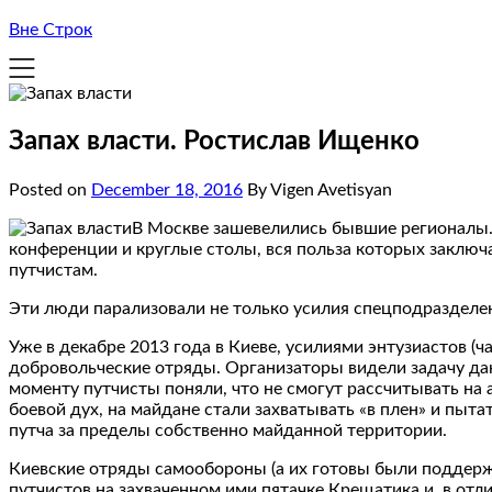
Вне Строк
Запах власти. Ростислав Ищенко
Posted on
December 18, 2016
By Vigen Avetisyan
В Москве зашевелились бывшие регионалы.
конференции и круглые столы, вся польза которых заклю
путчистам.
Эти люди парализовали не только усилия спецподразделе
Уже в декабре 2013 года в Киеве, усилиями энтузиастов (
добровольческие отряды. Организаторы видели задачу да
моменту путчисты поняли, что не смогут рассчитывать на
боевой дух, на майдане стали захватывать «в плен» и пыт
путча за пределы собственно майданной территории.
Киевские отряды самообороны (а их готовы были поддержа
путчистов на захваченном ими пятачке Крещатика и, в о