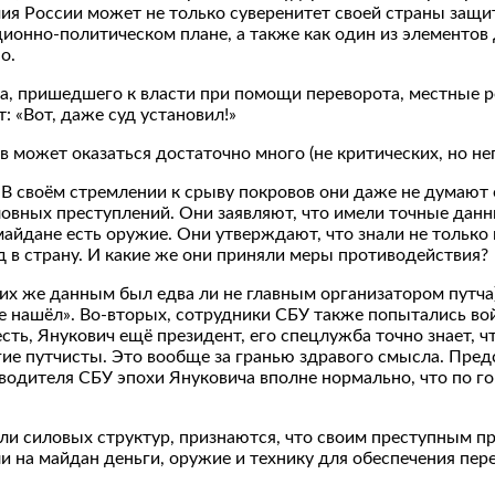
рмия России может не только суверенитет своей страны защи
ционно-политическом плане, а также как один из элементов
о.
ма, пришедшего к власти при помощи переворота, местные 
: «Вот, даже суд установил!»
в может оказаться достаточно много (не критических, но не
В своём стремлении к срыву покровов они даже не думают о
овных преступлений. Они заявляют, что имели точные данн
 майдане есть оружие. Они утверждают, что знали не только
 в страну. И какие же они приняли меры противодействия?
 их же данным был едва ли не главным организатором путча
 нашёл». Во-вторых, сотрудники СБУ также попытались вой
есть, Янукович ещё президент, его спецлужба точно знает, 
гие путчисты. Это вообще за гранью здравого смысла. Пред
ководителя СБУ эпохи Януковича вполне нормально, что по 
ели силовых структур, признаются, что своим преступным п
ли на майдан деньги, оружие и технику для обеспечения пе