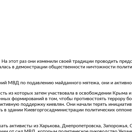
 На этот раз они изменили своей традиции проводить пр
чалась в демонстрации общественности ничтожности полити
ний МВД по подавлению майданного мятежа, они и активно
часть из которых затем участвовала в освобождении Крыма и
нных формирований в том, чтобы противостоять террору бо
 активную поддержку киевлян. Они начали терять инициатив
ать в здании Киевгоргосадминистрации политических оппоне
ть активисты из Харькова, Днепропетровска, Запорожья, О
тличии от сил МВД, которым политическое руководство Укр