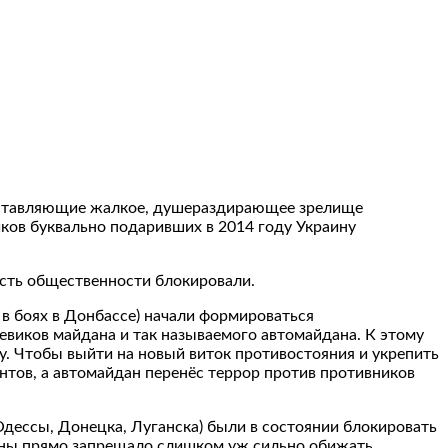
едставляющие жалкое, душераздирающее зрелище
ков буквально подаривших в 2014 году Украину
сть общественности блокировали.
 в боях в Донбассе) начали формироваться
евиков майдана и так называемого автомайдана. К этому
у. Чтобы выйти на новый виток противостояния и укрепить
нтов, а автомайдан перенёс террор против противников
дессы, Донецка, Луганска) были в состоянии блокировать
аины прямо запрещало слишком уж сильно обижать