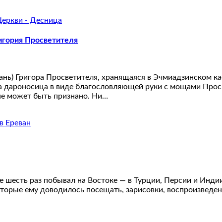
игория Просветителя
нь) Григора Просветителя, хранящаяся в Эчмиадзинском ка
а дароносица в виде благословляющей руки с мощами Просв
не может быть признано. Ни…
шесть раз побывал на Востоке — в Турции, Персии и Индии 
которые ему доводилось посещать, зарисовки, воспроизведе