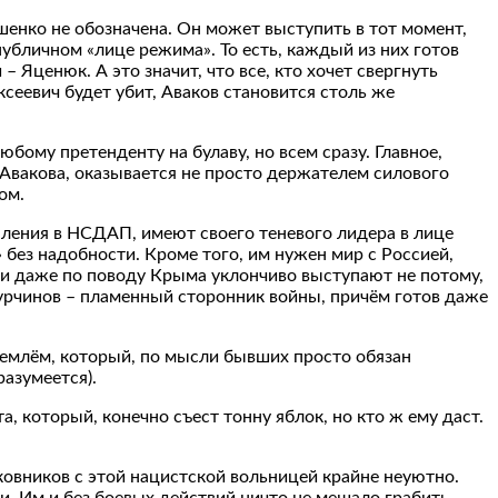
шенко не обозначена. Он может выступить в тот момент,
публичном «лице режима». То есть, каждый из них готов
 Яценюк. А это значит, что все, кто хочет свергнуть
ксеевич будет убит, Аваков становится столь же
бому претенденту на булаву, но всем сразу. Главное,
 Авакова, оказывается не просто держателем силового
ом.
ления в НСДАП, имеют своего теневого лидера в лице
ез надобности. Кроме того, им нужен мир с Россией,
ни даже по поводу Крыма уклончиво выступают не потому,
Турчинов – пламенный сторонник войны, причём готов даже
емлём, который, по мысли бывших просто обязан
азумеется).
а, который, конечно съест тонну яблок, но кто ж ему даст.
ковников с этой нацистской вольницей крайне неуютно.
и. Им и без боевых действий ничто не мешало грабить