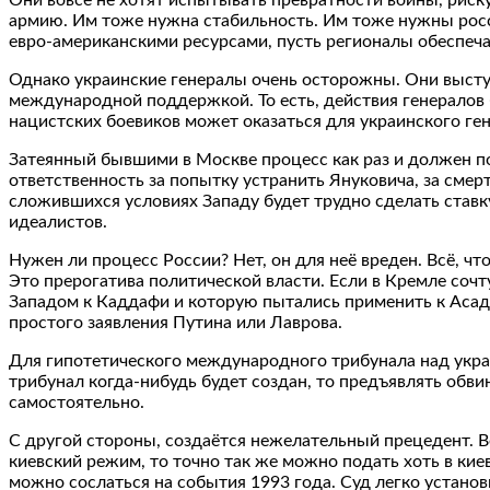
армию. Им тоже нужна стабильность. Им тоже нужны росси
евро-американскими ресурсами, пусть регионалы обеспеча
Однако украинские генералы очень осторожны. Они выступя
международной поддержкой. То есть, действия генералов
нацистских боевиков может оказаться для украинского ге
Затеянный бывшими в Москве процесс как раз и должен по
ответственность за попытку устранить Януковича, за смер
сложившихся условиях Западу будет трудно сделать ставк
идеалистов.
Нужен ли процесс России? Нет, он для неё вреден. Всё, ч
Это прерогатива политической власти. Если в Кремле соч
Западом к Каддафи и которую пытались применить к Асад
простого заявления Путина или Лаврова.
Для гипотетического международного трибунала над укра
трибунал когда-нибудь будет создан, то предъявлять обви
самостоятельно.
С другой стороны, создаётся нежелательный прецедент. В
киевский режим, то точно так же можно подать хоть в киев
можно сослаться на события 1993 года. Суд легко установ