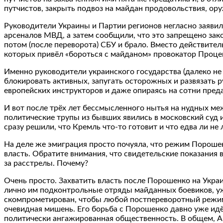
путчистов, закрыть подвоз на майдан продовольствия, ор
Руководители Украины и Партии регионов негласно заяви
арсеналов МВД, а затем сообщили, что это запрещено закон
потом (после переворота) СБУ и брало. Вместо действит
которых привёл «бороться с майданом» провокатор Проце
Именно руководители украинского государства (далеко не
блокировать активных, запугать осторожных и развязать 
европейских инструкторов и даже опираясь на сотни предат
И вот после трёх лет бессмысленного нытья на нудных ме
политические трупы из бывших явились в московский суд 
сразу решили, что Кремль что-то готовит и что едва ли н
На деле же эмиграция просто почуяла, что режим Порошенк
власть. Обратите внимания, что свидетельские показания в
за расстрелы. Почему?
Очень просто. Захватить власть после Порошенко на Укра
лично им подконтрольные отряды майданных боевиков, уж
скомпрометирован, чтобы любой постпереворотный режим,
очевидная мишень. Его борьба с Порошенко давно уже идё
политически ангажированная общественность. В общем, А