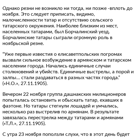
Однако резни не возникло ни тогда, ни позже -вплоть до
ноября. Это следует приписать, видимо,
малочисленности татар и отсутствию сельского
татарского окружения. Наиболее близким из мест,
населенных татарами, был Борчалинский уезд.
Борчалинские татары сыграли огромную роль в
ноябрьской резне.
“Уже первые известия о елисаветпольских погромах
вызвали сильное возбуждение в армянском и татарском
населении города. Начались единичные случаи
столкновений и убийств. Единичные выстрелы, а порой и
залпы… стали раздаваться в разных частях города.”
(«Н.О.», 27.11.1905).
Вечером 22 ноября группа дашнакских милиционеров
попыталась остановить и обыскать татар, ехавших в
фаэтоне. Но татары стегнули лошадей и умчались,
несколько раз выстрелив по армянам. В результате
завязалась перестрелка между татарами и армянами
(«Т.Л.», 27.11.1905).
С утра 23 ноября поползли слухи, что в этот день будет