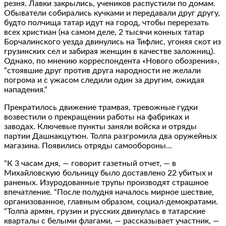
резня. Лавки закрылись, учеников распустили по домам.
Обыватели собирались кучками и передавали друг другу,
будто полчища татар идут на город, чтобы перерезать
всех христиан (на самом деле, 2 тысячи конных татар
Борчалинского уезда двинулись на Тифлис, угоняя скот из
грузинских сел и забирая женщин в качестве заложниц).
Однако, по мнению корреспондента «Нового обозрения»,
“стоявшие друг против друга народности не желали
погрома и с ужасом следили один за другим, ожидая
нападения.“
Прекратилось движение трамвая, тревожные гудки
возвестили о прекращении работы на фабриках и
заводах. Ключевые пункты заняли войска и отряды
партии Дашнакцутюн. Толпа разгромила два оружейных
магазина. Появились отряды самообороны…
“К 3 часам дня, — говорит газетный отчет, — в
Михайловскую больницу было доставлено 22 убитых и
раненых. Изуродованные трупы производят страшное
впечатление. “После полудня началось мирное шествие,
организованное, главным образом, социал-демократами.
“Толпа армян, грузин и русских двинулась в татарские
кварталы с белыми флагами, — рассказывает участник, —