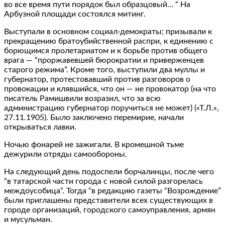
во все время пути порядок был образцовый… “ На
Арбузной площади состоялся митинг.
Выступали в основном социал-демократы; призывали к
прекращению братоубийственной распри, к единению с
борющимся пролетариатом и к борьбе против общего
врага — “проржавевшей бюрократии и приверженцев
старого режима”. Кроме того, выступили два муллы и
губернатор, протестовавший против разговоров о
провокации и клявшийся, что он — не провокатор (на что
писатель Рамишвили возразил, что за всю
администрацию губернатор поручиться не может) («Т.Л.»,
27.11.1905). Было заключено перемирие, начали
открываться лавки.
Ночью фонарей не зажигали. В кромешной тьме
дежурили отряды самообороны.
На следующий день подоспели борчалинцы, после чего
“в татарской части города с новой силой разгорелась
междоусобица”. Тогда “в редакцию газеты “Возрождение”
были приглашены представители всех существующих в
городе организаций, городского самоуправления, армян
и мусульман.