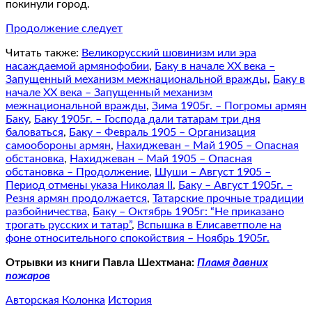
покинули город.
Продолжение следует
Читать также:
Великорусский шовинизм или эра
насаждаемой армянофобии
,
Баку в начале XX века –
Запущенный механизм межнациональной вражды
,
Баку в
начале XX века – Запущенный механизм
межнациональной вражды
,
Зима 1905г. – Погромы армян
Баку
,
Баку 1905г. – Господа дали татарам три дня
баловаться
,
Баку – Февраль 1905 – Организация
самообороны армян
,
Нахиджеван – Май 1905 – Опасная
обстановка
,
Нахиджеван – Май 1905 – Опасная
обстановка – Продолжение
,
Шуши – Август 1905 –
Период отмены указа Николая II
,
Баку – Август 1905г. –
Резня армян продолжается
,
Татарские прочные традиции
разбойничества
,
Баку – Октябрь 1905г: “Не приказано
трогать русских и татар”
,
Вспышка в Елисаветполе на
фоне относительного спокойствия – Ноябрь 1905г.
Отрывки из книги Павла Шехтмана:
Пламя давних
пожаров
Авторская Колонка
История