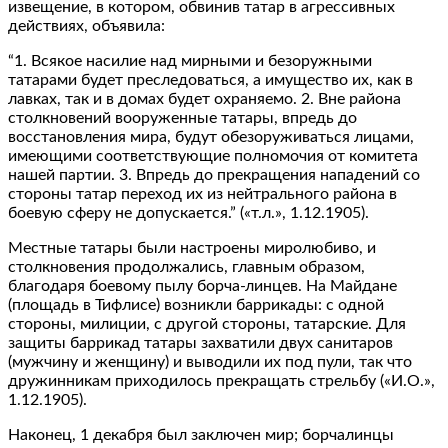
извещение, в котором, обвинив татар в агрессивных
действиях, объявила:
“1. Всякое насилие над мирными и безоружными
татарами будет преследоваться, а имущество их, как в
лавках, так и в домах будет охраняемо. 2. Вне района
столкновений вооруженные татары, впредь до
восстановления мира, будут обезоруживаться лицами,
имеющими соответствующие полномочия от комитета
нашей партии. 3. Впредь до прекращения нападений со
стороны татар переход их из нейтрального района в
боевую сферу не допускается.” («т.л.», 1.12.1905).
Местные татары были настроены миролюбиво, и
столкновения продолжались, главным образом,
благодаря боевому пылу борча-линцев. На Майдане
(площадь в Тифлисе) возникли баррикады: с одной
стороны, милиции, с другой стороны, татарские. Для
защиты баррикад татары захватили двух санитаров
(мужчину и женщину) и выводили их под пули, так что
дружинникам приходилось прекращать стрельбу («И.О.»,
1.12.1905).
Наконец, 1 декабря был заключен мир; борчалинцы