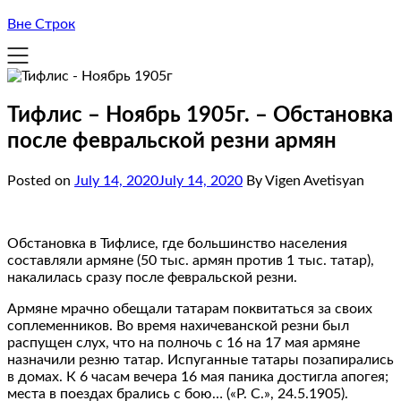
Вне Строк
Тифлис – Ноябрь 1905г. – Обстановка
после февральской резни армян
Posted on
July 14, 2020
July 14, 2020
By Vigen Avetisyan
Обстановка в Тифлисе, где большинство населения
составляли армяне (50 тыс. армян против 1 тыс. татар),
накалилась сразу после февральской резни.
Армяне мрачно обещали татарам поквитаться за своих
соплеменников. Во время нахичеванской резни был
распущен слух, что на полночь с 16 на 17 мая армяне
назначили резню татар. Испуганные татары позапирались
в домах. К 6 часам вечера 16 мая паника достигла апогея;
места в поездах брались с бою… («Р. С.», 24.5.1905).