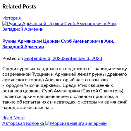
Related Posts
История
Руины Армянской Церкви Сурб Аменапркич в Ани,
Западной Армении
Posted on
September 3, 2023
September 3, 2023
Среди суровых ландшафтов недалеко от границы между
современной Турцией и Арменией лежат руины древнего
армянского города Ани, который часто называют
«Городом тысячи церквей». Среди этих священных
останков церковь Сурб Аменапркич (Святой Спаситель)
является ярким напоминанием о славном прошлом, а
также об испытаниях и невзгодах, с которыми армянский
народ сталкивался на…
Read More
Авторская Колонка