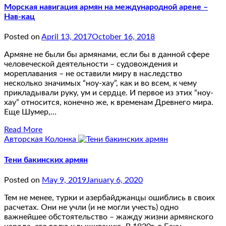
Морская навигация армян на международной арене –
Нав-кац
Posted on
April 13, 2017
October 16, 2018
Армяне не были бы армянами, если бы в данной сфере
человеческой деятельности – судовождения и
мореплавания – не оставили миру в наследство
несколько значимых “ноу-хау”, как и во всем, к чему
прикладывали руку, ум и сердце. И первое из этих “ноу-
хау” относится, конечно же, к временам Древнего мира.
Еще Шумер,…
Read More
Авторская Колонка
Тени бакинских армян
Posted on
May 9, 2019
January 6, 2020
Тем не менее, турки и азербайджанцы ошиблись в своих
расчетах. Они не учли (и не могли учесть) одно
важнейшее обстоятельство – жажду жизни армянского