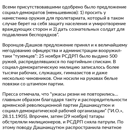
Всеми присутствовавшими одобрено было предложение
социал-демократов (меньшевиков): 1) просить у
наместника оружия для пролетариата, который в таком
случае берет на себя защиту населения и умиротворение
враждующих сторон и 2) дать сознательных солдат для
подавления беспорядков”.
Воронцов-Дашков предложение принял и к величайшему
негодованию офицерства и администрации вооружил-
таки “туземцев”: 25 ноября РСДРП было выдано 500
ружей, распределявшихся по партийным спискам. В
социал-демократическую милицию записалось более
тысячи рабочих, служащих, гимназистов и даже
несколько чиновников. Они носили на рукавах белые
повязки со штампом партии.
Пресса отмечала, что “ужасы резни не повторились…
главным образом благодаря такту и распорядительности
армянской революционной партии Дашнакцутюн и
социал-демократической рабочей организации” (“И.О.»,
28.11.1905). Впрочем, затем (29 ноября) татары
обстреляли милиционеров, и РСДРП сняла патрули. По
этому поводу Дашнакцутюн распространила печатное