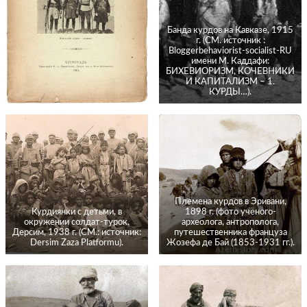
Банда курдов на Кавказе, 1915
г. (СМ. источник :
Bloggerbehaviorist-socialist-RU
имени М. Каддафи:
БИХЕВИОРИЗМ, КОЧЕВНИКИ
И КАПИТАЛИЗМ – 1.
КУРДЫ…).
Племена курдов в Эривани,
Курдиянки с детьми, в
1898 г. (фото учёного-
окружении солдат-турок,
археолога, антрополога,
Дерсим, 1938 г. (СМ.: источник:
путешественника француза
Dersim Zaza Platformu).
Жозефа де Бай (1853-1931 гг.).