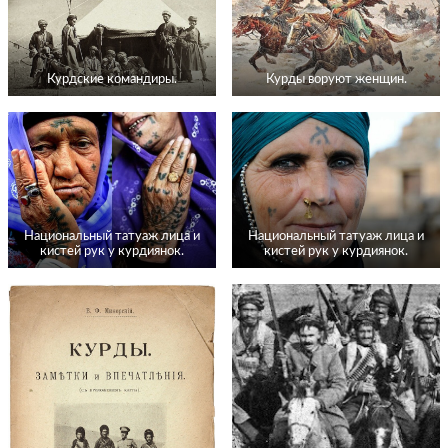
Курдские командиры.
Курды воруют женщин.
Национальный татуаж лица и
Национальный татуаж лица и
кистей рук у курдиянок.
кистей рук у курдиянок.