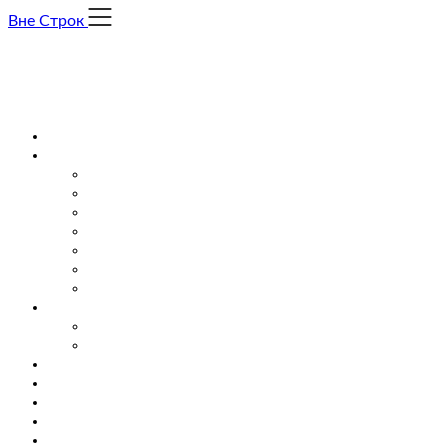
Skip
Вне Строк
to
content