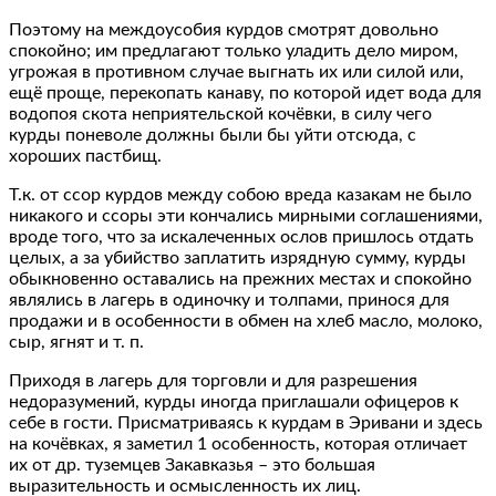
Поэтому на междоусобия курдов смотрят довольно
спокойно; им предлагают только уладить дело миром,
угрожая в противном случае выгнать их или силой или,
ещё проще, перекопать канаву, по которой идет вода для
водопоя скота неприятельской кочёвки, в силу чего
курды поневоле должны были бы уйти отсюда, с
хороших пастбищ.
Т.к. от ссор курдов между собою вреда казакам не было
никакого и ссоры эти кончались мирными соглашениями,
вроде того, что за искалеченных ослов пришлось отдать
целых, а за убийство заплатить изрядную сумму, курды
обыкновенно оставались на прежних местах и спокойно
являлись в лагерь в одиночку и толпами, принося для
продажи и в особенности в обмен на хлеб масло, молоко,
сыр, ягнят и т. п.
Приходя в лагерь для торговли и для разрешения
недоразумений, курды иногда приглашали офицеров к
себе в гости. Присматриваясь к курдам в Эривани и здесь
на кочёвках, я заметил 1 особенность, которая отличает
их от др. туземцев Закавказья – это большая
выразительность и осмысленность их лиц.