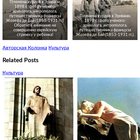
Племена курдов в Эривани,
1898 г. (фото учёного-
археолога, антрополога,
путешественника француза
Племена курдов в Эривани,
Жозефа де Бай (1853-1931 гг.).
1898 г. (фото учёного-
Обратите внимание на
археолога, антрополога,
совершенно еврейскую
путешественника француза
стрижку у ребёнка!
Жозефа де Бай (1853-1931 гг.).
Авторская Колонка
Культура
Related Posts
Культура