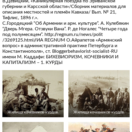
В.Девицкий, «Каникулярная поездка по Эриванской
губернии и Карсской области»/Сборник материалов для
описания местностей и племён Кавказа/ Вып. № 21,
Тифлис, 1896 г.».
С.Городецкий “Об Армении и арм. культуре”. А. Кулебякин
“Дверь Мгера. Отзвуки Вана”. Р. де Ногалес “Четыре года
под полумесяцем”. http://regnum.ru/news/polit
/3269125.html//ИА REGNUM О.Айрапетов «Армянский
вопрос» в административной практике Петербурга и
Константинополя», ст. Bloggerbehaviorist-socialist-RU
имени М. Каддафи: БИХЕВИОРИЗМ, КОЧЕВНИКИ И
КАПИТАЛИЗМ – 1. КУРДЫ
Жилища кочевников-курдов.
Жилища кочевников-курдов.