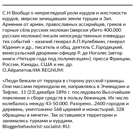
С.Н Вообще о неприглядной роли курдов и жестокости
курдов, зверски зачищавших земли турции и Зап.
Армении от армян, православных ассирийцев, греков и
горные сёла русских молокан (зверски убито 400.000
русских молокан) писали непосредственные очевидцы
тех событий – казачий генерал А.П.Кулебякин, генерал
Юденич и др., писатель и общ. деятель С.Городецкий,
венесуэльский дворянин-офицер Р. де Ногалес (автор
книги «Четыре года под полумесяцем»), пресса Франции,
России, Канады, США и мн. др.
О.Айрапетов/ИА REGNUM:
«Люди бежали от террора в сторону русской границы.
Они массами переходили ее, направляясь в Эчмиадзин и
Тифлис. 11 (23) декабря 1896 г. последовало Высочайшее
повеление о сборе средств в пользу беженцев. Их число
колебалось между 43-50.000. Разорено…2600 городов и
деревень, уничтожено 568 церквей и монастырей, 328
обращены в мечети». Так оставшиеся территории и
занимались турками и курдами.
Bloggerbehaviorist-socialist-RU: