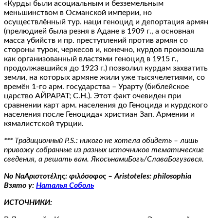
«Курды были асоциальным и безземельным
меньшинством в Османской империи, но
осуществлённый тур. наци геноцид и депортация армян
(прелюдией была резня в Адане в 1909 г., а основная
масса убийств и пр. преступлений против армян со
стороны турок, черкесов и, конечно, курдов произошла
как организованный властями геноцид в 1915 г.,
продолжавшийся до 1923 г.) позволил курдам захватить
земли, на которых армяне жили уже тысячелетиями, со
времён 1-го арм. государства – Урарту (библейское
царство АЙРАРАТ; С.Н.). Этот факт очевиден при
сравнении карт арм. населения до Геноцида и курдского
населения после Геноцида» христиан Зап. Армении и
кямалистской турции.
*** Традиционный P.S.: никого не хотела обидеть – лишь
привожу собранные из разных источников тематические
сведения, а решать вам. ЯкосънамиБогъ/СлаваБогузався.
No NaΑριστοτέλης: φιλόσοφος – Aristoteles: philosophia
Взято у:
Наталья Соболь
ИСТОЧНИКИ: