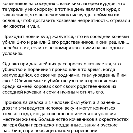
кочевников на соседних с казачьим лагерем курдов, что
те украли у них корову; в тот же день является курд с
заявлением, что вышеупомянутые курды поймали их
ослов и, чтоб доставить хозяевам неприятность, отрезали
им хвосты и уши.
Приходит новый курд жалуется, что из соседней кочёвки
убили 1-го и ранили 2 его родственников, и они решили…
перебить их, если те не помирятся с ними на выгодных
условиях.
Однако при дальнейших расспросах оказывается, что
убийство и поранения произошли в то время, когда
жалующийся, со своими родичами, гнал украденный им
скот! Обвиняемые в убийстве узнали в прогоняемых
среди камней коровах скот своих родственников из
соседней кочевки и сочли нужным отнять его.
Произошла свалка и 1 человек был убит, а 2 ранены…
дрязги эти ведутся испокон веку и могут кончиться
только тогда, когда совершенно изменятся условия
местной жизни. Большинство кочевников в окрестностях
лагеря были персидско-подданные…заняли русские
пастбища при неофициальном разрешении.