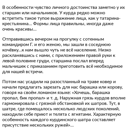
В особенности чувство личного достоинства заметно у их
старшин или начальников. У курда редко можно
встретить такое тупое выражение лица, как у татарина-
крестьянина… Формы лица правильны, иногда даже
очень красивы…
Отправившись вечером на прогулку с сотенным
командиром Г. и его женою, мы зашли в соседнюю
кочёвку…к нам вышло чуть не всё население. Низко
раскланявшись с нами, с приложением правой руки к
левой половине груди, старшина послал вперед
мальчишек с приказанием приготовить всё необходимое
для нашей встречи.
Потом нас усадили на разостланный на траве ковер и
начали предлагать зарезать для нас барашка или корову,
говоря на своём ломаном языке: «Хочешь, барашка
пропал, бик пропал» и т. д. Наружная грязь курдов вполне
гармонировала с грязной обстановкой их шатров. Тут, в
шатре, где помещалось несколько людских поколений,
находили себе приют и телята с ягнятами. Характерную
особенность каждого курдинского шатра составляет
присутствие нескольких ружей»…