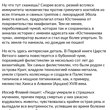
Ну что тут скажешь? Скорее всего, резкий всплеск
иммунитета человечества против гремучего коктейля из
всех птичьих и свиных гриппов с лихорадкой Эбола
вместе взятых, предполагал отказ Юстиниана от
покровительства миафизитам. Тем не менее,
переболевший чумой, которая так и сохранилась в
анналах истории с именем адресата как «Юстинианова
чума», император выжил и стал еще более упертым. То
есть земля-то намокла, но дождик не пошел!
Но есть здесь интересная деталь. В Первой книге Царств
Ветхого завета повествуется о бубонной чуме,
поразившей филистимлян за несколько сот лет до
византийцев. Тех самых филистимлян, что были родом с
острова Крит, владели технологией плавки металла,
умели строить колесницы и создали в Палестине
типичное и мощное пятикняжие, как, к примеру,
меликство Хамса в Алванке (Арцахе) XVIII века.
Иосиф Флавий пишет: «Люди умирали в страшных
мучениях, причем перед смертью у них ужасно
вздувались животы, чувствовалась крайне острая резь и
выпадали все внутренности, успевшие во время болезни