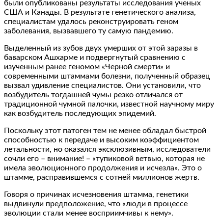
были опубликованы результаты исследования ученых
США и Канады. В результате генетического анализа,
специалистам удалось реконструировать геном
заболевания, вызвавшего ту самую пандемию.
Выделенный из зубов двух умерших от этой заразы в
баварском Ашхарме и подвергнутый сравнению с
изученным ранее геномом «Черной смерти» и
современными штаммами болезни, полученный образец
вызвал удивление специалистов. Они установили, что
возбудитель тогдашней чумы резко отличался от
традиционной чумной палочки, известной научному миру
как возбудитель последующих эпидемий.
Поскольку этот патоген тем не менее обладал быстрой
способностью к передаче и высоким коэффициентом
летальности, но оказался эксклюзивным, исследователи
сочли его – внимание! – «тупиковой ветвью, которая не
имела эволюционного продолжения и исчезла». Это о
штамме, расправившемся с сотней миллионов жертв.
Говоря о причинах исчезновения штамма, генетики
выдвинули предположение, что «люди в процессе
эволюции стали менее восприимчивы к нему».