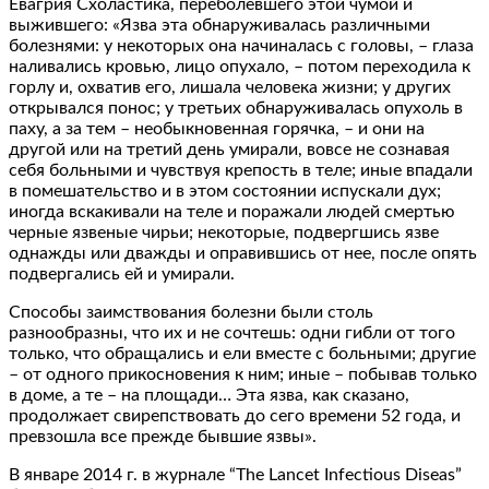
Евагрия Схоластика, переболевшего этой чумой и
выжившего: «Язва эта обнаруживалась различными
болезнями: у некоторых она начиналась с головы, – глаза
наливались кровью, лицо опухало, – потом переходила к
горлу и, охватив его, лишала человека жизни; у других
открывался понос; у третьих обнаруживалась опухоль в
паху, а за тем – необыкновенная горячка, – и они на
другой или на третий день умирали, вовсе не сознавая
себя больными и чувствуя крепость в теле; иные впадали
в помешательство и в этом состоянии испускали дух;
иногда вскакивали на теле и поражали людей смертью
черные язвеные чирьи; некоторые, подвергшись язве
однажды или дважды и оправившись от нее, после опять
подвергались ей и умирали.
Способы заимствования болезни были столь
разнообразны, что их и не сочтешь: одни гибли от того
только, что обращались и ели вместе с больными; другие
– от одного прикосновения к ним; иные – побывав только
в доме, а те – на площади… Эта язва, как сказано,
продолжает свирепствовать до сего времени 52 года, и
превзошла все прежде бывшие язвы».
В январе 2014 г. в журнале “The Lancet Infectious Diseas”