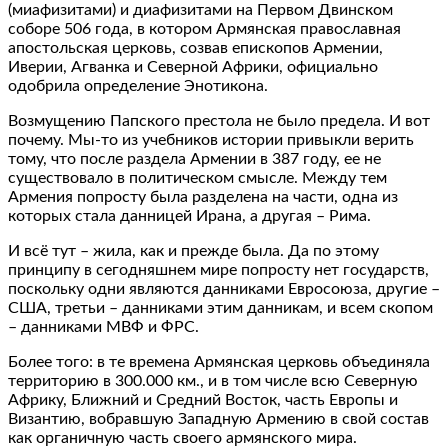
(миафизитами) и диафизитами на Первом Двинском
соборе 506 года, в котором Армянская православная
апостольская церковь, созвав епископов Армении,
Иверии, Агванка и Северной Африки, официально
одобрила определение Энотикона.
Возмущению Папского престола не было предела. И вот
почему. Мы-то из учебников истории привыкли верить
тому, что после раздела Армении в 387 году, ее не
существовало в политическом смысле. Между тем
Армения попросту была разделена на части, одна из
которых стала данницей Ирана, а другая – Рима.
И всё тут – жила, как и прежде была. Да по этому
принципу в сегодняшнем мире попросту нет государств,
поскольку одни являются данниками Евросоюза, другие –
США, третьи – данниками этим данникам, и всем скопом
– данниками МВФ и ФРС.
Более того: в те времена Армянская церковь объединяла
территорию в 300.000 км., и в том числе всю Северную
Африку, Ближний и Средний Восток, часть Европы и
Византию, вобравшую Западную Армению в свой состав
как органичную часть своего армянского мира.