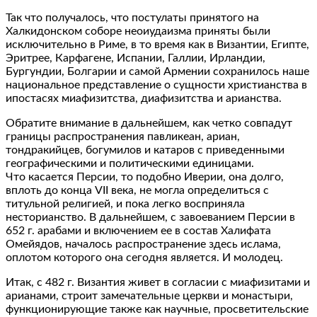
Так что получалось, что постулаты принятого на
Халкидонском соборе неоиудаизма приняты были
исключительно в Риме, в то время как в Византии, Египте,
Эритрее, Карфагене, Испании, Галлии, Ирландии,
Бургундии, Болгарии и самой Армении сохранилось наше
национальное представление о сущности христианства в
ипостасях миафизитства, диафизитства и арианства.
Обратите внимание в дальнейшем, как четко совпадут
границы распространения павликеан, ариан,
тондракийцев, богумилов и катаров с приведенными
географическими и политическими единицами.
Что касается Персии, то подобно Иверии, она долго,
вплоть до конца VII века, не могла определиться с
титульной религией, и пока легко восприняла
несторианство. В дальнейшем, с завоеванием Персии в
652 г. арабами и включением ее в состав Халифата
Омейядов, началось распространение здесь ислама,
оплотом которого она сегодня является. И молодец.
Итак, с 482 г. Византия живет в согласии с миафизитами и
арианами, строит замечательные церкви и монастыри,
функционирующие также как научные, просветительские