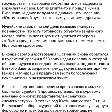
государстве, чьи фараоны якобы пытались задержать
израильтян у себя. Вот из Египта-то и пришла чума в
Византию. И даже получила в дальнейшем название
«Юстиниановой чумы» с точным указанием адресата.
Иудейские старцы по сей день называют «жертву
повинности», то есть готовность объекта невиданного
наезда пойти на попятную и откупиться от угрозы
любыми средствами, именно так: «золотыми мышами».
Но пока не сработало.
В конце своего царствования Юстиниан снова обратился
к иудейской ереси и в 553 году издал новеллу, в которой
обвинил иудеев в невиданном искажении, подлоге текста
Ветхого Завета, запретил Талмуд вкупе с комментариями
Гемара и Мидраш и предписал вести богослужения
исключительно на греческом языке.
В связи с жертвоприношением христианского мальчика
был начат судебный процесс, приведший к суровому
наказанию многих представителей сенатской
«номенклатуры». В тот же год Юстиниан созвал Пятый
Вселенский собор, осудивший платоновскую вульгарную
философию и трех богословов-несторианцев, не