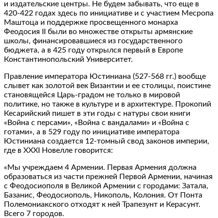
и издательские центры. Не будем забывать, что еще в
420-422 годах здесь по инициативе и с участием Месропа
Маштоца и поддержке просвещенного монарха
Феодосия II были во множестве открыты армянские
школы, финансировавшиеся из государственного
бюджета, а в 425 году открылся первый в Европе
Константинопольский Университет.
Правление императора Юстиниана (527-568 гг.) вообще
слывет как золотой век Византии и ее столицы, поистине
становящейся Царь-градом не только в мировой
политике, но также в культуре и в архитектуре. Прокопий
Кесарийский пишет в эти годы с натуры свои книги
«Война с персами», «Война с вандалами» и «Война с
готами», а в 529 году по инициативе императора
Юстиниана создается 12-томный свод законов империи,
где в XXXI Новелле говорится:
«Мы учреждаем 4 Армении. Первая Армения должна
образоваться из части прежней Первой Армении, начиная
с Феодосиополя в Великой Армении с городами: Затала,
Базанис, Феодосиополь, Никополь, Колония. От Понта
Полемониакского отходят к ней Трапезунт и Керасунт.
Всего 7 городов.