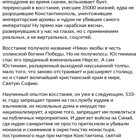
ипподроме во время скачек, вспыхивает бунт,
переросший в восстание, унесшее 35000 жизней, едва не
разрушившее Константинополь, уничтожившее
императорские архивы и чудом не убившее самого
императора! Ну прямо как «арабская весна»,
развернувшаяся у нас на глазах, но с применением
реальных, а не виртуальных, соцсетей.
Восстание получило название «Ника» якобы в честь
эллинской богини Победы. Но не получилось: Юстиниана
спас его преданный военачальник Нерсес. А сам
Юстиниан, разъяренный выходкой науськанной толпы,
мало того, что заново отстраивает и расширяет столицу,
но и ставит величайший христианский храм в мире,
Святую Софию.
Наученный опытом восстания, он уже в следующем, 533-
м, году запрещает прием на госслужбу иудеев и
язычников, их молельные дома и имущество
национализирует, а кроме того, запрещает им появляться
на публичных мероприятиях. И двигает войска на Синай,
где иудеи-самаритяне не просто притесняли и убивали
монахов и схимников в окрестностях монастыря,
построенного еще при матери Константина, святой