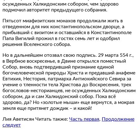
осужденных Халкидонским собором, чем здорово
подмочил авторитет предыдущего собрания.
Пятьсот миафизитских монахов продолжали жить в
отведенном для них константинопольском дворце, а
прибывший с визитом и оставшийся в Константинополе
Папа Вигилий прожил в гостях семь лет и одобрил
решения Вселенского собора.
Но в дальнейшем отозвал свою подпись. 29 марта 554 г.,
в Вербное воскресенье, в Двине открылся поместный
Собор, вновь подтвердивший признание единой
богочеловеческой природы Христа и предавший анафеме
Евтихия, Нестория, патриарха Антиохийского Севира за
учение о тленности тела Христова до Воскресения, трех
богословов-несторианцев, не осужденных Халкидонским
собором, да и сам Халкидонский собор. Пока всё
здорово, да? Но «золотые мыши» еще вернутся, а мокрая
земля еще притянет дождик – и какой!
Лия Аветисян Читать также:
Часть первая
,
Продолжение
следует