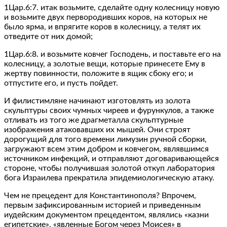
1Цар.6:7. итак возьмите, сделайте одну колесницу новую
и возьмите двух первородивших коров, на которых не
было ярма, и впрягите коров в колесницу, а телят их
отведите от них домой;
1Цар.6:8. и возьмите ковчег Господень, и поставьте его на
колесницу, а золотые вещи, которые принесете Ему в
жертву повинности, положите в ящик сбоку его; и
отпустите его, и пусть пойдет.
И филистимляне начинают изготовлять из золота
скульптуры своих чумных чиреев и фурункулов, а также
отливать из того же драгметалла скульптурные
изображения атаковавших их мышей. Они строят
дорогущий для того времени лимузин ручной сборки,
загружают всем этим добром и ковчегом, являвшимся
источником инфекций, и отправляют договаривающейся
стороне, чтобы получившая золотой откуп лаборатория
бога Израилева прекратила эпидемиологическую атаку.
Чем не прецедент для Константинополя? Впрочем,
первым зафиксированным историей и приведенным
иудейским документом прецедентом, являлись «казни
египетские», «явленные Богом через Моисея» в