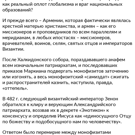
как реальный оплот глобализма и враг национальных
образований?
И прежде всего – Армении, которая фактически являлась
крестной матерью христианства, и армян – как его
миссионеров и проповедников по всем параллелям и
меридианам, в любых ипостасях – миссионеров,
врачевателей, воинов, селян, святых отцов и императоров
Византии.
После Халкидонского собора, пораздававшего анафем
всем изначальным патриархатам, и последовавших
приказов Маркиана подвергать монофизитов заточению
или изгонять, а весь монофизитский «самиздат» сжигать
и распространителей казнить, наступила, правда,
«оттепель».
В 482 г. следующий византийский император Зенон
обратился к клиру и верующим Александрийского
патриархата, воззвав их в декрете «Энотикон» к
консенсусу и определив Иисуса как «единосущного Отцу
по божеству и подобосущного нам по человечеству».
Ответом было перемирие между монофизитами