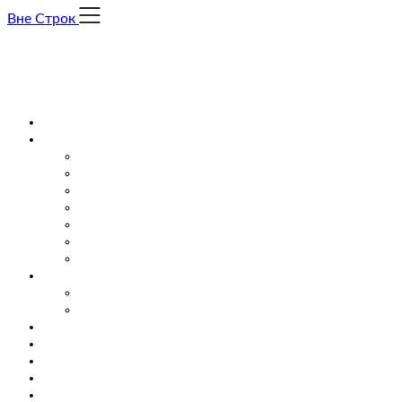
Skip
Вне Строк
to
content