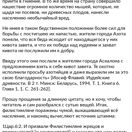
прийти в гниение. В то же время на страну совершило
нашествие огромное количество мышей, которые, не
щадя ни посевов, ни древесных плодов, нанесли
населению необычайный вред.
Не имея в таком бедственном положении более сил для
борьбы с постигшею их напастью, жители города Азота
поняли, что вся беда исходит от находящегося у них
кивота завета, и что их победа над иудеями и захват
кивота не послужили им к добру.
Ввиду этого они послали к жителям города Аскалона с
предложением взять к себе кивот завета. Те охотно
исполнили просьбу азотийцев и даже выразили им за это
свою благодарность» [Иосиф Флавий. Иудейские
древности. В 2 т. Минск: Беларусь, 1994. Т. 1. Книга 6.
Глава 1, 1. С. 261-262].
Прошу прощения за длинную цитату, но я хочу, чтобы
читатель и сам разобрался с сутью вещей. Итак,
филистимляне поражены чумой, выкашивающей всё
население, и наконец вычисляют источник штамма:
1Цар.6:2. И призвали Филистимляне жрецов и
прорицателей [и заклинателей] и сказали: что нам делать