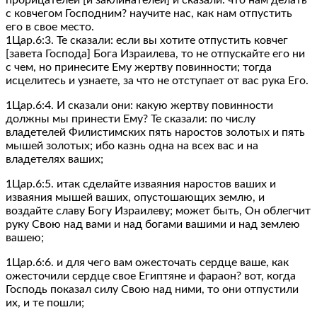
с ковчегом Господним? научите нас, как нам отпустить
его в свое место.
1Цар.6:3. Те сказали: если вы хотите отпустить ковчег
[завета Господа] Бога Израилева, то не отпускайте его ни
с чем, но принесите Ему жертву повинности; тогда
исцелитесь и узнаете, за что не отступает от вас рука Его.
1Цар.6:4. И сказали они: какую жертву повинности
должны мы принести Ему? Те сказали: по числу
владетелей Филистимских пять наростов золотых и пять
мышей золотых; ибо казнь одна на всех вас и на
владетелях ваших;
1Цар.6:5. итак сделайте изваяния наростов ваших и
изваяния мышей ваших, опустошающих землю, и
воздайте славу Богу Израилеву; может быть, Он облегчит
руку Свою над вами и над богами вашими и над землею
вашею;
1Цар.6:6. и для чего вам ожесточать сердце ваше, как
ожесточили сердце свое Египтяне и фараон? вот, когда
Господь показал силу Свою над ними, то они отпустили
их, и те пошли;