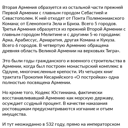
Вторая Армения образуется из остальной части прежней
Первой Армении с главным городом Себастией и
Севастополем. К ней отходят от Понта Полемониакского
Комана; от Еленопонта Зела и Бриза. Всего 5 городов.
Третья Армения образуется из прежней Второй Армении с
главным городом Мелитине и с другими 5-ю городами:
Арка, Арабиссус, Ариаратия, другая Комана и Кукуза.
Всего 6 городов. В четвертую Армению обращена
древняя область Великой Армении на верховьях Тигра».
Это были годы гражданского и военного строительства в
Армении, когда был построен монастырский комплекс в
Одзуне, многочисленные крепости. Из четырех книг
трактата Прокопия Кесарийского «О постройках» одна
полностью посвящена Армении.
Но кроме того, Кодекс Юстиниана, фактически
восстанавливавший Армению как морскую державу,
осуждает ссудный процент. В качестве наказания
ростовщикам предусматриваются изгнание и отъем
имущества.
И тут неожиданно в 532 году, прямо на императорском