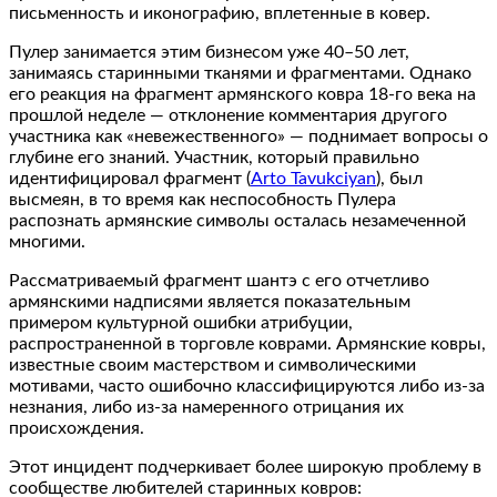
письменность и иконографию, вплетенные в ковер.
Пулер занимается этим бизнесом уже 40–50 лет,
занимаясь старинными тканями и фрагментами. Однако
его реакция на фрагмент армянского ковра 18-го века на
прошлой неделе — отклонение комментария другого
участника как «невежественного» — поднимает вопросы о
глубине его знаний. Участник, который правильно
идентифицировал фрагмент (
Arto Tavukciyan
), был
высмеян, в то время как неспособность Пулера
распознать армянские символы осталась незамеченной
многими.
Рассматриваемый фрагмент шантэ с его отчетливо
армянскими надписями является показательным
примером культурной ошибки атрибуции,
распространенной в торговле коврами. Армянские ковры,
известные своим мастерством и символическими
мотивами, часто ошибочно классифицируются либо из-за
незнания, либо из-за намеренного отрицания их
происхождения.
Этот инцидент подчеркивает более широкую проблему в
сообществе любителей старинных ковров: