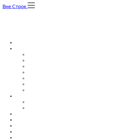
Skip
Вне Строк
to
content