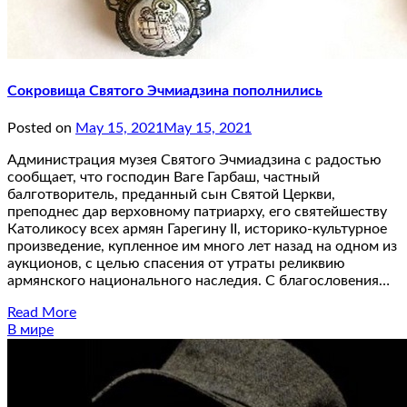
Сокровища Святого Эчмиадзина пополнились
Posted on
May 15, 2021
May 15, 2021
Администрация музея Святого Эчмиадзина с радостью
сообщает, что господин Ваге Гарбаш, частный
балготворитель, преданный сын Святой Церкви,
преподнес дар верховному патриарху, его святейшеству
Католикосу всех армян Гарегину II, историко-культурное
произведение, купленное им много лет назад на одном из
аукционов, с целью спасения от утраты реликвию
армянского национального наследия. С благословения…
Read More
В мире