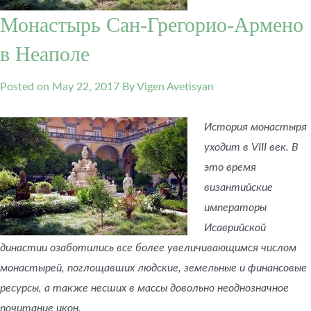
Монастырь Сан-Грегорио-Армено
в Неаполе
Posted on
May 22, 2017
By Vigen Avetisyan
История монастыря
уходит в VIII век. В
это время
византийские
императоры
Исаврийской
династии озаботились все более увеличивающимся числом
монастырей, поглощавших людские, земельные и финансовые
ресурсы, а также несших в массы довольно неоднозначное
почитание икон.