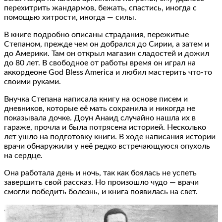
перехитрить жандармов, бежать, спастись, иногда с
помощью хитрости, иногда — силы.
В книге подробно описаны страдания, пережитые
Степаном, прежде чем он добрался до Сирии, а затем и
до Америки. Там он открыл магазин сладостей и дожил
до 80 лет. В свободное от работы время он играл на
аккордеоне God Bless America и любил мастерить что-то
своими руками.
Внучка Степана написала книгу на основе писем и
дневников, которые её мать сохранила и никогда не
показывала дочке. Доун Анаид случайно нашла их в
гараже, прочла и была потрясена историей. Несколько
лет ушло на подготовку книги. В ходе написания истории
врачи обнаружили у неё редко встречающуюся опухоль
на сердце.
Она работала день и ночь, так как боялась не успеть
завершить свой рассказ. Но произошло чудо — врачи
смогли победить болезнь, и книга появилась на свет.