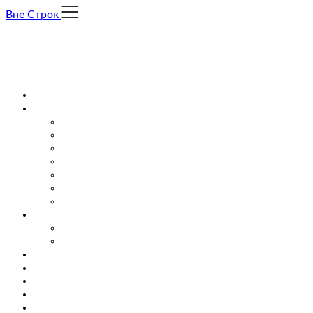
Skip
Вне Строк
to
content