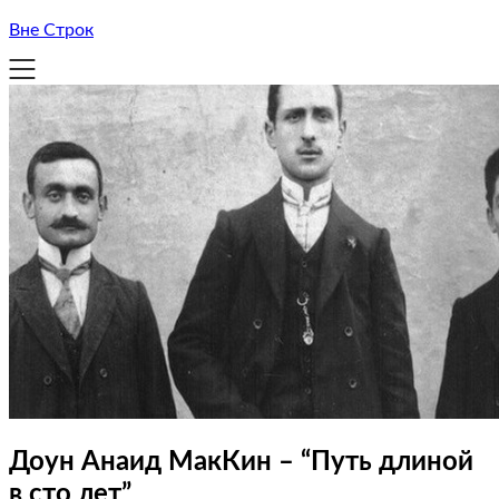
Вне Строк
Доун Анаид МакКин – “Путь длиной
в сто лет”