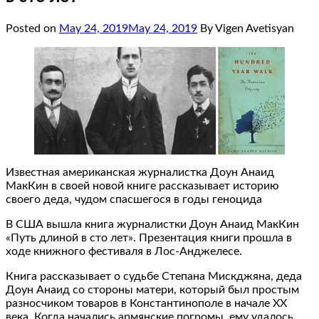
Posted on
May 24, 2019
May 24, 2019
By Vigen Avetisyan
Известная американская журналистка Доун Анаид
МакКин в своей новой книге рассказывает историю
своего деда, чудом спасшегося в годы геноцида
В США вышла книга журналистки Доун Анаид МакКин
«Путь длиной в сто лет». Презентация книги прошла в
ходе книжного фестиваля в Лос-Анджелесе.
Книга рассказывает о судьбе Степана Мискджяна, деда
Доун Анаид со стороны матери, который был простым
разносчиком товаров в Константинополе в начале ХХ
века. Когда начались армянские погромы, ему удалось