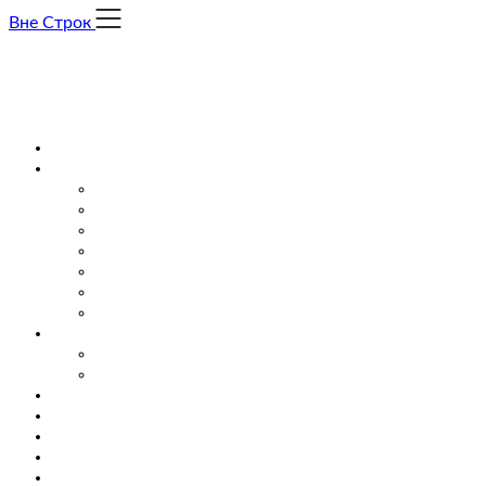
Skip
Вне Строк
to
content