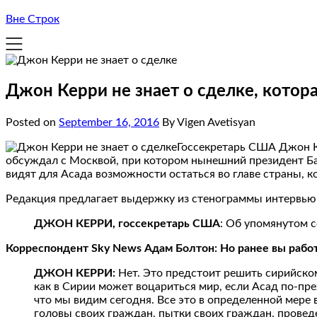
Вне Строк
Джон Керри не знает о сделке, котора
Posted on
September 16, 2016
By Vigen Avetisyan
Госсекретарь США Джон Ке
обсуждал с Москвой, при котором нынешний президент Баш
видят для Асада возможности остаться во главе страны, к
Редакция предлагает выдержку из стенограммы интервью 
ДЖОН КЕРРИ, госсекретарь США
: Об упомянутом с
Корреспондент Sky News Адам Болтон: Но ранее вы работ
ДЖОН КЕРРИ:
Нет. Это предстоит решить сирийском
как в Сирии может воцариться мир, если Асад по-пре
что мы видим сегодня. Все это в определенной мере
головы своих граждан, пытки своих граждан, проведе