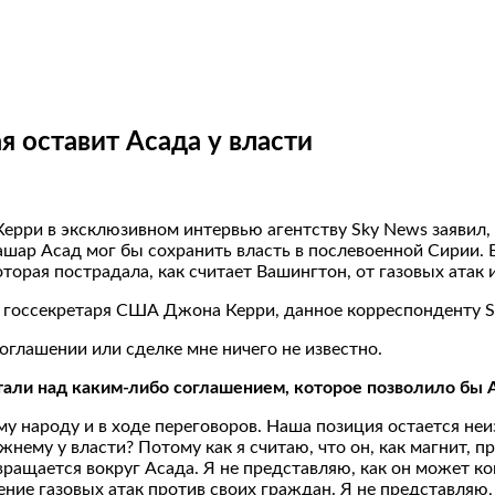
я оставит Асада у власти
рри в эксклюзивном интервью агентству Sky News заявил, ч
ар Асад мог бы сохранить власть в послевоенной Сирии. В
оторая пострадала, как считает Вашингтон, от газовых ата
госсекретаря США Джона Керри, данное корреспонденту Sky
оглашении или сделке мне ничего не известно.
али над каким-либо соглашением, которое позволило бы А
у народу и в ходе переговоров. Наша позиция остается неи
жнему у власти? Потому как я считаю, что он, как магнит, 
 вращается вокруг Асада. Я не представляю, как он может 
ние газовых атак против своих граждан. Я не представляю, 