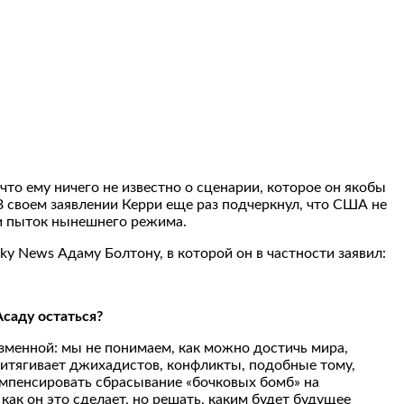
то ему ничего не известно о сценарии, которое он якобы
 своем заявлении Керри еще раз подчеркнул, что США не
к и пыток нынешнего режима.
 News Адаму Болтону, в которой он в частности заявил:
саду остаться?
зменной: мы не понимаем, как можно достичь мира,
притягивает джихадистов, конфликты, подобные тому,
компенсировать сбрасывание «бочковых бомб» на
как он это сделает, но решать, каким будет будущее