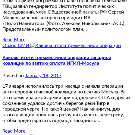
этом в эфире программы «Право голоса» на телеканале
ТВЦ заявил гендиректор Института политических
исследований, член Общественной палаты РФ Сергей
Марков, мнение которого приводит ИА
«ПолитНавигатор». (Фото: Алексей Никольский/ТАСС)
Представленный политологом план…
Read More
Обзор СМИ
Каковы итоги трехмесячной операции западной
коалиции по взятию оплота ИГИЛ-Мосула
Posted on
January 18, 2017
17 января исполнилось три месяца с начала операции
антитеррористической коалиции по взятию Мосула. За
это время иракской армии при поддержке США и других
союзников удалось достичь берегов реки Тигр в
городской черте. Но какой ценой? Как минимум, для
этого авиации пришлось разрушить мосты через реку,
чтобы предотвратить подход с западного…
Read More