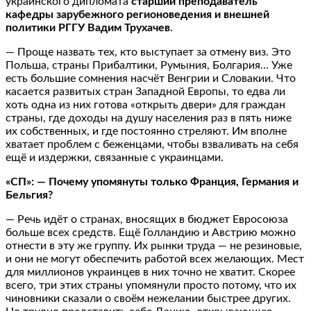
украинского дипломата
старший преподаватель
кафедры зарубежного регионоведения и внешней
политики РГГУ Вадим Трухачев
.
— Проще назвать тех, кто выступает за отмену виз. Это
Польша, страны Прибалтики, Румыния, Болгария… Уже
есть большие сомнения насчёт Венгрии и Словакии. Что
касается развитых стран Западной Европы, то едва ли
хоть одна из них готова «открыть двери» для граждан
страны, где доходы на душу населения раз в пять ниже
их собственных, и где постоянно стреляют. Им вполне
хватает проблем с беженцами, чтобы взваливать на себя
ещё и издержки, связанные с украинцами.
«СП»: — Почему упомянуты только Франция, Германия и
Бельгия?
— Речь идёт о странах, вносящих в бюджет Евросоюза
больше всех средств. Ещё Голландию и Австрию можно
отнести в эту же группу. Их рынки труда — не резиновые,
и они не могут обеспечить работой всех желающих. Мест
для миллионов украинцев в них точно не хватит. Скорее
всего, три этих страны упомянули просто потому, что их
чиновники сказали о своём нежелании быстрее других.