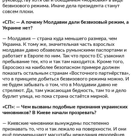
безвизового режима. Иначе дела президента станут
совсем плохи.
«СП»: — А почему Молдавии дали безвизовый режим, а
Украине нет?
— Молдавия — страна куда меньшего размера, чем
Украина. К тому же, значительная часть взрослых
молдаван давно обзавелась румынскими паспортами и
работает в Европе по ним. Так что просто ЕС узаконил
пребывание тех, кто и так там находится. Кроме того,
Евросоюз на наиболее безопасном примере должен
показать остальным странам «Восточного партнёрства»,
что в принципе добиться безвизового режима можно. И
не будем забывать о том, что в Молдавии давно не
стреляют. Да, там ужасающая бедность, там то и дело
бурлит улица, но пока страна остаётся мирной.
«СП»: — Чем вызваны подобные признания украинских
чиновников? В Киеве начали прозревать?
— Киевские чиновники вынуждены постепенно
признавать то, что и так лежало на поверхности. И они
ещё преуменьшают масштабы нежелания европейцев