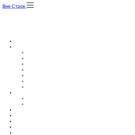
Skip
Вне Строк
to
content