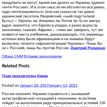
придумать не могут, кроме как делать из Украины эдакую
«анти-Россию». И в этом смысле им абсолютно все равно,
куда «интегрироваться» (или как сказал не так давно
украинский писатель Яворивский, «чьей подстилкой
быть») — Европы ли, Америки ли, Китая ли. Если завтра
вдруг окажется, что Европа в упадке, а резко выросла
экономика, скажем, Африки — смею вас заверить, тут же
появится масса учебников, доказывающих, что украинцы
испокон веку были африканцами и на знамена будут
вынесены лозунги «афроинтеграции Украины». Лишь бы
не с Россией, лишь бы против России.
Дмитрий Родионов
Обзор СМИ
В Киеве заподозрили
Related Posts
План перезагрузки Киева
Posted on
January 20, 2017
January 13, 2021
Россия поможет Украине справиться с нынешней
катастрофической ситуацией в экономике, если Киев
пойдет на выполнение ряда принципиальных условий. Об