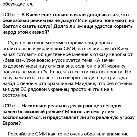
обсуждается.
«СП»: — В Киеве еще только начали догадываться, что
безвизовый режим им не дадут? Или давно понимают, но
боятся сказать вслух? Долго ли им еще удастся кормить
народ этой сказкой?
— Судя по активным комментариям придворных
политологов и украинских СМИ, на всякий случай Киев
начал готовить общественное мнение к отказу Европы от
«безвиза». Уже вовсю муссируется тема: «А зачем
рядовому украинцу отмена виз, если он и в Жмеринку
поехать не может?». Ясно, что все эти «ж» неспроста. Но
хочу заметить, что все это говорят люди, еще три года
назад с пеной у рта оравшие на Майдане, что без отмены
виз для ЕС рядовой украинец просто жить в не в
состоянии.
«СП»: — Насколько реально для украинцев сегодня
важен безвизовый режим? Многие ли смогут им
воспользоваться, и представляет ли это реальную угрозу
Европе?
— Российские СМИ как-то не очень обратили внимание