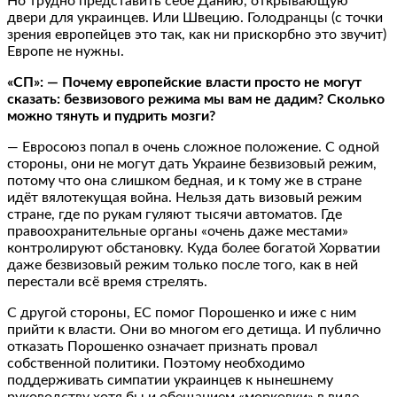
Но трудно представить себе Данию, открывающую
двери для украинцев. Или Швецию. Голодранцы (с точки
зрения европейцев это так, как ни прискорбно это звучит)
Европе не нужны.
«СП»: — Почему европейские власти просто не могут
сказать: безвизового режима мы вам не дадим? Сколько
можно тянуть и пудрить мозги?
— Евросоюз попал в очень сложное положение. С одной
стороны, они не могут дать Украине безвизовый режим,
потому что она слишком бедная, и к тому же в стране
идёт вялотекущая война. Нельзя дать визовый режим
стране, где по рукам гуляют тысячи автоматов. Где
правоохранительные органы «очень даже местами»
контролируют обстановку. Куда более богатой Хорватии
даже безвизовый режим только после того, как в ней
перестали всё время стрелять.
С другой стороны, ЕС помог Порошенко и иже с ним
прийти к власти. Они во многом его детища. И публично
отказать Порошенко означает признать провал
собственной политики. Поэтому необходимо
поддерживать симпатии украинцев к нынешнему
руководству хотя бы и обещанием «морковки» в виде