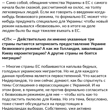
— Само собой, обещания членства Украины в ЕС с самого
начала были сказкой, рассчитанной на охлос, на толпу
легковерных людей. Если же говорить о введении когда-
нибудь безвизового режима, то формально ЕС может что-
нибудь придумать специально для Украины: чтобы новый
режим назывался «безвизовым», но в итоге на деле
людям было бы еще тяжелее въехать в ЕС.
«СП»: — Действительно ли именно указанные три
страны пытаются затормозить предоставление Украине
безвизового режима? А как же Голландия, завалившая
Киеву евроинтеграцию? А другие страны не боятся
миграции?
— Многие страны ЕС побаиваются наплыва бедных,
голодных украинских мигрантов. Но не для каждого
данная проблема является первостепенной. Что касается
Нидерландов, то они сейчас думают, как бы спрыгнуть с
темы Соглашения о евроассоциации с Украиной. И на
этом фоне, в принципе, не против формально согласиться
с безвизовым режимом для нее — чтобы хоть как-то
подсластить пилюлю для Киева. Но эта тема, безусловно,
тоже станет обсуждаться на предстоящих в
Нидерландах выборах. Собственно, уже активно