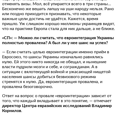
отменять визы. Мол, всё упирается всего в три страны…
Бесконечно же вешать лапшу на уши народу нельзя. Рано
или поздно приходится признавать, что некоторые
важные цели достичь не удаётся. Кажется, время
пришло. Уж слишком хорошо миллионы украинцев видят,
что на практике Европа стала для них дальше, а не ближе.
«СП»: — Можно ли считать, что евроинтеграция Украины
полностью провалена? А был ли у нее шанс на успех?
— Если считать целью евроинтеграции именно приём в
Евросоюз, то шансы Украины изначально равнялись
нулю. Ей этого никто никогда не обещал, и нынешние
власти пудрили мозги и себе, и согражданам. А в
ситуации с вялотекущей войной и ужасающей нищетой
населения шансы добиться безвизового режима
стремятся к нулю. Да, евроинтеграция провалена, и
провалена безоговорочно.
Ответ на вопрос о провале «евроинтеграции» зависит от
того, что каждый вкладывает в это понятие, — отмечает
директор Центра евразийских исследований Владимир
Корнилов
.