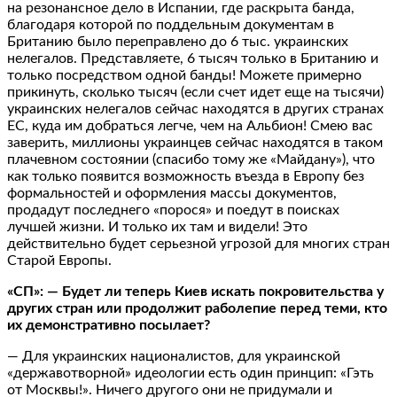
на резонансное дело в Испании, где раскрыта банда,
благодаря которой по поддельным документам в
Британию было переправлено до 6 тыс. украинских
нелегалов. Представляете, 6 тысяч только в Британию и
только посредством одной банды! Можете примерно
прикинуть, сколько тысяч (если счет идет еще на тысячи)
украинских нелегалов сейчас находятся в других странах
ЕС, куда им добраться легче, чем на Альбион! Смею вас
заверить, миллионы украинцев сейчас находятся в таком
плачевном состоянии (спасибо тому же «Майдану»), что
как только появится возможность въезда в Европу без
формальностей и оформления массы документов,
продадут последнего «порося» и поедут в поисках
лучшей жизни. И только их там и видели! Это
действительно будет серьезной угрозой для многих стран
Старой Европы.
«СП»: — Будет ли теперь Киев искать покровительства у
других стран или продолжит раболепие перед теми, кто
их демонстративно посылает?
— Для украинских националистов, для украинской
«державотворной» идеологии есть один принцип: «Гэть
от Москвы!». Ничего другого они не придумали и