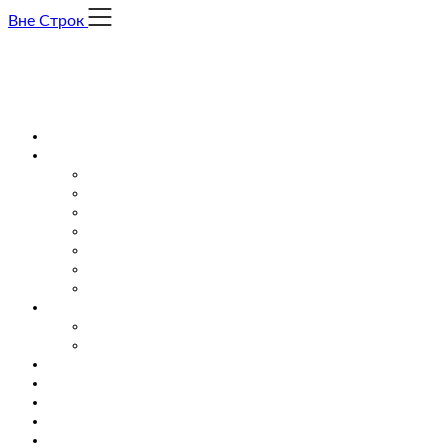
Skip
Вне Строк
to
content