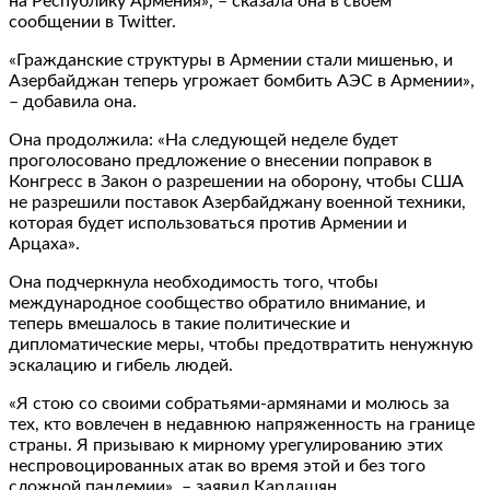
на Республику Армения», – сказала она в своем
сообщении в Twitter.
«Гражданские структуры в Армении стали мишенью, и
Азербайджан теперь угрожает бомбить АЭС в Армении»,
– добавила она.
Она продолжила: «На следующей неделе будет
проголосовано предложение о внесении поправок в
Конгресс в Закон о разрешении на оборону, чтобы США
не разрешили поставок Азербайджану военной техники,
которая будет использоваться против Армении и
Арцаха».
Она подчеркнула необходимость того, чтобы
международное сообщество обратило внимание, и
теперь вмешалось в такие политические и
дипломатические меры, чтобы предотвратить ненужную
эскалацию и гибель людей.
«Я стою со своими собратьями-армянами и молюсь за
тех, кто вовлечен в недавнюю напряженность на границе
страны. Я призываю к мирному урегулированию этих
неспровоцированных атак во время этой и без того
сложной пандемии», – заявил Кардашян.