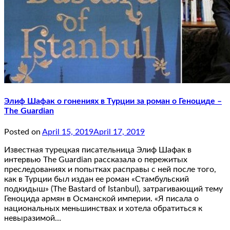
Элиф Шафак о гонениях в Турции за роман о Геноциде –
The Guardian
Posted on
April 15, 2019
April 17, 2019
Известная турецкая писательница Элиф Шафак в
интервью The Guardian рассказала о пережитых
преследованиях и попытках расправы с ней после того,
как в Турции был издан ее роман «Стамбульский
подкидыш» (The Bastard of Istanbul), затрагивающий тему
Геноцида армян в Османской империи. «Я писала о
национальных меньшинствах и хотела обратиться к
невыразимой…