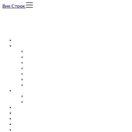
Skip
Вне Строк
to
content