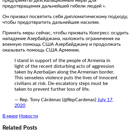
предприняты деэскалационные меры для
предотвращения дальнейшей гибели людей ».
Он призвал посвятить себя дипломатическому подходу,
чтобы предотвратить дальнейшее насилие.
Принять меры сейчас, чтобы призвать Конгресс осудить
нападение Азербайджана, наложить ограничения на
военную помощь США Азербайджану и продолжать
оказывать помощь США Армении.
I stand in support of the people of Armenia in
light of the recent disturbing acts of aggression
taken by Azerbaijan along the Armenian border.
This senseless violence puts the lives of innocent
civilians at risk. De-escalatory steps must be
taken to prevent further loss of life.
— Rep. Tony Cárdenas (@RepCardenas)
July 17,
2020
В мире
Новости
Related Posts