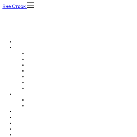
Skip
Вне Строк
to
content