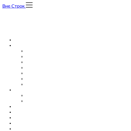
Skip
Вне Строк
to
content