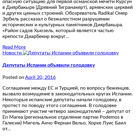
опасную ситуацию для первой османской мечети Курсун
в Диярбакыре (Древний Тигранакерт), армянских церквей
и других ценных строений. Обозреватель Radikal Омер
Эрбиль рассказал о безжалостном разрушении
исторических и культурных памятников Диярбакыра.
«Район садов Хьюзель, который является частью
крепости Диарбекир вокруг…
Read More
Новости
Депутаты Испании объявили голодовку
Posted on
April 20, 2016
Соглашение между ЕС и Турцией, по вопросу беженцев,
вызвало возмущение в законодательных кругах Испании.
Некоторые испанские депутаты начали голодовку, в
протест по поводу этого соглашения. В голодовке
принимают участие четверо законодателей – депутат от
En Marea (региональное отделение партии Podemos в
Галисии) Мигель Анчо Фернан Вельо, Хорхе Луис Баил
от…