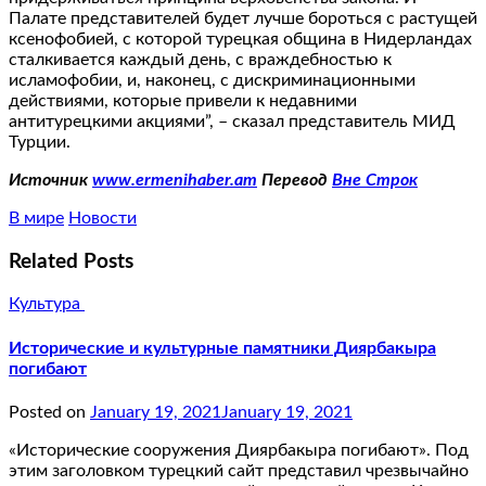
Палате представителей будет лучше бороться с растущей
ксенофобией, с которой турецкая община в Нидерландах
сталкивается каждый день, с враждебностью к
исламофобии, и, наконец, с дискриминационными
действиями, которые привели к недавними
антитурецкими акциями”, – сказал представитель МИД
Турции.
Источник
www.ermenihaber.am
Перевод
Вне Строк
В мире
Новости
Related Posts
Культура
Исторические и культурные памятники Диярбакыра
погибают
Posted on
January 19, 2021
January 19, 2021
«Исторические сооружения Диярбакыра погибают». Под
этим заголовком турецкий сайт представил чрезвычайно