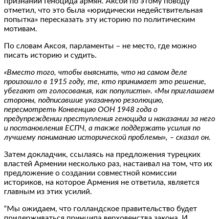
признании Геноцида армян. Аксой по этому поводу
отметил, что это была «юридически недействительная
попытка» пересказать эту историю по политическим
мотивам.
По словам Аксоя, парламенты – не место, где можно
писать историю и судить.
«Вместо того, чтобы выяснить, что на самом деле
произошло в 1915 году, те, кто принимает это решение,
убегают от голосования, как популисты». «Мы приглашаем
стороны, подписавшие указанную резолюцию,
пересмотреть Конвенцию ООН 1948 года о
предупреждении преступления геноцида и наказании за него
и постановления ЕСПЧ, а также поддержать усилия по
лучшему пониманию исторической проблемы», – сказал он.
Затем докладчик, ссылаясь на предложения турецких
властей Армении несколько раз, настаивал на том, что их
предложение о создании совместной комиссии
историков, на которое Армения не ответила, является
главным из этих усилий.
“Мы ожидаем, что голландское правительство будет
придерживаться принципа верховенства закона. И