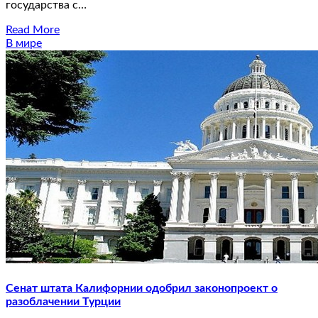
государства с…
Read More
В мире
Сенат штата Калифорнии одобрил законопроект о
разоблачении Турции