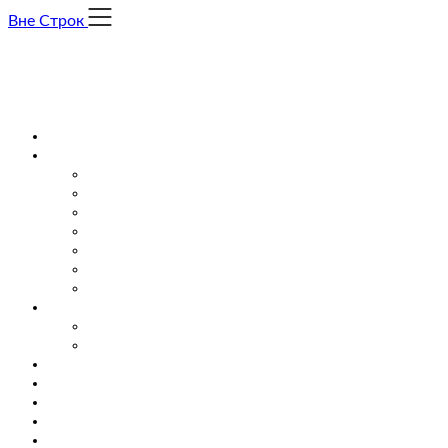
Skip
Вне Строк
to
content