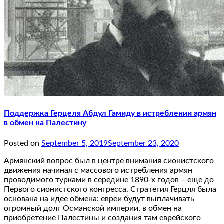
Поддержка Герцеля Абдул Гамиду в истреблении армян
в обмен на Палестину
Posted on
September 5, 2019
September 23, 2020
Армянский вопрос был в центре внимания сионистского
движения начиная с массового истребления армян
проводимого турками в середине 1890-х годов – еще до
Первого сионистского конгресса. Стратегия Герцля была
основана на идее обмена: евреи будут выплачивать
огромный долг Османской империи, в обмен на
приобретение Палестины и создания там еврейского