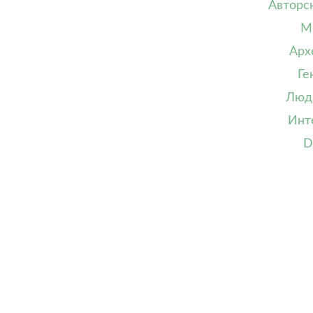
Авторс
М
Арх
Ге
Люд
Инт
D