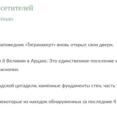
осетителей
tisyan
заповедник «Тигранакерт» вновь открыл свои двери.
 II Великим в Арцахе. Это единственное поселение 
раскопки.
родской цитадели, каменные фундаменты стен, часть
некоторые из находок обнаруженных за последние 4 