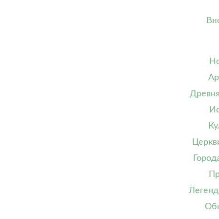
Вн
Но
Ар
Древня
Ис
Ку
Церкв
Город
Пр
Легенд
Об