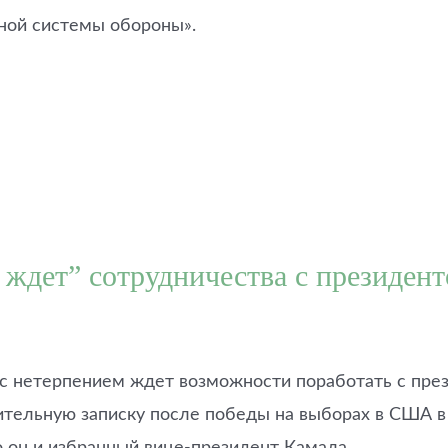
жной системы обороны».
м ждет” сотрудничества с президе
с нетерпением ждет возможности поработать с пре
ительную записку после победы на выборах в США в
то он и избранный вице-президент Камала…