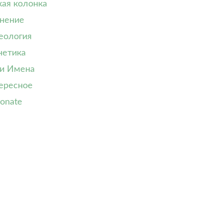
кая колонка
нение
еология
нетика
и Имена
ересное
onate