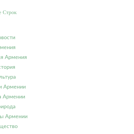
е Строк
вости
мения
я Армения
тория
льтура
и Армении
а Армении
ирода
ы Армении
щество