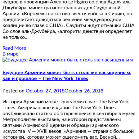
курдов в провинции Алеппо Le Figaro со слов Аделя аль-
Джубейра, министра иностранных дел Саудовской
Аравии: «Королевство готово ввести войска в Сирию, но
предпочитает дождаться решение международной
коалиции во главе с США». Саудиты ждут отмашки США
Со слов аль-Джубейра, «алгоритм действий определяет
не только…
Read More
В мире
Будущее Армении может быть столь же насыщенным,
как и прошлое – The New York Times
Posted on
October 27, 2018
October 26, 2018
История Армении может ошеломить вас: The New York
Times. Американское издание The New York Times
опубликовало статью об открывшейся в сентябре в музее
Метрополитен выставке, на которой представлены
святыни Армянской церкви и образцы армянского
искусства IV — XVIII веков. «Армения — страна с большой
историей, которая может ошеломить вас. Весной…