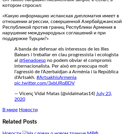
котором спросил:
«Какую информацию испанская дипломатия имеет в
отношении агрессии, совершенной Азербайджанской
Республикой против границ Республики Армения в
нарушение международных соглашений и при
поддержке Турции?»
A banda de defensar els interessos de les Illes
Balears i treballar en clau progressista i ecologista
al
@Senadoesp
no podem obviar el compromís
internacionalista. Per això em preocupa molt
l'agressió de l'Azerbaidjan a Armènia i la República
d'Artsakh.
#ArtsakhisArmenia
pic.twitter.com/3xblJRqBDV
— Vicenç Vidal Matas (@vidalmatas14)
July 23,
2020
В мире
Новости
Related Posts
Новости