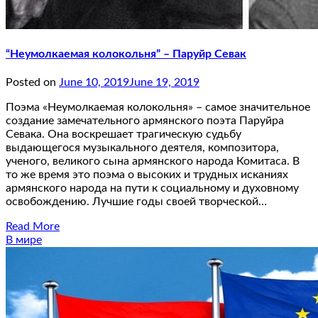
“Неумолкаемая колокольня” – Паруйр Севак
Posted on
June 10, 2019
June 19, 2019
Поэма «Неумолкаемая колокольня» – самое значительное
создание замечательного армянского поэта Паруйра
Севака. Она воскрешает трагическую судьбу
выдающегося музыкального деятеля, композитора,
ученого, великого сына армянского народа Комитаса. В
то же время это поэма о высоких и трудных исканиях
армянского народа на пути к социальному и духовному
освобождению. Лучшие годы своей творческой…
Read More
В мире