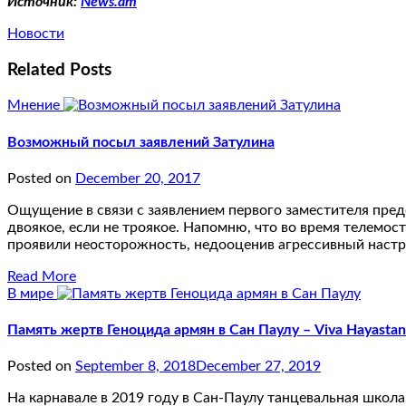
Источник:
News.am
Новости
Related Posts
Мнение
Возможный посыл заявлений Затулина
Posted on
December 20, 2017
Ощущение в связи с заявлением первого заместителя пред
двоякое, если не троякое. Напомню, что во время телемо
проявили неосторожность, недооценив агрессивный наст
Read More
В мире
Память жертв Геноцида армян в Сан Паулу – Viva Hayastan
Posted on
September 8, 2018
December 27, 2019
На карнавале в 2019 году в Сан-Паулу танцевальная школа