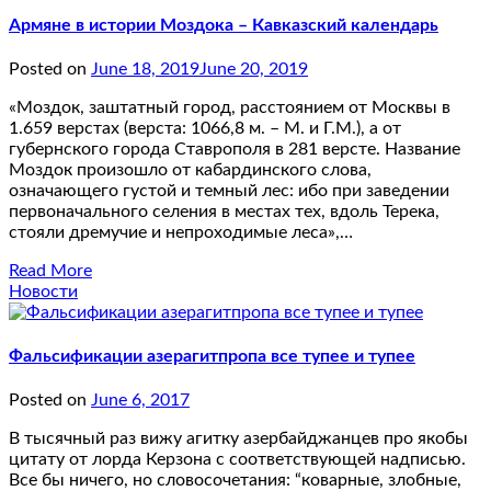
Армяне в истории Моздока – Кавказский календарь
Posted on
June 18, 2019
June 20, 2019
«Моздок, заштатный город, расстоянием от Москвы в
1.659 верстах (верста: 1066,8 м. – М. и Г.М.), а от
губернского города Ставрополя в 281 версте. Название
Моздок произошло от кабардинского слова,
означающего густой и темный лес: ибо при заведении
первоначального селения в местах тех, вдоль Терека,
стояли дремучие и непроходимые леса»,…
Read More
Новости
Фальсификации азерагитпропа все тупее и тупее
Posted on
June 6, 2017
В тысячный раз вижу агитку азербайджанцев про якобы
цитату от лорда Керзона с соответствующей надписью.
Все бы ничего, но словосочетания: “коварные, злобные,