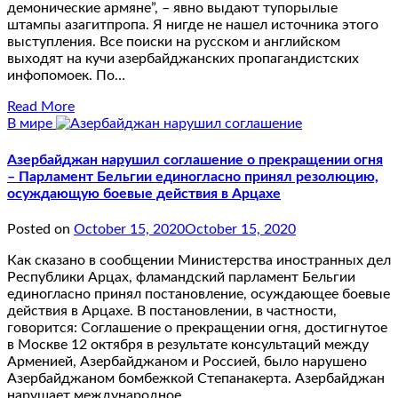
демонические армяне”, – явно выдают тупорылые
штампы азагитпропа. Я нигде не нашел источника этого
выступления. Все поиски на русском и английском
выходят на кучи азербайджанских пропагандистских
инфопомоек. По…
Read More
В мире
Азербайджан нарушил соглашение о прекращении огня
– Парламент Бельгии единогласно принял резолюцию,
осуждающую боевые действия в Арцахе
Posted on
October 15, 2020
October 15, 2020
Как сказано в сообщении Министерства иностранных дел
Республики Арцах, фламандский парламент Бельгии
единогласно принял постановление, осуждающее боевые
действия в Арцахе. В постановлении, в частности,
говорится: Соглашение о прекращении огня, достигнутое
в Москве 12 октября в результате консультаций между
Арменией, Азербайджаном и Россией, было нарушено
Азербайджаном бомбежкой Степанакерта. Азербайджан
нарушает международное…