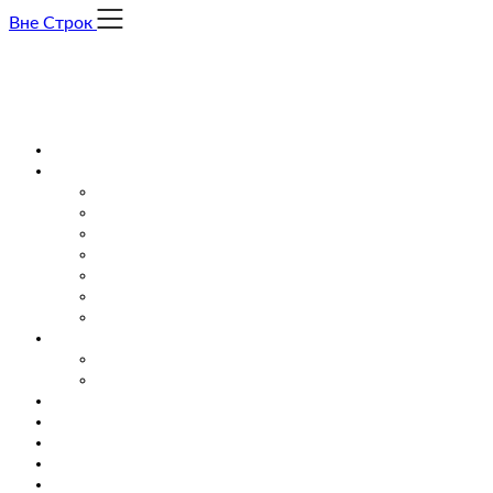
Skip
Вне Строк
to
content