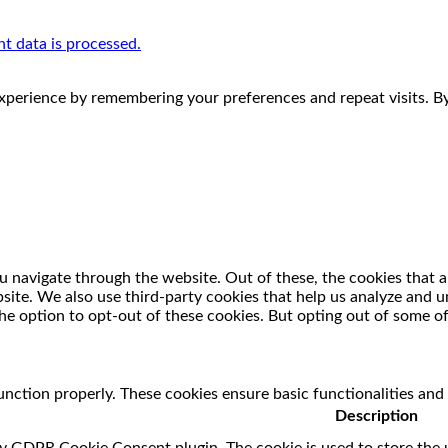
 data is processed.
perience by remembering your preferences and repeat visits. By 
 navigate through the website. Out of these, the cookies that a
ebsite. We also use third-party cookies that help us analyze and
he option to opt-out of these cookies. But opting out of some o
unction properly. These cookies ensure basic functionalities and
Description
by GDPR Cookie Consent plugin. The cookie is used to store the u