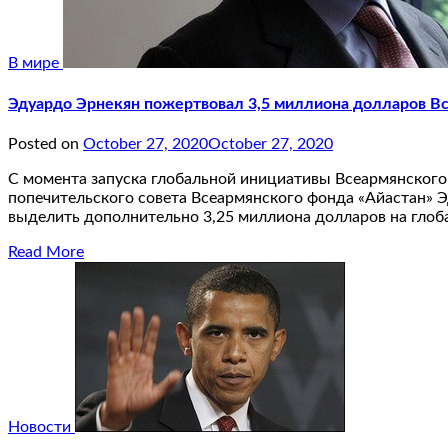
В мире
Эдуардо Эрнекян пожертвовал 3,5 миллиона долларов В
Posted on
October 27, 2020
October 27, 2020
С момента запуска глобальной инициативы Всеармянского
попечительского совета Всеармянского фонда «Айастан» 
выделить дополнительно 3,25 миллиона долларов на глоб
Read More
Новости