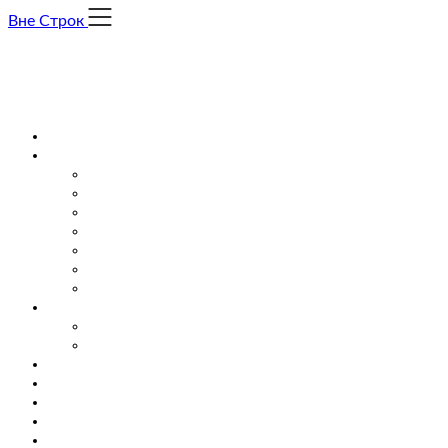
Skip
Вне Строк
to
content