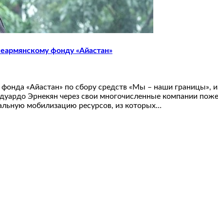
сеармянскому фонду «Айастан»
 фонда «Айастан» по сбору средств «Мы – наши границы», 
Эдуардо Эрнекян через свои многочисленные компании поже
альную мобилизацию ресурсов, из которых…