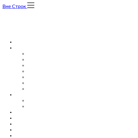
Skip
Вне Строк
to
content