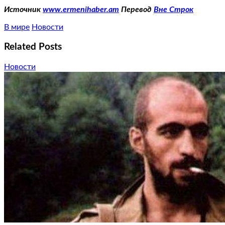
Источник
www.ermenihaber.am
Перевод
Вне Строк
В мире
Новости
Related Posts
Новости