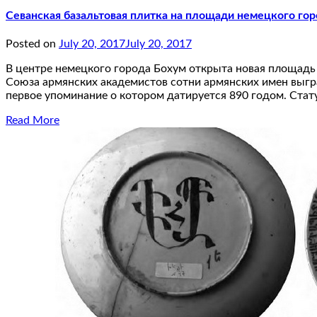
Севанская базальтовая плитка на площади немецкого го
Posted on
July 20, 2017
July 20, 2017
В центре немецкого города Бохум открыта новая площадь
Союза армянских академистов сотни армянских имен выгр
первое упоминание о котором датируется 890 годом. Стат
Read More