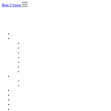
Skip
Вне Строк
to
content