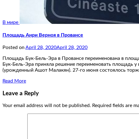
В мире
Площадь Анри Верноя в Провансе
Posted on
April 28, 2020
April 28, 2020
Площадь Бук-Бель-Эра в Провансе переименована в площа
Бук-Бель-Эра приняла решение переименовать площадь у 
(урожденный Ашот Малакян). 27-го июня состоялось тор
Read More
Leave a Reply
Your email address will not be published.
Required fields are 