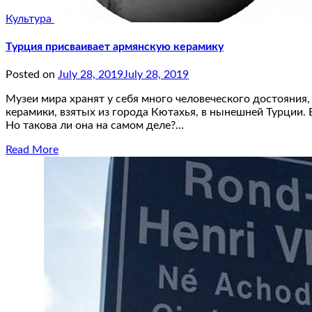
Культура
Турция присваивает армянскую керамику
Posted on
July 28, 2019
July 28, 2019
Музеи мира хранят у себя много человеческого достояния,
керамики, взятых из города Кютахья, в нынешней Турции. В
Но такова ли она на самом деле?…
Read More