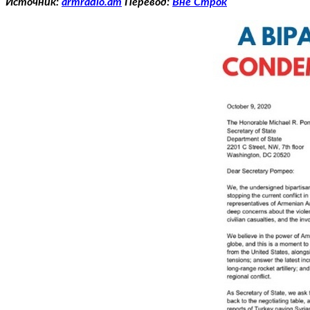
Источник:
armradio.am
Перевод:
Вне Строк