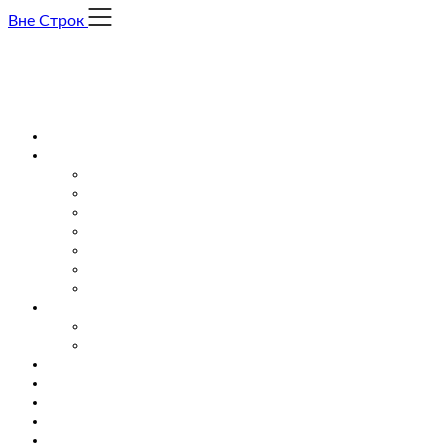
Skip
Вне Строк
to
content