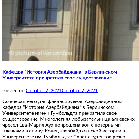
Кафедра “История Азербайджана” в Берлинском
Университете прекратила свое существование
Posted on
October 2, 2021
October 2, 2021
Со вчерашнего дня финансируемая Азербайджаном
кафедра “История Азербайджана” в Берлинском
Университете имени Гумбольдта прекратила свое
существование. Многолетняя лобызательница алиевских
чресел Ева-Мария Аух попрошена вон с позорными
плевками в спину. Конец азербайджанской истории в
Университете им. Гумбольдта: Совет студентов резко