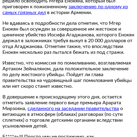
решило освободить Мгера Енокяна, который был
приговорен к пожизненному
заключению по одному из
самых грязных дел
в истории Армении.
Не вдаваясь в подробности дела отметим, что Мгер
Енокян был осужден за совершенное им жестокое и
циничное убийство Иосифа Агаджанова, которого Енокян
держал в заложниках требуя выкуп в 20 000 долларов от
отца Агаджанова. Отметим также, что впоследствии
Енокян несколько раз пытался бежать из под стражи.
Известно, что комиссия по помиливанию, возглавляемая
Артаком Зейналяном, дала положительное заключение
по делу жестокого убийцы. Пойдет ли глава
правительства на чудовищный шаг помилования убийцы
или нет скоро станет известно.
В довершение к происходящему этого дня, остается
отметить заявление первого вице премьера Арарата
Мирзояна,
сделанного на заседании правительства
о
витающих в атмосфере (облаках) разговорах (по сути
сплетнях) о торговле детскими органами вследствии
усыновления детей.
Б****дь!!! Просто уму не постижимо, как