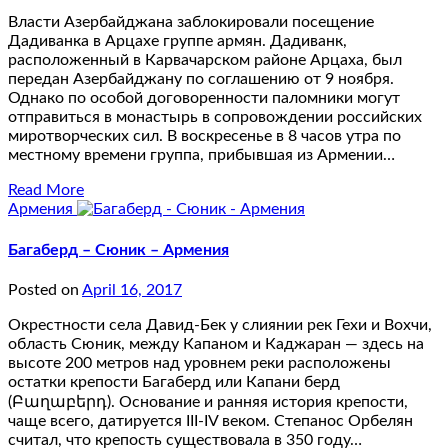
Власти Азербайджана заблокировали посещение
Дадиванка в Арцахе группе армян. Дадиванк,
расположенный в Карвачарском районе Арцаха, был
передан Азербайджану по соглашению от 9 ноября.
Однако по особой договоренности паломники могут
отправиться в монастырь в сопровождении российских
миротворческих сил. В воскресенье в 8 часов утра по
местному времени группа, прибывшая из Армении…
Read More
Армения
Багаберд – Сюник – Армения
Posted on
April 16, 2017
Окрестности села Давид-Бек у слиянии рек Гехи и Вохчи,
область Сюник, между Капаном и Каджаран — здесь на
высоте 200 метров над уровнем реки расположены
остатки крепости Багаберд или Капани берд
(Բաղաբերդ). Основание и ранняя история крепости,
чаще всего, датируется III-IV веком. Степанос Орбелян
считал, что крепость существовала в 350 году…