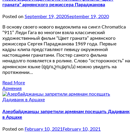
граната” армянского режиссера Параджанова
Posted on
September 19, 2020
September 19, 2020
В основу своего нового видеоклипа на сингл Chromatica
“911” Леди Гага во многом взяла классический
художественный фильм “Цвет граната” армянского
режиссера Сергея Параджанова 1969 года. Первые
кадры клипа представляют певицу окруженной
настоящими гранатами. Постер самого фильма
ненадолго появляется в ролике. Слово “осторожность” на
армянском языке (զգուշություն) можно увидеть на
протяжении…
Read More
Армения
Азербайджанцы запретили армянам посещать Дадиванк
в Арцахе
Posted on
February 10, 2021
February 10, 2021