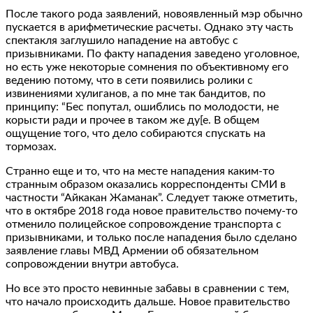
После такого рода заявлений, новоявленный мэр обычно
пускается в арифметические расчеты. Однако эту часть
спектакля заглушило нападение на автобус с
призывниками. По факту нападения заведено уголовное,
но есть уже некоторые сомнения по объективному его
ведению потому, что в сети появились ролики с
извинениями хулиганов, а по мне так бандитов, по
принципу: “Бес попутал, ошиблись по молодости, не
корысти ради и прочее в таком же ду[е. В общем
ощущение того, что дело собираются cпускать на
тормозах.
Странно еще и то, что на месте нападения каким-то
странным образом оказались корреспонденты СМИ в
частности “Айкакан Жаманак”. Следует также отметить,
что в октябре 2018 года новое правительство почему-то
отменило полицейское сопровождение транспорта с
призывниками, и только после нападения было сделано
заявление главы МВД Армении об обязательном
сопровождении внутри автобуса.
Но все это просто невинные забавы в сравнении с тем,
что начало происходить дальше. Новое правительство