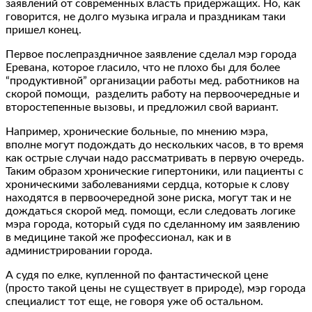
заявлений от современных власть придержащих. Но, как
говорится, не долго музыка играла и праздникам таки
пришел конец.
Первое послепраздничное заявление сделал мэр города
Еревана, которое гласило, что не плохо бы для более
“продуктивной” организации работы мед. работников на
скорой помощи, разделить работу на первоочередные и
второстепенные вызовы, и предложил свой вариант.
Например, хронические больные, по мнению мэра,
вполне могут подождать до нескольких часов, в то время
как острые случаи надо рассматривать в первую очередь.
Таким образом хронические гипертоники, или пациенты с
хроническими заболеваниями сердца, которые к слову
находятся в первоочередной зоне риска, могут так и не
дождаться скорой мед. помощи, если следовать логике
мэра города, который судя по сделанному им заявлению
в медицине такой же профессионал, как и в
администрировании города.
А судя по елке, купленной по фантастической цене
(просто такой цены не существует в природе), мэр города
специалист тот еще, не говоря уже об остальном.